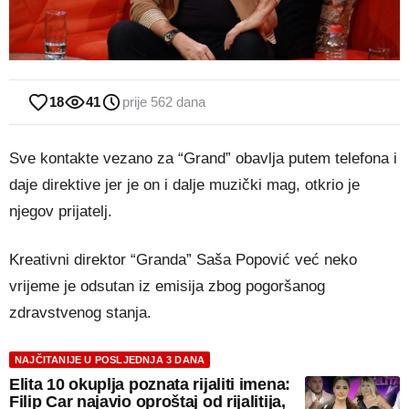
18
41
prije 562 dana
Sve kontakte vezano za “Grand” obavlja putem telefona i
daje direktive jer je on i dalje muzički mag, otkrio je
njegov prijatelj.
Kreativni direktor “Granda” Saša Popović već neko
vrijeme je odsutan iz emisija zbog pogoršanog
zdravstvenog stanja.
NAJČITANIJE U POSLJEDNJA 3 DANA
Elita 10 okuplja poznata rijaliti imena:
Filip Car najavio oproštaj od rijalitija,