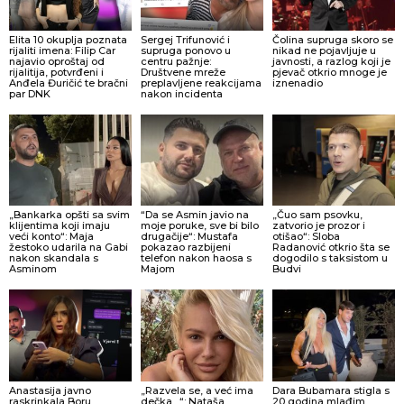
Elita 10 okuplja poznata
Sergej Trifunović i
Čolina supruga skoro se
rijaliti imena: Filip Car
supruga ponovo u
nikad ne pojavljuje u
najavio oproštaj od
centru pažnje:
javnosti, a razlog koji je
rijalitija, potvrđeni i
Društvene mreže
pjevač otkrio mnoge je
Anđela Đuričić te bračni
preplavljene reakcijama
iznenadio
par DNK
nakon incidenta
„Bankarka opšti sa svim
“Da se Asmin javio na
„Čuo sam psovku,
klijentima koji imaju
moje poruke, sve bi bilo
zatvorio je prozor i
veći konto“: Maja
drugačije“: Mustafa
otišao“: Sloba
žestoko udarila na Gabi
pokazao razbijeni
Radanović otkrio šta se
nakon skandala s
telefon nakon haosa s
dogodilo s taksistom u
Asminom
Majom
Budvi
Anastasija javno
„Razvela se, a već ima
Dara Bubamara stigla s
raskrinkala Boru
dečka…“: Nataša
20 godina mlađim