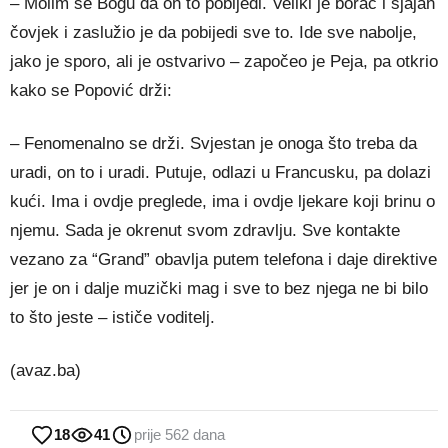
– Molim se Bogu da on to pobijedi. Veliki je borac i sjajan
čovjek i zaslužio je da pobijedi sve to. Ide sve nabolje,
jako je sporo, ali je ostvarivo – započeo je Peja, pa otkrio
kako se Popović drži:
– Fenomenalno se drži. Svjestan je onoga što treba da
uradi, on to i uradi. Putuje, odlazi u Francusku, pa dolazi
kući. Ima i ovdje preglede, ima i ovdje ljekare koji brinu o
njemu. Sada je okrenut svom zdravlju. Sve kontakte
vezano za “Grand” obavlja putem telefona i daje direktive
jer je on i dalje muzički mag i sve to bez njega ne bi bilo
to što jeste – ističe voditelj.
(avaz.ba)
18
41
prije 562 dana