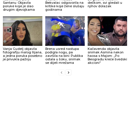
Santanu: Objavila
Bekvalac odgovorila na
dečkom, svi gledali u
poruke koje je slao
kritike koje žene slušaju
njihov dolazak
drugim djevojkama
godinama
Vanja Gudelj objavila
Brena usred nastupa
Kačavenda objavila
fotografiju malog Ilijana,
podigla nogu, pa
snimak Asmina nakon
a jedna poruka posebno
završila na bini: Publika
haosa s Majom: „Po
je privukla pažnju
ostala u šoku, snimak
Beogradu kreće švedski
se dijeli mrežama
akcioni“