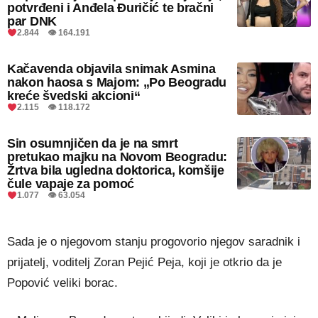
potvrđeni i Anđela Đuričić te bračni
par DNK
2.844 👁 164.191
Kačavenda objavila snimak Asmina
nakon haosa s Majom: „Po Beogradu
kreće švedski akcioni“
2.115 👁 118.172
Sin osumnjičen da je na smrt
pretukao majku na Novom Beogradu:
Žrtva bila ugledna doktorica, komšije
čule vapaje za pomoć
1.077 👁 63.054
Sada je o njegovom stanju progovorio njegov saradnik i
prijatelj, voditelj Zoran Pejić Peja, koji je otkrio da je
Popović veliki borac.