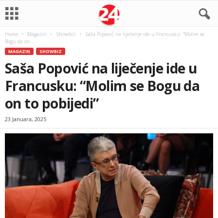
Home
Magazin
Showbiz
Saša Popović na liječenje ide u Francusku: “Molim se
Bogu da on...
MAGAZIN
SHOWBIZ
Saša Popović na liječenje ide u
Francusku: “Molim se Bogu da
on to pobijedi”
23 Januara, 2025