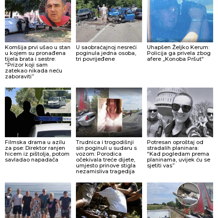
Komšija prvi ušao u stan
U saobraćajnoj nesreći
Uhapšen Željko Kerum:
u kojem su pronađena
poginula jedna osoba,
Policija ga privela zbog
tijela brata i sestre:
tri povrijeđene
afere „Konoba Pršut“
“Prizor koji sam
zatekao nikada neću
zaboraviti”
Filmska drama u azilu
Trudnica i trogodišnji
Potresan oproštaj od
za pse: Direktor ranjen
sin poginuli u sudaru s
stradalih planinara:
hicem iz pištolja, potom
vozom: Porodica
“Kad pogledam prema
savladao napadača
očekivala treće dijete,
planinama, uvijek ću se
umjesto prinove stigla
sjetiti vas”
nezamisliva tragedija