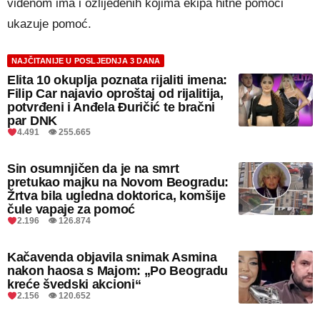
viđenom ima i ozlijeđenih kojima ekipa hitne pomoći
ukazuje pomoć.
NAJČITANIJE U POSLJEDNJA 3 DANA
Elita 10 okuplja poznata rijaliti imena:
Filip Car najavio oproštaj od rijalitija,
potvrđeni i Anđela Đuričić te bračni
par DNK
4.491 👁 255.665
Sin osumnjičen da je na smrt
pretukao majku na Novom Beogradu:
Žrtva bila ugledna doktorica, komšije
čule vapaje za pomoć
2.196 👁 126.874
Kačavenda objavila snimak Asmina
nakon haosa s Majom: „Po Beogradu
kreće švedski akcioni“
2.156 👁 120.652