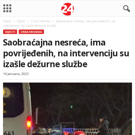
Home
Vijesti
Crna hronika
Saobraćajna nesreća, ima povrijeđenih, na
intervenciju su izašle dežurne službe
VIJESTI
CRNA HRONIKA
Saobraćajna nesreća, ima
povrijeđenih, na intervenciju su
izašle dežurne službe
14 Januara, 2025