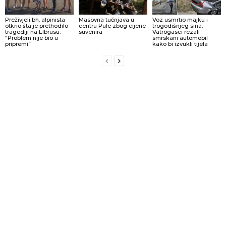
Preživjeli bh. alpinista
Masovna tučnjava u
Voz usmrtio majku i
otkrio šta je prethodilo
centru Pule zbog cijene
trogodišnjeg sina:
tragediji na Elbrusu:
suvenira
Vatrogasci rezali
“Problem nije bio u
smrskani automobil
pripremi”
kako bi izvukli tijela