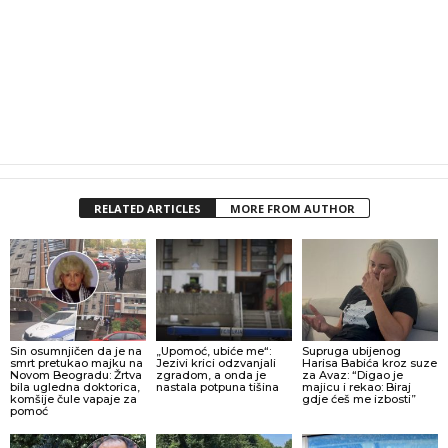
RELATED ARTICLES
MORE FROM AUTHOR
Sin osumnjičen da je na
„Upomoć, ubiće me“:
Supruga ubijenog
smrt pretukao majku na
Jezivi krici odzvanjali
Harisa Babića kroz suze
Novom Beogradu: Žrtva
zgradom, a onda je
za Avaz: “Digao je
bila ugledna doktorica,
nastala potpuna tišina
majicu i rekao: Biraj
komšije čule vapaje za
gdje ćeš me izbosti”
pomoć