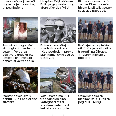
U saobraćajnoj nesreći
Uhapšen Željko Kerum:
Filmska drama u azilu
poginula jedna osoba,
Policija ga privela zbog
za pse: Direktor ranjen
tri povrijeđene
afere „Konoba Pršut“
hicem iz pištolja, potom
savladao napadača
Trudnica i trogodišnji
Potresan oproštaj od
Preživjeli bh. alpinista
sin poginuli u sudaru s
stradalih planinara:
otkrio šta je prethodilo
vozom: Porodica
“Kad pogledam prema
tragediji na Elbrusu:
očekivala treće dijete,
planinama, uvijek ću se
“Problem nije bio u
umjesto prinove stigla
sjetiti vas”
pripremi”
nezamisliva tragedija
Masovna tučnjava u
Voz usmrtio majku i
Objavljeno tko su
centru Pule zbog cijene
trogodišnjeg sina:
planinari iz BiH koji su
suvenira
Vatrogasci rezali
poginuli u Rusiji
smrskani automobil
kako bi izvukli tijela