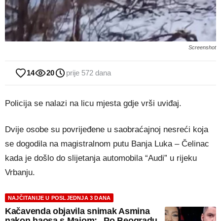
Screenshot
14
20
prije 572 dana
Policija se nalazi na licu mjesta gdje vrši uviđaj.
Dvije osobe su povrijeđene u saobraćajnoj nesreći koja
se dogodila na magistralnom putu Banja Luka – Čelinac
kada je došlo do slijetanja automobila “Audi” u rijeku
Vrbanju.
NAJČITANIJE U POSLJEDNJA 3 DANA
Kačavenda objavila snimak Asmina
nakon haosa s Majom: „Po Beogradu