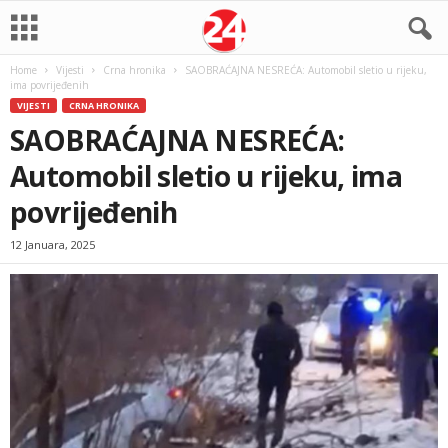
Home
Vijesti
Crna hronika
SAOBRAĆAJNA NESREĆA: Automobil sletio u rijeku,
ima povrijeđenih
VIJESTI
CRNA HRONIKA
SAOBRAĆAJNA NESREĆA:
Automobil sletio u rijeku, ima
povrijeđenih
12 Januara, 2025