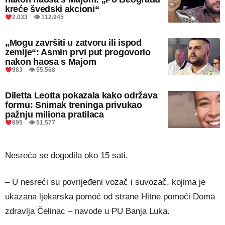
kreće švedski akcioni“
2.033 👁 112.945
„Mogu završiti u zatvoru ili ispod
zemlje“: Asmin prvi put progovorio
nakon haosa s Majom
983 👁 55.568
Diletta Leotta pokazala kako održava
formu: Snimak treninga privukao
pažnju miliona pratilaca
895 👁 51.577
Nesreća se dogodila oko 15 sati.
– U nesreći su povrijeđeni vozač i suvozač, kojima je
ukazana ljekarska pomoć od strane Hitne pomoći Doma
zdravlja Čelinac – navode u PU Banja Luka.