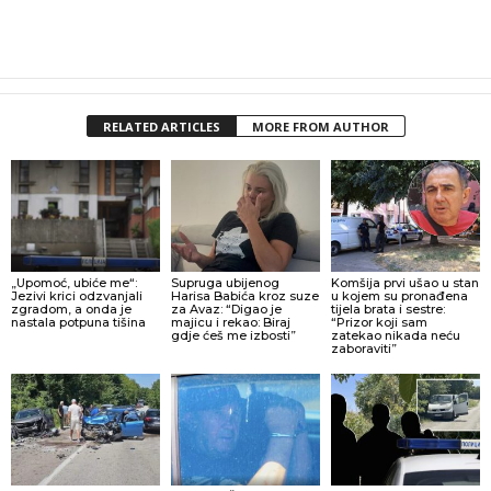
RELATED ARTICLES
MORE FROM AUTHOR
„Upomoć, ubiće me“:
Supruga ubijenog
Komšija prvi ušao u stan
Jezivi krici odzvanjali
Harisa Babića kroz suze
u kojem su pronađena
zgradom, a onda je
za Avaz: “Digao je
tijela brata i sestre:
nastala potpuna tišina
majicu i rekao: Biraj
“Prizor koji sam
gdje ćeš me izbosti”
zatekao nikada neću
zaboraviti”