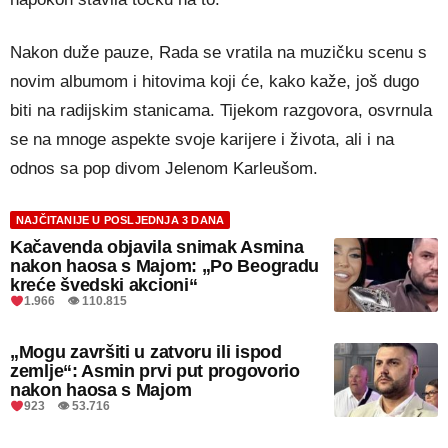
Nakon duže pauze, Rada se vratila na muzičku scenu s
novim albumom i hitovima koji će, kako kaže, još dugo
biti na radijskim stanicama. Tijekom razgovora, osvrnula
se na mnoge aspekte svoje karijere i života, ali i na
odnos sa pop divom Jelenom Karleušom.
NAJČITANIJE U POSLJEDNJA 3 DANA
Kačavenda objavila snimak Asmina
nakon haosa s Majom: „Po Beogradu
kreće švedski akcioni“
1.966 👁 110.815
„Mogu završiti u zatvoru ili ispod
zemlje“: Asmin prvi put progovorio
nakon haosa s Majom
923 👁 53.716