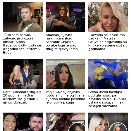
„Čuo sam psovku,
Anastasija javno
„Razvela se, a već ima
zatvorio je prozor i
raskrinkala Boru
dečka…“: Nataša
otišao“: Sloba
Santanu: Objavila
Bekvalac odgovorila na
Radanović otkrio šta se
poruke koje je slao
kritike koje žene slušaju
dogodilo s taksistom u
drugim djevojkama
godinama
Budvi
Dara Bubamara stigla s
Vanja Gudelj objavila
Brena usred nastupa
20 godina mlađim
fotografiju malog Ilijana,
podigla nogu, pa
dečkom, svi gledali u
a jedna poruka posebno
završila na bini: Publika
njihov dolazak
je privukla pažnju
ostala u šoku, snimak
se dijeli mrežama