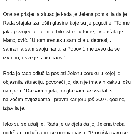
Ona se prisjetila situacije kada je Jelena pomislila da je
Rada stajala iza loših glasina koje su je pogodile. “To me
jako povrijedilo, jer nije bilo istine u tome,” ispričala je
Manojlović. “U tom trenutku sam bila u depresiji,
sahranila sam svoju nanu, a Popović me zvao da se
izvinim, i sve je izbio haos.”
Rada je tada odlučila poslati Jelenu poruku u kojoj je
objasnila situaciju, govoreći joj da nije imala nikakvu lošu
namjeru. “Da sam htjela, mogla sam se svađati s
najvećim zvijezdama i praviti karijeru još 2007. godine,”
izjavila je.
Iako su se udaljile, Rada je uvidjela da joj Jelena treba
podršku i odlučila joj se ponovo javiti. “Pronašla sam se