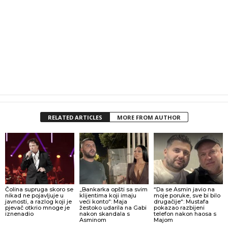
RELATED ARTICLES
MORE FROM AUTHOR
Čolina supruga skoro se
„Bankarka opšti sa svim
“Da se Asmin javio na
nikad ne pojavljuje u
klijentima koji imaju
moje poruke, sve bi bilo
javnosti, a razlog koji je
veći konto“: Maja
drugačije“: Mustafa
pjevač otkrio mnoge je
žestoko udarila na Gabi
pokazao razbijeni
iznenadio
nakon skandala s
telefon nakon haosa s
Asminom
Majom