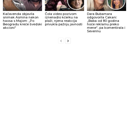
Kačavenda objavila
Čola video pozivom
Dara Bubamara
snimak Asmina nakon
iznenadio kćerku na
odgovorila Cakani:
haosa s Majom: „Po
plaži, njena reakcija
„Baba od 80 godina
Beogradu kreće švedski
privukla pažnju javnosti
hoće reklamu preko
akcioni“
mene“, pa komentirala i
Severinu