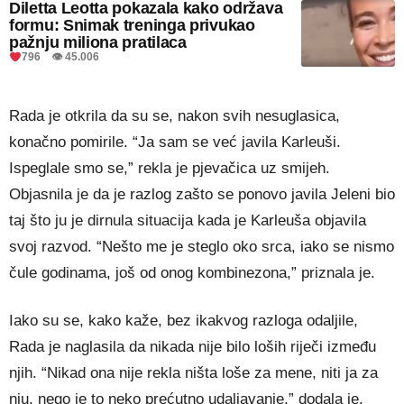
Diletta Leotta pokazala kako održava
formu: Snimak treninga privukao
pažnju miliona pratilaca
796 👁 45.006
Rada je otkrila da su se, nakon svih nesuglasica,
konačno pomirile. “Ja sam se već javila Karleuši.
Ispeglale smo se,” rekla je pjevačica uz smijeh.
Objasnila je da je razlog zašto se ponovo javila Jeleni bio
taj što ju je dirnula situacija kada je Karleuša objavila
svoj razvod. “Nešto me je steglo oko srca, iako se nismo
čule godinama, još od onog kombinezona,” priznala je.
Iako su se, kako kaže, bez ikakvog razloga odaljile,
Rada je naglasila da nikada nije bilo loših riječi između
njih. “Nikad ona nije rekla ništa loše za mene, niti ja za
nju, nego je to neko prećutno udaljavanje,” dodala je.