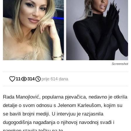
Screenshot
11
314
prije 614 dana
Rada Manojlović, popularna pjevačica, nedavno je otkrila
detalje o svom odnosu s Jelenom Karleušom, kojim su
se bavili brojni mediji. U intervjuu je razjasnila
dugogodišnja nagađanja o njihovoj navodnoj svađi i
napokon stavila točku na to.