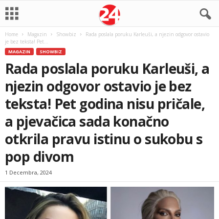
Home
Magazin
Showbiz
Rada poslala poruku Karleuši, a njezin odgovor ostavio
je bez teksta! Pet...
MAGAZIN
SHOWBIZ
Rada poslala poruku Karleuši, a
njezin odgovor ostavio je bez
teksta! Pet godina nisu pričale,
a pjevačica sada konačno
otkrila pravu istinu o sukobu s
pop divom
1 Decembra, 2024