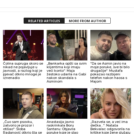
RELATED ARTICLES
MORE FROM AUTHOR
Čolina supruga skoro se
„Bankarka opšti sa svim
“Da se Asmin javio na
nikad ne pojavljuje u
klijentima koji imaju
moje poruke, sve bi bilo
javnosti, a razlog koji je
veći konto“: Maja
drugačije“: Mustafa
pjevač otkrio mnoge je
žestoko udarila na Gabi
pokazao razbijeni
iznenadio
nakon skandala s
telefon nakon haosa s
Asminom
Majom
„Čuo sam psovku,
Anastasija javno
„Razvela se, a već ima
zatvorio je prozor i
raskrinkala Boru
dečka…“: Nataša
otišao“: Sloba
Santanu: Objavila
Bekvalac odgovorila na
Radanović otkrio šta se
poruke koje je slao
kritike koje žene slušaju