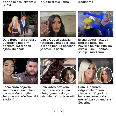
dogodilo s taksistom u
drugim djevojkama
godinama
Budvi
Dara Bubamara stigla s
Vanja Gudelj objavila
Brena usred nastupa
20 godina mlađim
fotografiju malog Ilijana,
podigla nogu, pa
dečkom, svi gledali u
a jedna poruka posebno
završila na bini: Publika
njihov dolazak
je privukla pažnju
ostala u šoku, snimak
se dijeli mrežama
Kačavenda objavila
Čola video pozivom
Dara Bubamara
snimak Asmina nakon
iznenadio kćerku na
odgovorila Cakani:
haosa s Majom: „Po
plaži, njena reakcija
„Baba od 80 godina
Beogradu kreće švedski
privukla pažnju javnosti
hoće reklamu preko
akcioni“
mene“, pa komentirala i
Severinu