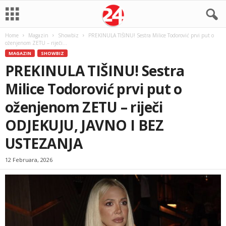
Home
Magazin
Showbiz
PREKINULA TIŠINU! Sestra Milice Todorović prvi put o
oženjenom ZETU – riječi...
MAGAZIN
SHOWBIZ
PREKINULA TIŠINU! Sestra
Milice Todorović prvi put o
oženjenom ZETU – riječi
ODJEKUJU, JAVNO I BEZ
USTEZANJA
12 Februara, 2026