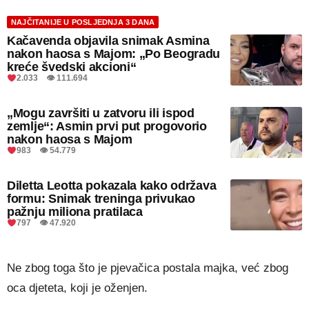
NAJČITANIJE U POSLJEDNJA 3 DANA
Kačavenda objavila snimak Asmina
nakon haosa s Majom: „Po Beogradu
kreće švedski akcioni“
2.033 👁 111.694
„Mogu završiti u zatvoru ili ispod
zemlje“: Asmin prvi put progovorio
nakon haosa s Majom
983 👁 54.779
Diletta Leotta pokazala kako održava
formu: Snimak treninga privukao
pažnju miliona pratilaca
797 👁 47.920
Ne zbog toga što je pjevačica postala majka, već zbog
oca djeteta, koji je oženjen.