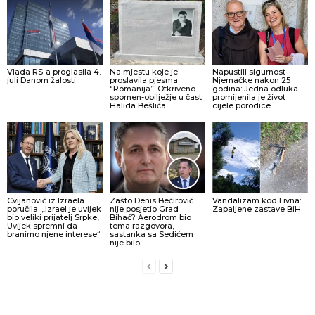
Vlada RS-a proglasila 4.
Na mjestu koje je
Napustili sigurnost
juli Danom žalosti
proslavila pjesma
Njemačke nakon 25
“Romanija”: Otkriveno
godina: Jedna odluka
spomen-obilježje u čast
promijenila je život
Halida Bešlića
cijele porodice
Cvijanović iz Izraela
Zašto Denis Bećirović
Vandalizam kod Livna:
poručila: „Izrael je uvijek
nije posjetio Grad
Zapaljene zastave BiH
bio veliki prijatelj Srpke,
Bihać? Aerodrom bio
Uvijek spremni da
tema razgovora,
branimo njene interese“
sastanka sa Sedićem
nije bilo