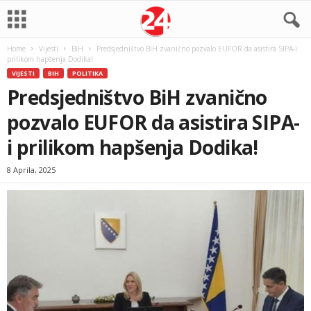
Home
Vijesti
BiH
Predsjedništvo BiH zvanično pozvalo EUFOR da asistira SIPA-i
prilikom hapšenja Dodika!
VIJESTI
BIH
POLITIKA
Predsjedništvo BiH zvanično
pozvalo EUFOR da asistira SIPA-
i prilikom hapšenja Dodika!
8 Aprila, 2025