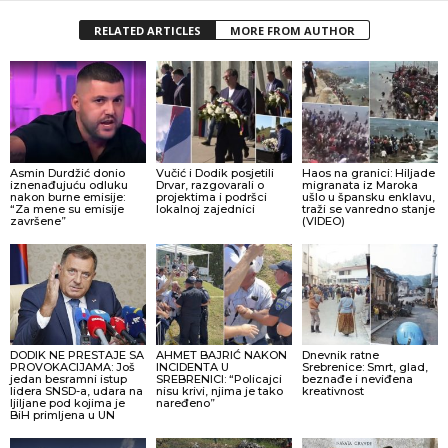
RELATED ARTICLES
MORE FROM AUTHOR
Asmin Durdžić donio
Vučić i Dodik posjetili
Haos na granici: Hiljade
iznenađujuću odluku
Drvar, razgovarali o
migranata iz Maroka
nakon burne emisije:
projektima i podršci
ušlo u špansku enklavu,
“Za mene su emisije
lokalnoj zajednici
traži se vanredno stanje
završene”
(VIDEO)
DODIK NE PRESTAJE SA
AHMET BAJRIĆ NAKON
Dnevnik ratne
PROVOKACIJAMA: Još
INCIDENTA U
Srebrenice: Smrt, glad,
jedan besramni istup
SREBRENICI: “Policajci
beznađe i neviđena
lidera SNSD-a, udara na
nisu krivi, njima je tako
kreativnost
ljiljane pod kojima je
naređeno”
BiH primljena u UN