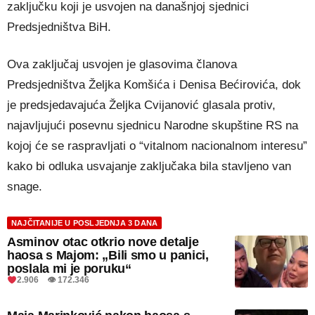
zaključku koji je usvojen na današnjoj sjednici
Predsjedništva BiH.
Ova zaključaj usvojen je glasovima članova
Predsjedništva Željka Komšića i Denisa Bećirovića, dok
je predsjedavajuća Željka Cvijanović glasala protiv,
najavljujući posevnu sjednicu Narodne skupštine RS na
kojoj će se raspravljati o “vitalnom nacionalnom interesu”
kako bi odluka usvajanje zaključaka bila stavljeno van
snage.
NAJČITANIJE U POSLJEDNJA 3 DANA
Asminov otac otkrio nove detalje
haosa s Majom: „Bili smo u panici,
poslala mi je poruku“
2.906 👁 172.346