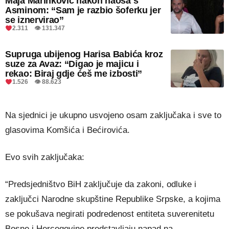
Maja Marinković nakon haosa s
Asminom: “Sam je razbio šoferku jer
se iznervirao”
2.311 👁 131.347
Supruga ubijenog Harisa Babića kroz
suze za Avaz: “Digao je majicu i
rekao: Biraj gdje ćeš me izbosti”
1.526 👁 88.623
Na sjednici je ukupno usvojeno osam zaključaka i sve to
glasovima Komšića i Bećirovića.
Evo svih zaključaka:
“Predsjedništvo BiH zaključuje da zakoni, odluke i
zaključci Narodne skupštine Republike Srpske, a kojima
se pokušava negirati podredenost entiteta suverenitetu
Bosne i Hercegovine,predstavljaju napad na