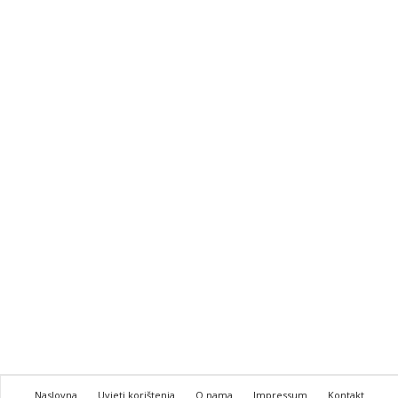
Naslovna
Uvjeti korištenja
O nama
Impressum
Kontakt