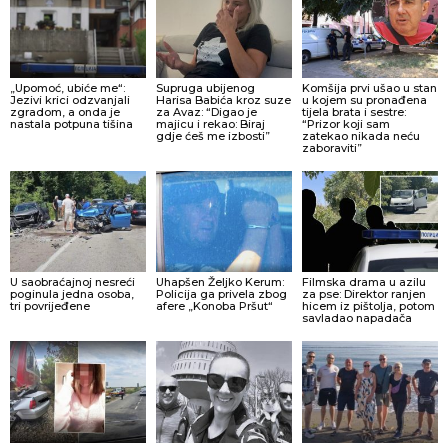
„Upomoć, ubiće me“:
Supruga ubijenog
Komšija prvi ušao u stan
Jezivi krici odzvanjali
Harisa Babića kroz suze
u kojem su pronađena
zgradom, a onda je
za Avaz: “Digao je
tijela brata i sestre:
nastala potpuna tišina
majicu i rekao: Biraj
“Prizor koji sam
gdje ćeš me izbosti”
zatekao nikada neću
zaboraviti”
U saobraćajnoj nesreći
Uhapšen Željko Kerum:
Filmska drama u azilu
poginula jedna osoba,
Policija ga privela zbog
za pse: Direktor ranjen
tri povrijeđene
afere „Konoba Pršut“
hicem iz pištolja, potom
savladao napadača