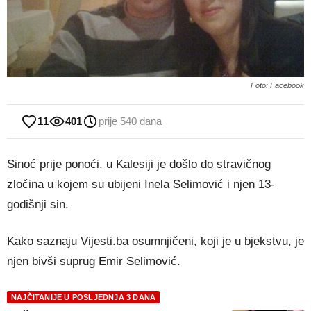
Foto: Facebook
11
401
prije 540 dana
Sinoć prije ponoći, u Kalesiji je došlo do stravičnog
zločina u kojem su ubijeni Inela Selimović i njen 13-
godišnji sin.
Kako saznaju Vijesti.ba osumnjičeni, koji je u bjekstvu, je
njen bivši suprug Emir Selimović.
NAJČITANIJE U POSLJEDNJA 3 DANA