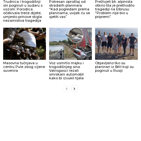
Trudnica i trogodišnji
Potresan oproštaj od
Preživjeli bh. alpinista
sin poginuli u sudaru s
stradalih planinara:
otkrio šta je prethodilo
vozom: Porodica
“Kad pogledam prema
tragediji na Elbrusu:
očekivala treće dijete,
planinama, uvijek ću se
“Problem nije bio u
umjesto prinove stigla
sjetiti vas”
pripremi”
nezamisliva tragedija
Masovna tučnjava u
Voz usmrtio majku i
Objavljeno tko su
centru Pule zbog cijene
trogodišnjeg sina:
planinari iz BiH koji su
suvenira
Vatrogasci rezali
poginuli u Rusiji
smrskani automobil
kako bi izvukli tijela