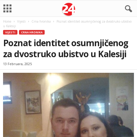
Home
Vijesti
Crna hronika
Poznat identitet osumnjičenog za dvostruko ubistvo
u Kalesiji
VIJESTI
CRNA HRONIKA
Poznat identitet osumnjičenog
za dvostruko ubistvo u Kalesiji
13 Februara, 2025