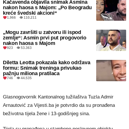
Kačavenda objavila snimak Asmina
nakon haosa s Majom: „Po Beogradu
kreće švedski akcioni“
1.966 👁 110.211
„Mogu završiti u zatvoru ili ispod
zemlje“: Asmin prvi put progovorio
nakon haosa s Majom
923 👁 53.363
Diletta Leotta pokazala kako održava
formu: Snimak treninga privukao
pažnju miliona pratilaca
746 👁 44.535
Glasnogovornik Kantonalnog tužilaštva Tuzla Admir
Arnautović za Vijesti.ba je potvrdio da su pronađena
beživotna tijela žene i 13-godišnjeg sina.
Tijela su pronađena u stambeno poslovnom objektu