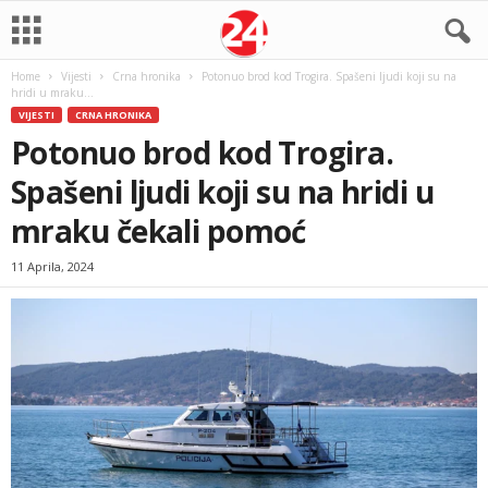
Home
Vijesti
Crna hronika
Potonuo brod kod Trogira. Spašeni ljudi koji su na
hridi u mraku...
VIJESTI
CRNA HRONIKA
Potonuo brod kod Trogira.
Spašeni ljudi koji su na hridi u
mraku čekali pomoć
11 Aprila, 2024