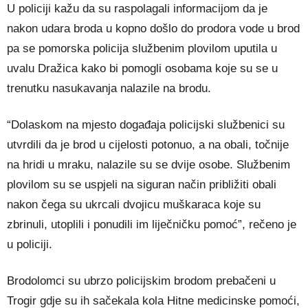
U policiji kažu da su raspolagali informacijom da je
nakon udara broda u kopno došlo do prodora vode u brod
pa se pomorska policija službenim plovilom uputila u
uvalu Dražica kako bi pomogli osobama koje su se u
trenutku nasukavanja nalazile na brodu.
“Dolaskom na mjesto događaja policijski službenici su
utvrdili da je brod u cijelosti potonuo, a na obali, točnije
na hridi u mraku, nalazile su se dvije osobe. Službenim
plovilom su se uspjeli na siguran način približiti obali
nakon čega su ukrcali dvojicu muškaraca koje su
zbrinuli, utoplili i ponudili im liječničku pomoć”, rečeno je
u policiji.
Brodolomci su ubrzo policijskim brodom prebačeni u
Trogir gdje su ih sačekala kola Hitne medicinske pomoći,