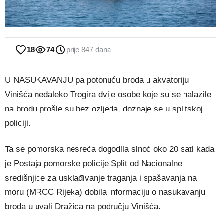
18
74
prije 847 dana
U NASUKAVANJU pa potonuću broda u akvatoriju
Vinišća nedaleko Trogira dvije osobe koje su se nalazile
na brodu prošle su bez ozljeda, doznaje se u splitskoj
policiji.
Ta se pomorska nesreća dogodila sinoć oko 20 sati kada
je Postaja pomorske policije Split od Nacionalne
središnjice za usklađivanje traganja i spašavanja na
moru (MRCC Rijeka) dobila informaciju o nasukavanju
broda u uvali Dražica na području Vinišća.