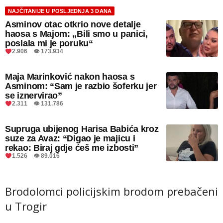
NAJČITANIJE U POSLJEDNJA 3 DANA
Asminov otac otkrio nove detalje
haosa s Majom: „Bili smo u panici,
poslala mi je poruku“
2.906 👁 173.934
Maja Marinković nakon haosa s
Asminom: “Sam je razbio šoferku jer
se iznervirao”
2.311 👁 131.786
Supruga ubijenog Harisa Babića kroz
suze za Avaz: “Digao je majicu i
rekao: Biraj gdje ćeš me izbosti”
1.526 👁 89.016
Brodolomci policijskim brodom prebačeni
u Trogir