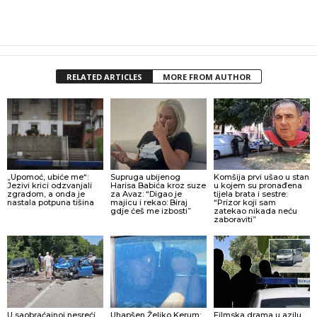
RELATED ARTICLES
MORE FROM AUTHOR
„Upomoć, ubiće me“:
Supruga ubijenog
Komšija prvi ušao u stan
Jezivi krici odzvanjali
Harisa Babića kroz suze
u kojem su pronađena
zgradom, a onda je
za Avaz: “Digao je
tijela brata i sestre:
nastala potpuna tišina
majicu i rekao: Biraj
“Prizor koji sam
gdje ćeš me izbosti”
zatekao nikada neću
zaboraviti”
U saobraćajnoj nesreći
Uhapšen Željko Kerum:
Filmska drama u azilu