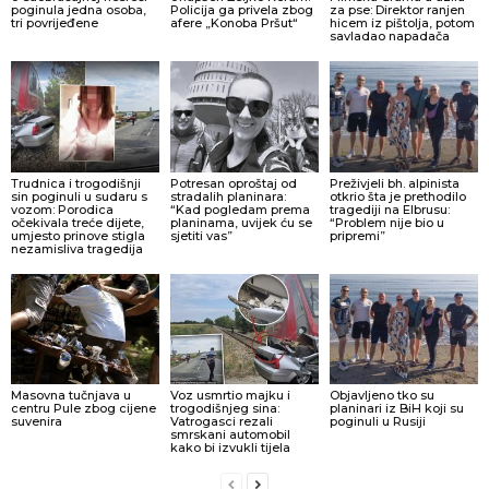
poginula jedna osoba,
Policija ga privela zbog
za pse: Direktor ranjen
tri povrijeđene
afere „Konoba Pršut“
hicem iz pištolja, potom
savladao napadača
Trudnica i trogodišnji
Potresan oproštaj od
Preživjeli bh. alpinista
sin poginuli u sudaru s
stradalih planinara:
otkrio šta je prethodilo
vozom: Porodica
“Kad pogledam prema
tragediji na Elbrusu:
očekivala treće dijete,
planinama, uvijek ću se
“Problem nije bio u
umjesto prinove stigla
sjetiti vas”
pripremi”
nezamisliva tragedija
Masovna tučnjava u
Voz usmrtio majku i
Objavljeno tko su
centru Pule zbog cijene
trogodišnjeg sina:
planinari iz BiH koji su
suvenira
Vatrogasci rezali
poginuli u Rusiji
smrskani automobil
kako bi izvukli tijela