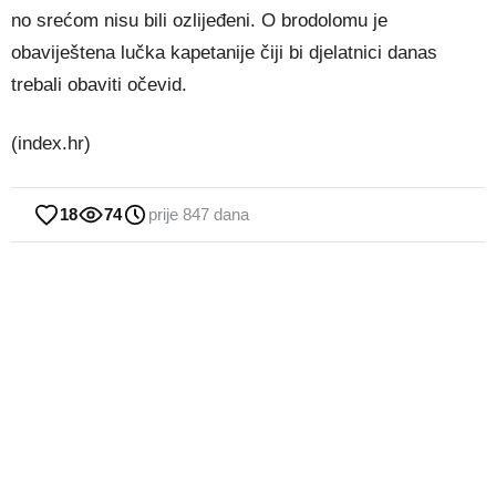
no srećom nisu bili ozlijeđeni. O brodolomu je
obaviještena lučka kapetanije čiji bi djelatnici danas
trebali obaviti očevid.
(index.hr)
18
74
prije 847 dana