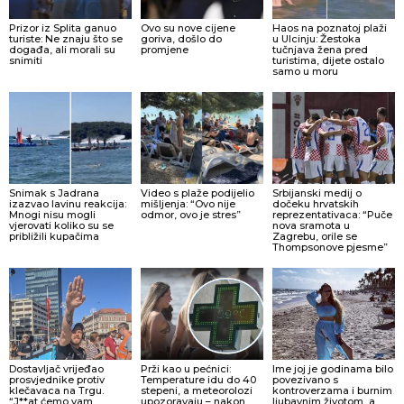
Prizor iz Splita ganuo
Ovo su nove cijene
Haos na poznatoj plaži
turiste: Ne znaju što se
goriva, došlo do
u Ulcinju: Žestoka
događa, ali morali su
promjene
tučnjava žena pred
snimiti
turistima, dijete ostalo
samo u moru
Snimak s Jadrana
Video s plaže podijelio
Srbijanski medij o
izazvao lavinu reakcija:
mišljenja: “Ovo nije
dočeku hrvatskih
Mnogi nisu mogli
odmor, ovo je stres”
reprezentativaca: “Puče
vjerovati koliko su se
nova sramota u
približili kupačima
Zagrebu, orile se
Thompsonove pjesme”
Dostavljač vrijeđao
Prži kao u pećnici:
Ime joj je godinama bilo
prosvjednike protiv
Temperature idu do 40
povezivano s
klečavaca na Trgu.
stepeni, a meteorolozi
kontroverzama i burnim
“J**at ćemo vam
upozoravaju – nakon
ljubavnim životom, a