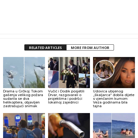
RELATED ARTICLES
MORE FROM AUTHOR
Drama u Grčkoj: Tokom
Vučić i Dodik posjetili
Udovica ubijenog
gašenja velikog požara
Drvar, razgovarali o
„škaljarca“ dobila dijete
sudarila se dva
projektima i podršci
s vjenčanim kumom:
helikoptera, objavljen
lokalnoj zajednici
Veza godinama bila
zastrašujući snimak
tajna