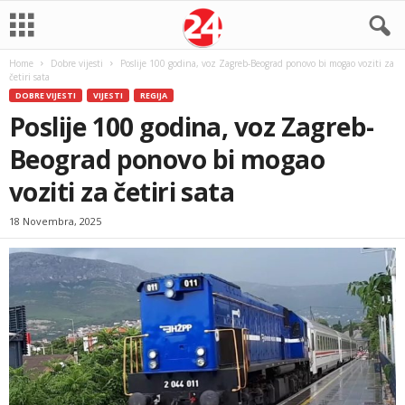
Home
Dobre vijesti
Poslije 100 godina, voz Zagreb-Beograd ponovo bi mogao voziti za
četiri sata
DOBRE VIJESTI
VIJESTI
REGIJA
Poslije 100 godina, voz Zagreb-
Beograd ponovo bi mogao
voziti za četiri sata
18 Novembra, 2025