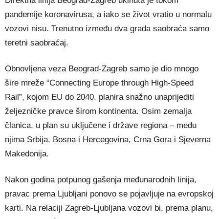
Direktna linija Beograd-Zagreb ukinuta je tokom
pandemije koronavirusa, a iako se život vratio u normalu
vozovi nisu. Trenutno između dva grada saobraća samo
teretni saobraćaj.
Obnovljena veza Beograd-Zagreb samo je dio mnogo
šire mreže “Connecting Europe through High-Speed
Rail”, kojom EU do 2040. planira snažno unaprijediti
željezničke pravce širom kontinenta. Osim zemalja
članica, u plan su uključene i države regiona – među
njima Srbija, Bosna i Hercegovina, Crna Gora i Sjeverna
Makedonija.
Nakon godina potpunog gašenja međunarodnih linija,
pravac prema Ljubljani ponovo se pojavljuje na evropskoj
karti. Na relaciji Zagreb-Ljubljana vozovi bi, prema planu,