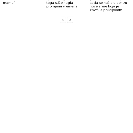
mamu”
toga stiže nagla
sada se našla u centru
promjena vremena
nove afere koja je
završila policijskom...