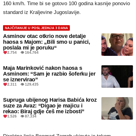
160 km/h. Time bi se gotovo 100 godina kasnije ponovio
standard iz Kraljevine Jugoslavije.
NAJČITANIJE U POSLJEDNJA 3 DANA
Asminov otac otkrio nove detalje
haosa s Majom: „Bili smo u panici,
poslala mi je poruku“
2.754 👁 164.764
Maja Marinković nakon haosa s
Asminom: “Sam je razbio šoferku jer
se iznervirao”
2.311 👁 129.435
Supruga ubijenog Harisa Babića kroz
suze za Avaz: “Digao je majicu i
rekao: Biraj gdje ćeš me izbosti”
1.526 👁 87.334