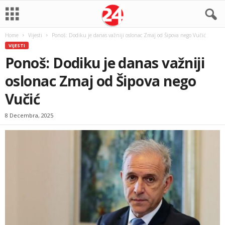
Home
Vijesti
Ponoš: Dodiku je danas važniji oslonac Zmaj od Šipova nego Vučić
VIJESTI
Ponoš: Dodiku je danas važniji
oslonac Zmaj od Šipova nego
Vučić
8 Decembra, 2025