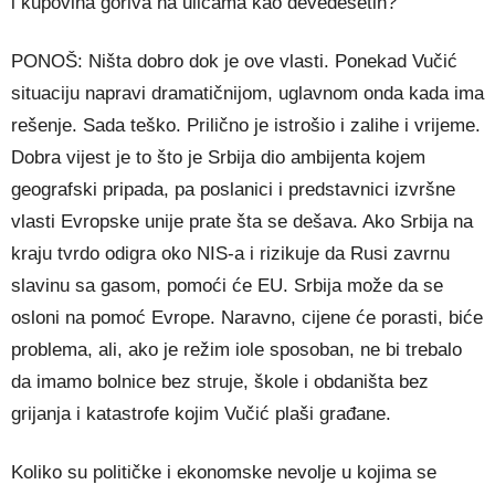
i kupovina goriva na ulicama kao devedesetih?
PONOŠ: Ništa dobro dok je ove vlasti. Ponekad Vučić
situaciju napravi dramatičnijom, uglavnom onda kada ima
rešenje. Sada teško. Prilično je istrošio i zalihe i vrijeme.
Dobra vijest je to što je Srbija dio ambijenta kojem
geografski pripada, pa poslanici i predstavnici izvršne
vlasti Evropske unije prate šta se dešava. Ako Srbija na
kraju tvrdo odigra oko NIS-a i rizikuje da Rusi zavrnu
slavinu sa gasom, pomoći će EU. Srbija može da se
osloni na pomoć Evrope. Naravno, cijene će porasti, biće
problema, ali, ako je režim iole sposoban, ne bi trebalo
da imamo bolnice bez struje, škole i obdaništa bez
grijanja i katastrofe kojim Vučić plaši građane.
Koliko su političke i ekonomske nevolje u kojima se