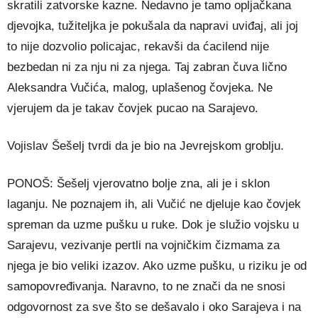
skratili zatvorske kazne. Nedavno je tamo opljačkana
djevojka, tužiteljka je pokušala da napravi uviđaj, ali joj
to nije dozvolio policajac, rekavši da ćacilend nije
bezbedan ni za nju ni za njega. Taj zabran čuva lično
Aleksandra Vučića, malog, uplašenog čovjeka. Ne
vjerujem da je takav čovjek pucao na Sarajevo.
Vojislav Šešelj tvrdi da je bio na Jevrejskom groblju.
PONOŠ: Šešelj vjerovatno bolje zna, ali je i sklon
laganju. Ne poznajem ih, ali Vučić ne djeluje kao čovjek
spreman da uzme pušku u ruke. Dok je služio vojsku u
Sarajevu, vezivanje pertli na vojničkim čizmama za
njega je bio veliki izazov. Ako uzme pušku, u riziku je od
samopovređivanja. Naravno, to ne znači da ne snosi
odgovornost za sve što se dešavalo i oko Sarajeva i na