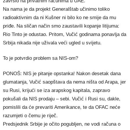
završio na privatnim računima u UAE.
Na nama je da projekt Generalštab učinimo toliko
radioaktivnim da ni Kušner ni bilo ko ne smije da mu
priđe. Na sličan način smo zaustavili kopanje litijuma:
Rio Tinto je odustao. Pritom, Vučić godinama ponavlja da
Srbija nikada nije uživala veći ugled u svijetu.
To je potvrdio problem sa NIS-om?
PONOŠ: NIS je pitanje opstanka! Nakon desetak dana
glumatanja, Vučić saopštava da nema ništa od Arapa, jer
su Rusi, krijući se iza arapskog kapitala, zapravo
pokušali da NIS prodaju – sebi. Vučić i Rusi su, dakle,
pomislili da će prevariti Amerikance, te da OFAC neće
razumjeti o čemu je riječ.
Predsjednik Srbije je očito pogubljen, ne vodi računa o