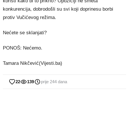
koristi kako bi to prikrio? Opoziciji ne smeta
konkurencija, dobrodošli su svi koji doprinesu borbi
protiv Vučićevog režima.
Nećete se sklanjati?
PONOŠ: Nećemo.
Tamara Nikčević(Vijesti.ba)
22
139
prije 244 dana