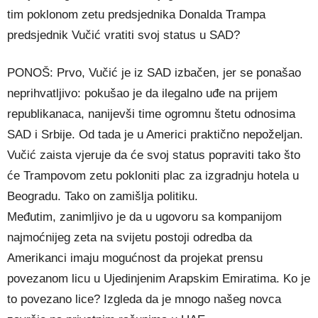
tim poklonom zetu predsjednika Donalda Trampa
predsjednik Vučić vratiti svoj status u SAD?
PONOŠ: Prvo, Vučić je iz SAD izbačen, jer se ponašao
neprihvatljivo: pokušao je da ilegalno uđe na prijem
republikanaca, nanijevši time ogromnu štetu odnosima
SAD i Srbije. Od tada je u Americi praktično nepoželjan.
Vučić zaista vjeruje da će svoj status popraviti tako što
će Trampovom zetu pokloniti plac za izgradnju hotela u
Beogradu. Tako on zamišlja politiku.
Međutim, zanimljivo je da u ugovoru sa kompanijom
najmoćnijeg zeta na svijetu postoji odredba da
Amerikanci imaju mogućnost da projekat prensu
povezanom licu u Ujedinjenim Arapskim Emiratima. Ko je
to povezano lice? Izgleda da je mnogo našeg novca