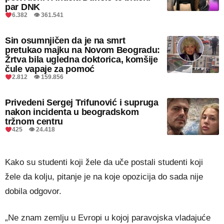
par DNK
6.382 👁 361.541
Sin osumnjičen da je na smrt
pretukao majku na Novom Beogradu:
Žrtva bila ugledna doktorica, komšije
čule vapaje za pomoć
2.812 👁 159.856
Privedeni Sergej Trifunović i supruga
nakon incidenta u beogradskom
tržnom centru
425 👁 24.418
Kako su studenti koji žele da uče postali studenti koji
žele da kolju, pitanje je na koje opozicija do sada nije
dobila odgovor.
„Ne znam zemlju u Evropi u kojoj paravojska vladajuće