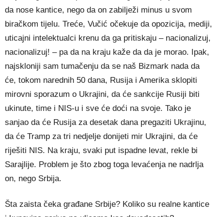
da nose kantice, nego da on zabilježi minus u svom
biračkom tijelu. Treće, Vučić očekuje da opozicija, mediji,
uticajni intelektualci krenu da ga pritiskaju – nacionalizuj,
nacionalizuj! – pa da na kraju kaže da da je morao. Ipak,
najskloniji sam tumačenju da se naš Bizmark nada da
će, tokom narednih 50 dana, Rusija i Amerika sklopiti
mirovni sporazum o Ukrajini, da će sankcije Rusiji biti
ukinute, time i NIS-u i sve će doći na svoje. Tako je
sanjao da će Rusija za desetak dana pregaziti Ukrajinu,
da će Tramp za tri nedjelje donijeti mir Ukrajini, da će
riješiti NIS. Na kraju, svaki put ispadne levat, rekle bi
Sarajlije. Problem je što zbog toga levaćenja ne nadrlja
on, nego Srbija.
Šta zaista čeka građane Srbije? Koliko su realne kantice