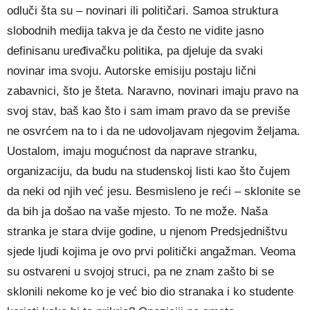
odluči šta su – novinari ili političari. Samoa struktura
slobodnih medija takva je da često ne vidite jasno
definisanu uređivačku politika, pa djeluje da svaki
novinar ima svoju. Autorske emisiju postaju lični
zabavnici, što je šteta. Naravno, novinari imaju pravo na
svoj stav, baš kao što i sam imam pravo da se previše
ne osvrćem na to i da ne udovoljavam njegovim željama.
Uostalom, imaju mogućnost da naprave stranku,
organizaciju, da budu na studenskoj listi kao što čujem
da neki od njih već jesu. Besmisleno je reći – sklonite se
da bih ja došao na vaše mjesto. To ne može. Naša
stranka je stara dvije godine, u njenom Predsjedništvu
sjede ljudi kojima je ovo prvi politički angažman. Veoma
su ostvareni u svojoj struci, pa ne znam zašto bi se
sklonili nekome ko je već bio dio stranaka i ko studente