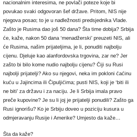
nacionalnim interesima, ne povlači poteze koje bi
povukao svaki odgovoran šef države. Pritom, NIS nije
njegova posao; to je u nadležnosti predsjednika Vlade.
Zašto je Rusima dao još 50 dana? Šta time dobija? Srbija
će, kaže, nakon 50 dana ‘menadžerski’ preuzeti NIS, ali
će Rusima, našim prijateljima, je li, ponuditi najbolju
cijenu. Djeluje kao alanfordovska trgovina, zar ne? Jer
zašto bi bilo kome nudio najbolju cijenu? Čiji su Rusi
najbolji prijatelji? Ako su njegovi, neka im pokloni ćaćinu
kuću u Jajincima ili Čipuljićima; pusti NIS, koji je ‘biti ili
ne biti’ za državu i za naciju. Je li Srbija imala pravo
preče kupovine? Je su li joj je prijatelji ponudili? Zašto ga
Rusi ignorišu? Ko je Srbiju doveo u poziciju kusura u
odmjeravanju Rusije i Amerike? Umjesto da kaže…
Šta da kaže?