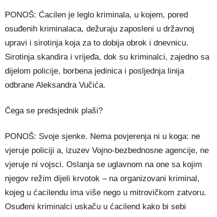
PONOŠ: Ćacilen je leglo kriminala, u kojem, pored
osuđenih kriminalaca, dežuraju zaposleni u državnoj
upravi i sirotinja koja za to dobija obrok i dnevnicu.
Sirotinja skandira i vrijeđa, dok su kriminalci, zajedno sa
dijelom policije, borbena jedinica i posljednja linija
odbrane Aleksandra Vučića.
Čega se predsjednik plaši?
PONOŠ: Svoje sjenke. Nema povjerenja ni u koga: ne
vjeruje policiji a, izuzev Vojno-bezbednosne agencije, ne
vjeruje ni vojsci. Oslanja se uglavnom na one sa kojim
njegov režim dijeli krvotok – na organizovani kriminal,
kojeg u ćacilendu ima više nego u mitrovičkom zatvoru.
Osuđeni kriminalci uskaču u ćacilend kako bi sebi