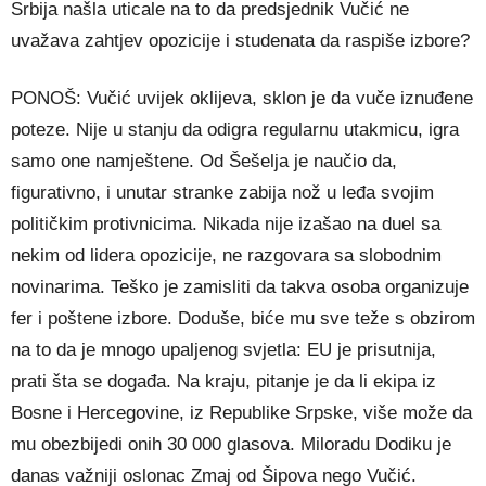
Srbija našla uticale na to da predsjednik Vučić ne
uvažava zahtjev opozicije i studenata da raspiše izbore?
PONOŠ: Vučić uvijek oklijeva, sklon je da vuče iznuđene
poteze. Nije u stanju da odigra regularnu utakmicu, igra
samo one namještene. Od Šešelja je naučio da,
figurativno, i unutar stranke zabija nož u leđa svojim
političkim protivnicima. Nikada nije izašao na duel sa
nekim od lidera opozicije, ne razgovara sa slobodnim
novinarima. Teško je zamisliti da takva osoba organizuje
fer i poštene izbore. Doduše, biće mu sve teže s obzirom
na to da je mnogo upaljenog svjetla: EU je prisutnija,
prati šta se događa. Na kraju, pitanje je da li ekipa iz
Bosne i Hercegovine, iz Republike Srpske, više može da
mu obezbijedi onih 30 000 glasova. Miloradu Dodiku je
danas važniji oslonac Zmaj od Šipova nego Vučić.