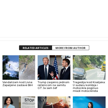
RELATED ARTICLES
MORE FROM AUTHOR
Vandalizam kod Livna:
Trump zasjenio jednom
Tragedija kod Kiseljaka:
Zapaljene zastave BiH
rečenicom na samitu
U sudaru kombija i
G7: Ja sam šef
motocikla poginuo
mladi motociklista