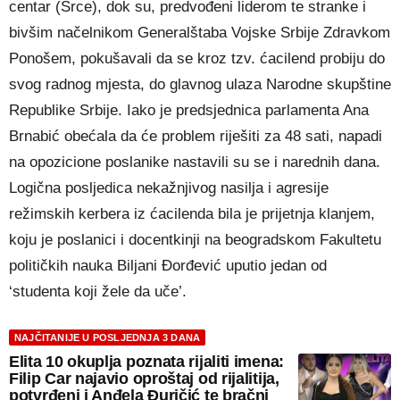
centar (Srce), dok su, predvođeni liderom te stranke i
bivšim načelnikom Generalštaba Vojske Srbije Zdravkom
Ponošem, pokušavali da se kroz tzv. ćacilend probiju do
svog radnog mjesta, do glavnog ulaza Narodne skupštine
Republike Srbije. Iako je predsjednica parlamenta Ana
Brnabić obećala da će problem riješiti za 48 sati, napadi
na opozicione poslanike nastavili su se i narednih dana.
Logična posljedica nekažnjivog nasilja i agresije
režimskih kerbera iz ćacilenda bila je prijetnja klanjem,
koju je poslanici i docentkinji na beogradskom Fakultetu
političkih nauka Biljani Đorđević uputio jedan od
‘studenta koji žele da uče’.
NAJČITANIJE U POSLJEDNJA 3 DANA
Elita 10 okuplja poznata rijaliti imena:
Filip Car najavio oproštaj od rijalitija,
potvrđeni i Anđela Đuričić te bračni