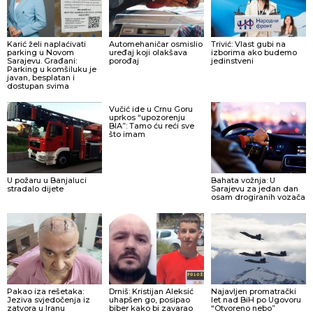
Karić želi naplaćivati
Automehaničar osmislio
Trivić: Vlast gubi na
parking u Novom
uređaj koji olakšava
izborima ako budemo
Sarajevu. Građani:
porođaj
jedinstveni
Parking u komšiluku je
javan, besplatan i
dostupan svima
Vučić ide u Crnu Goru
uprkos “upozorenju
BIA”: Tamo ću reći sve
što imam
U požaru u Banjaluci
Bahata vožnja: U
stradalo dijete
Sarajevu za jedan dan
osam drogiranih vozača
Pakao iza rešetaka:
Drniš: Kristijan Aleksić
Najavljen promatrački
Jeziva svjedočenja iz
uhapšen go, posipao
let nad BiH po Ugovoru
zatvora u Iranu
biber kako bi zavarao
“Otvoreno nebo”