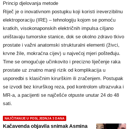
Princip djelovanja metode
Riječ je o inovativnom postupku koji koristi ireverzibilnu
elektroporaciju (IRE) – tehnologiju kojom se pomoću
kratkih, visokonaponskih električnih impulsa ciljano
uništavaju tumorske stanice, dok se okolno zdravo tkivo
prostate i važni anatomski strukturalni elementi (živci,
krvne žile, mokraćna cijev) u najvećoj mjeri pošteđuju.
Time se omogućuje učinkovito i precizno liječenje raka
prostate uz znatno manji rizik od komplikacija u
usporedbi s klasičnim kirurškim ili zračenjem. Postupak
se izvodi bez kirurškog reza, pod kontrolom ultrazvuka i
MR-a, a pacijenti se najčešće otpuste unutar 24 do 48
sati.
NAJČITANIJE U POSLJEDNJA 3 DANA
Kačavenda objavila snimak Asmina