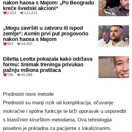
nakon haosa s Majom: „Po Beogradu
kreće švedski akcioni“
2.033 👁 111.211
„Mogu završiti u zatvoru ili ispod
zemlje“: Asmin prvi put progovorio
nakon haosa s Majom
983 👁 54.357
Diletta Leotta pokazala kako održava
formu: Snimak treninga privukao
pažnju miliona pratilaca
796 👁 45.288
Prednosti nove metode
Prednosti su manji rizik od komplikacija, očuvanje
mokraćne i spolne funkcije te brži oporavak u usporedbi
s klasičnim kirurškim metodama. Ova tehnologija
posebno je prikladna za pacijente s lokaliziranim,