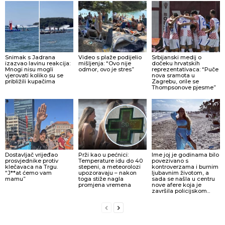
Snimak s Jadrana
Video s plaže podijelio
Srbijanski medij o
izazvao lavinu reakcija:
mišljenja: “Ovo nije
dočeku hrvatskih
Mnogi nisu mogli
odmor, ovo je stres”
reprezentativaca: “Puče
vjerovati koliko su se
nova sramota u
približili kupačima
Zagrebu, orile se
Thompsonove pjesme”
Dostavljač vrijeđao
Prži kao u pećnici:
Ime joj je godinama bilo
prosvjednike protiv
Temperature idu do 40
povezivano s
klečavaca na Trgu.
stepeni, a meteorolozi
kontroverzama i burnim
“J**at ćemo vam
upozoravaju – nakon
ljubavnim životom, a
mamu”
toga stiže nagla
sada se našla u centru
promjena vremena
nove afere koja je
završila policijskom...