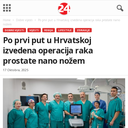
Home
Dobre vijesti
Po prvi put u Hrvatskoj izvedena operacija raka prostate nano
nožem
DOBRE VIJESTI
VIJESTI
REGIJA
LIFESTYLE
ZDRAVLJE
Po prvi put u Hrvatskoj
izvedena operacija raka
prostate nano nožem
17 Oktobra, 2025