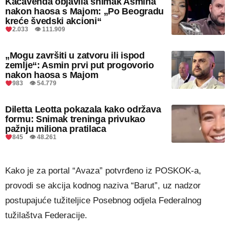
Kačavenda objavila snimak Asmina
nakon haosa s Majom: „Po Beogradu
kreće švedski akcioni“
2.033 👁 111.909
„Mogu završiti u zatvoru ili ispod
zemlje“: Asmin prvi put progovorio
nakon haosa s Majom
983 👁 54.779
Diletta Leotta pokazala kako održava
formu: Snimak treninga privukao
pažnju miliona pratilaca
845 👁 48.261
Kako je za portal “Avaza” potvrđeno iz POSKOK-a,
provodi se akcija kodnog naziva “Barut”, uz nadzor
postupajuće tužiteljice Posebnog odjela Federalnog
tužilaštva Federacije.