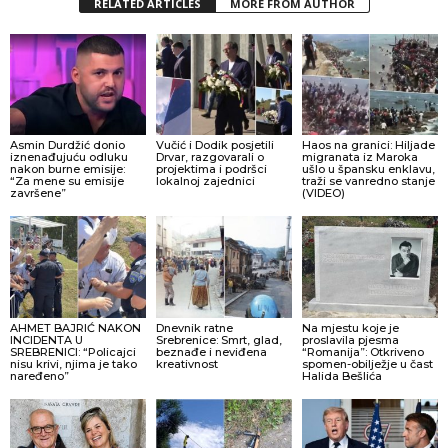
RELATED ARTICLES
MORE FROM AUTHOR
Asmin Durdžić donio
Vučić i Dodik posjetili
Haos na granici: Hiljade
iznenađujuću odluku
Drvar, razgovarali o
migranata iz Maroka
nakon burne emisije:
projektima i podršci
ušlo u špansku enklavu,
“Za mene su emisije
lokalnoj zajednici
traži se vanredno stanje
završene”
(VIDEO)
AHMET BAJRIĆ NAKON
Dnevnik ratne
Na mjestu koje je
INCIDENTA U
Srebrenice: Smrt, glad,
proslavila pjesma
SREBRENICI: “Policajci
beznađe i neviđena
“Romanija”: Otkriveno
nisu krivi, njima je tako
kreativnost
spomen-obilježje u čast
naređeno”
Halida Bešlića