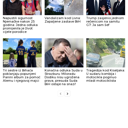
Napustili sigurnost
Vandalizam kod Livna:
Trump zasjenio jednom
Njemačke nakon 25
Zapaljene zastave BiH
rečenicom na samitu
godina: Jedna odluka
G7: Ja sam šef
promijenila je život
cijele porodice
Tri sestre iz Bihaća
Konačna odluka Suda u
Tragedija kod Kiseljaka:
poklanjaju popunjeni
Strazburu: Miloradu
U sudaru kombija i
Panini album za pomoć
Dodiku nisu ugrožena
motocikla poginuo
Alemu i njegovoj majci
prava, presuda Suda
mladi motociklista
BiH ostaje na snazi!