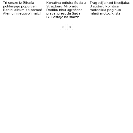
Tri sestre iz Bihaća
Konačna odluka Suda u
Tragedija kod Kiseljaka:
poklanjaju popunjeni
Strazburu: Miloradu
U sudaru kombija i
Panini album za pomoć
Dodiku nisu ugrožena
motocikla poginuo
Alemu i njegovoj majci
prava, presuda Suda
mladi motociklista
BiH ostaje na snazi!