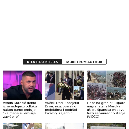
RELATED ARTICLES
MORE FROM AUTHOR
Asmin Durdžić donio
Vučić i Dodik posjetili
Haos na granici: Hiljade
iznenađujuću odluku
Drvar, razgovarali o
migranata iz Maroka
nakon burne emisije:
projektima i podršci
ušlo u špansku enklavu,
“Za mene su emisije
lokalnoj zajednici
traži se vanredno stanje
završene”
(VIDEO)