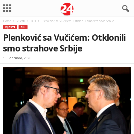
Home
Vijesti
BiH
Plenković sa Vučićem: Otklonili smo strahove Srbije
VIJESTI
BIH
Plenković sa Vučićem: Otklonili
smo strahove Srbije
19 Februara, 2026