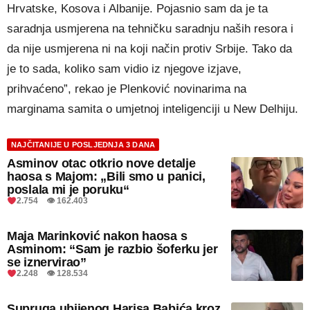
Hrvatske, Kosova i Albanije. Pojasnio sam da je ta
saradnja usmjerena na tehničku saradnju naših resora i
da nije usmjerena ni na koji način protiv Srbije. Tako da
je to sada, koliko sam vidio iz njegove izjave,
prihvaćeno”, rekao je Plenković novinarima na
marginama samita o umjetnoj inteligenciji u New Delhiju.
NAJČITANIJE U POSLJEDNJA 3 DANA
Asminov otac otkrio nove detalje
haosa s Majom: „Bili smo u panici,
poslala mi je poruku“
2.754 👁 162.403
Maja Marinković nakon haosa s
Asminom: “Sam je razbio šoferku jer
se iznervirao”
2.248 👁 128.534
Supruga ubijenog Harisa Babića kroz