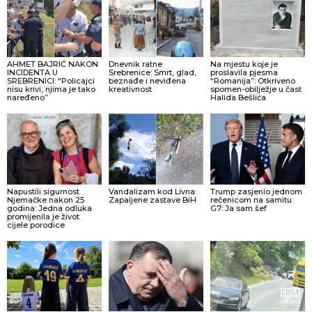
AHMET BAJRIĆ NAKON
Dnevnik ratne
Na mjestu koje je
INCIDENTA U
Srebrenice: Smrt, glad,
proslavila pjesma
SREBRENICI: “Policajci
beznađe i neviđena
“Romanija”: Otkriveno
nisu krivi, njima je tako
kreativnost
spomen-obilježje u čast
naređeno”
Halida Bešlića
Napustili sigurnost
Vandalizam kod Livna:
Trump zasjenio jednom
Njemačke nakon 25
Zapaljene zastave BiH
rečenicom na samitu
godina: Jedna odluka
G7: Ja sam šef
promijenila je život
cijele porodice