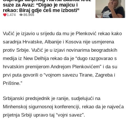
suze za Avaz: “Digao je majicu i
rekao: Biraj gdje ćeš me izbosti”
1.474 👁 86.966
Vučić je izjavio u srijedu da mu je Plenković rekao kako
saradnja Hrvatske, Albanije i Kosova nije usmjerena
protiv Srbije. Vučić je u izjavi novinarima beogradskih
medija iz New Delhija rekao da je “dugo razgovarao s
hrvatskim premijerom Andrejom Plenkovićem” i da su
prvi puta govorili o “vojnom savezu Tirane, Zagreba i
Prištine.”
Srbijanski predsjednik je ranije, sudjelujući na
Minhenskoj sigurnosnoj konferenciji, rekao da je najveća
prijetnja Srbiji upravo taj “vojni savez”.