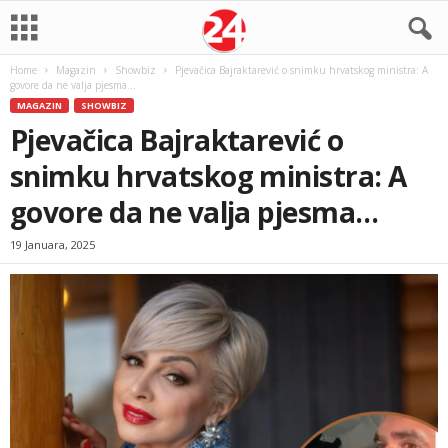
Home
Magazin
Showbiz
Pjevačica Bajraktarević o snimku hrvatskog ministra: A
govore da ne valja pjesma…
MAGAZIN
SHOWBIZ
Pjevačica Bajraktarević o
snimku hrvatskog ministra: A
govore da ne valja pjesma…
19 Januara, 2025