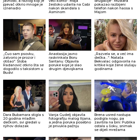
javnosti, a razlog koji je
veći konto“: Maja
drugačije“: Mustafa
pjevač otkrio mnoge je
žestoko udarila na Gabi
pokazao razbijeni
iznenadio
nakon skandala s
telefon nakon haosa s
Asminom
Majom
„Čuo sam psovku,
Anastasija javno
„Razvela se, a već ima
zatvorio je prozor i
raskrinkala Boru
dečka…“: Nataša
otišao“: Sloba
Santanu: Objavila
Bekvalac odgovorila na
Radanović otkrio šta se
poruke koje je slao
kritike koje žene slušaju
dogodilo s taksistom u
drugim djevojkama
godinama
Budvi
Dara Bubamara stigla s
Vanja Gudelj objavila
Brena usred nastupa
20 godina mlađim
fotografiju malog Ilijana,
podigla nogu, pa
dečkom, svi gledali u
a jedna poruka posebno
završila na bini: Publika
njihov dolazak
je privukla pažnju
ostala u šoku, snimak
se dijeli mrežama