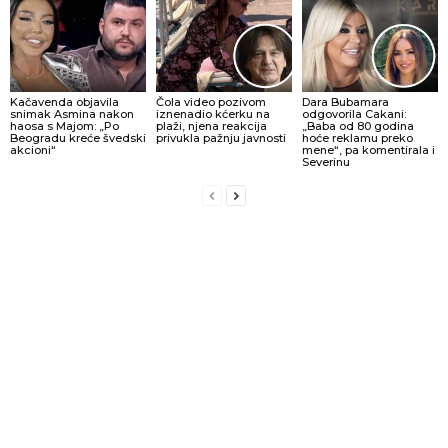
Kačavenda objavila
Čola video pozivom
Dara Bubamara
snimak Asmina nakon
iznenadio kćerku na
odgovorila Cakani:
haosa s Majom: „Po
plaži, njena reakcija
„Baba od 80 godina
Beogradu kreće švedski
privukla pažnju javnosti
hoće reklamu preko
akcioni“
mene“, pa komentirala i
Severinu