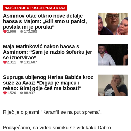
NAJČITANIJE U POSLJEDNJA 3 DANA
Asminov otac otkrio nove detalje
haosa s Majom: „Bili smo u panici,
poslala mi je poruku“
2.906 👁 173.398
Maja Marinković nakon haosa s
Asminom: “Sam je razbio šoferku jer
se iznervirao”
2.311 👁 131.607
Supruga ubijenog Harisa Babića kroz
suze za Avaz: “Digao je majicu i
rekao: Biraj gdje ćeš me izbosti”
1.526 👁 88.937
Riječ je o pjesmi “Karanfil se na put sprema”.
Podsjećamo, na video snimku se vidi kako Dabro