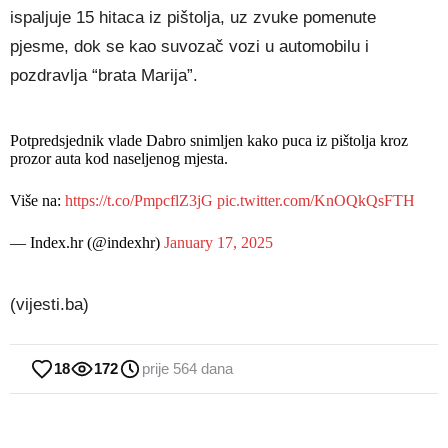
ispaljuje 15 hitaca iz pištolja, uz zvuke pomenute
pjesme, dok se kao suvozač vozi u automobilu i
pozdravlja “brata Marija”.
Potpredsjednik vlade Dabro snimljen kako puca iz pištolja kroz
prozor auta kod naseljenog mjesta.
Više na:
https://t.co/PmpcflZ3jG
pic.twitter.com/KnOQkQsFTH
— Index.hr (@indexhr)
January 17, 2025
(vijesti.ba)
18
172
prije 564 dana