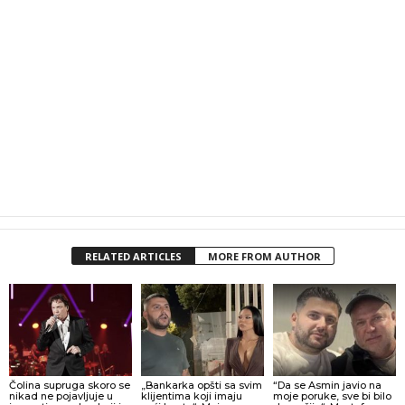
RELATED ARTICLES
MORE FROM AUTHOR
Čolina supruga skoro se
„Bankarka opšti sa svim
“Da se Asmin javio na
nikad ne pojavljuje u
klijentima koji imaju
moje poruke, sve bi bilo