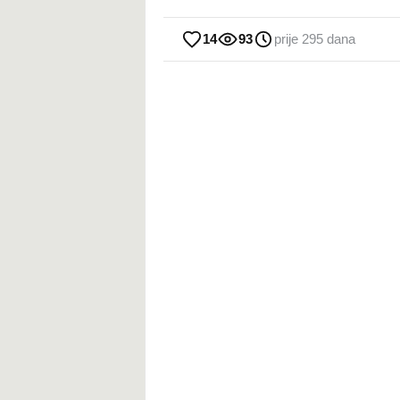
14
93
prije 295 dana