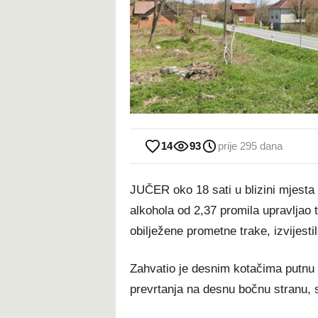
14
93
prije 295 dana
JUČER oko 18 sati u blizini mjesta 
alkohola od 2,37 promila upravljao
obilježene prometne trake, izvijest
Zahvatio je desnim kotačima putnu ba
prevrtanja na desnu bočnu stranu, st