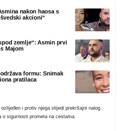
Asmina nakon haosa s
švedski akcioni“
 ispod zemlje“: Asmin prvi
 s Majom
o održava formu: Snimak
iona pratilaca
zlijeđen i protiv njega slijedi prekršajni nalog
a o sigurnosti prometa na cestama.