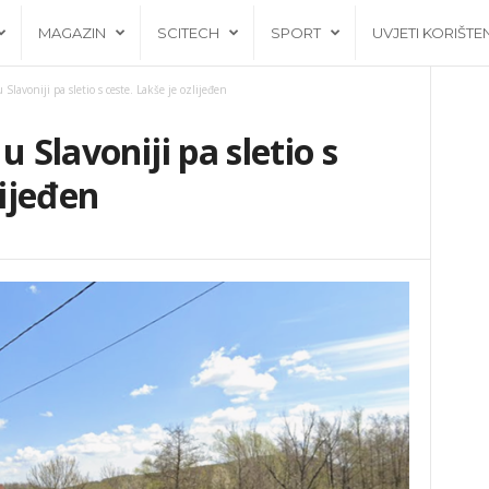
MAGAZIN
SCITECH
SPORT
UVJETI KORIŠTE
Slavoniji pa sletio s ceste. Lakše je ozlijeđen
u Slavoniji pa sletio s
lijeđen