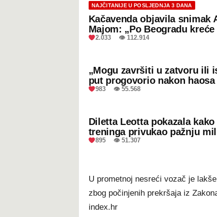
NAJČITANIJE U POSLJEDNJA 3 DANA
Kačavenda objavila snimak 
Majom: „Po Beogradu kreće 
2.033 👁 112.914
„Mogu završiti u zatvoru ili
put progovorio nakon haosa
983 👁 55.568
Diletta Leotta pokazala kak
treninga privukao pažnju mil
895 👁 51.307
U prometnoj nesreći vozač je lakše o
zbog počinjenih prekršaja iz Zakon
index.hr