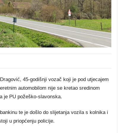
Dragović, 45-godišnji vozač koji je pod utjecajem
 teretnim automobilom nije se kretao sredinom
ila je PU požeško-slavonska.
nkinu te je došlo do slijetanja vozila s kolnika i
oji u priopćenju policije.