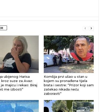
OR
a ubijenog Harisa
Komšija prvi ušao u stan u
 kroz suze za Avaz:
kojem su pronađena tijela
je majicu i rekao: Biraj
brata i sestre: “Prizor koji sam
eš me izbosti”
zatekao nikada neću
zaboraviti”