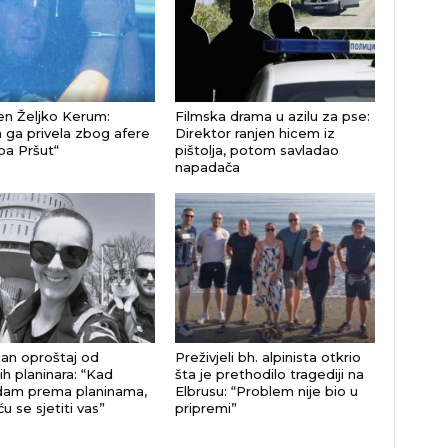
n Željko Kerum:
Filmska drama u azilu za pse:
a ga privela zbog afere
Direktor ranjen hicem iz
a Pršut“
pištolja, potom savladao
napadača
an oproštaj od
Preživjeli bh. alpinista otkrio
ih planinara: “Kad
šta je prethodilo tragediji na
dam prema planinama,
Elbrusu: “Problem nije bio u
ću se sjetiti vas”
pripremi”