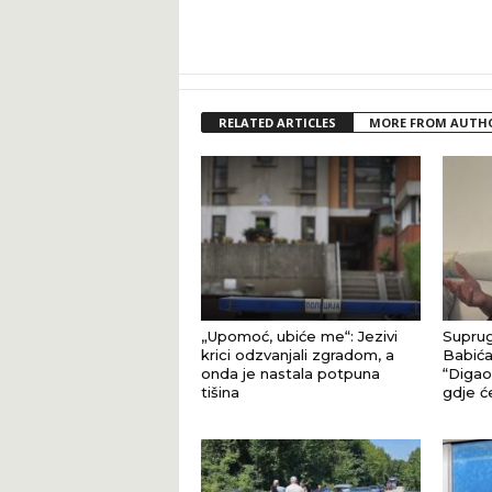
RELATED ARTICLES
MORE FROM AUTH
„Upomoć, ubiće me“: Jezivi
Suprug
krici odzvanjali zgradom, a
Babića
onda je nastala potpuna
“Digao 
tišina
gdje ć