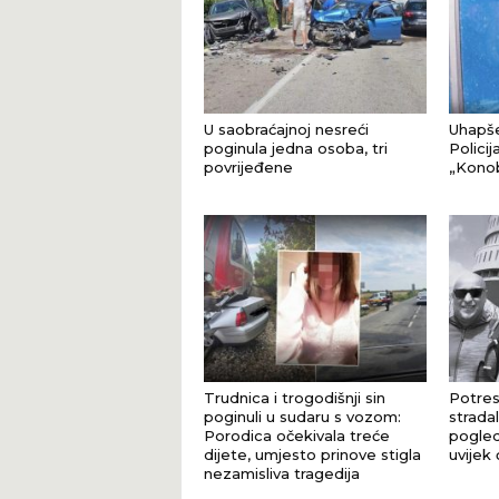
U saobraćajnoj nesreći
Uhapše
poginula jedna osoba, tri
Policij
povrijeđene
„Konob
Trudnica i trogodišnji sin
Potres
poginuli u sudaru s vozom:
stradal
Porodica očekivala treće
pogle
dijete, umjesto prinove stigla
uvijek 
nezamisliva tragedija