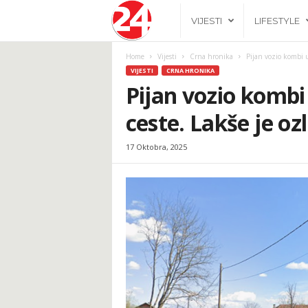
2
VIJESTI
LIFESTYLE
4
Home
Vijesti
Crna hronika
Pijan vozio kombi u 
VIJESTI
CRNA HRONIKA
h
Pijan vozio kombi 
ceste. Lakše je oz
.
17 Oktobra, 2025
b
a