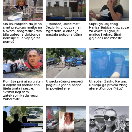
Sin osumnjičen da je na
„Upomoć, ubiće me“:
Supruga ubijenog
smrt pretukao majku na
Jezivi krici odzvanjali
Harisa Babića kroz suze
Novom Beogradu: Žrtva
zgradom, a onda je
za Avaz: “Digao je
bila ugledna doktorica,
nastala potpuna tišina
majicu i rekao: Biraj
komšije čule vapaje za
gdje ćeš me izbosti”
pomoć
Komšija prvi ušao u stan
U saobraćajnoj nesreći
Uhapšen Željko Kerum:
u kojem su pronađena
poginula jedna osoba,
Policija ga privela zbog
tijela brata i sestre:
tri povrijeđene
afere „Konoba Pršut“
“Prizor koji sam
zatekao nikada neću
zaboraviti”