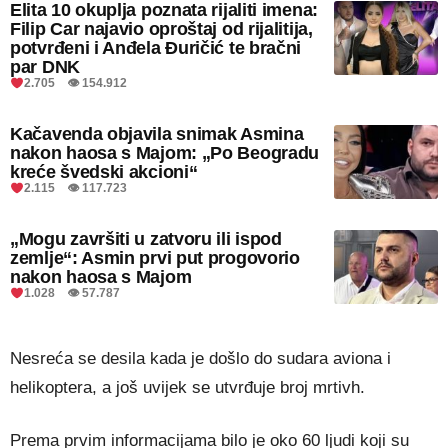
Elita 10 okuplja poznata rijaliti imena:
Filip Car najavio oproštaj od rijalitija,
potvrđeni i Anđela Đuričić te bračni
par DNK
2.705 👁 154.912
Kačavenda objavila snimak Asmina
nakon haosa s Majom: „Po Beogradu
kreće švedski akcioni“
2.115 👁 117.723
„Mogu završiti u zatvoru ili ispod
zemlje“: Asmin prvi put progovorio
nakon haosa s Majom
1.028 👁 57.787
Nesreća se desila kada je došlo do sudara aviona i
helikoptera, a još uvijek se utvrđuje broj mrtivh.
Prema prvim informacijama bilo je oko 60 ljudi koji su