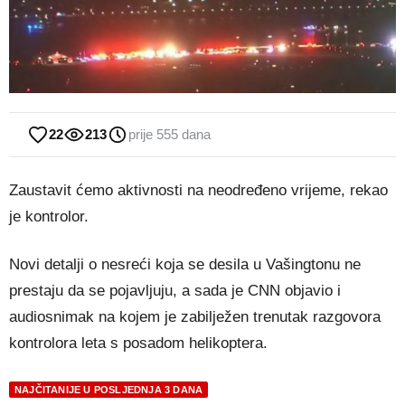
22
213
prije 555 dana
Zaustavit ćemo aktivnosti na neodređeno vrijeme, rekao
je kontrolor.
Novi detalji o nesreći koja se desila u Vašingtonu ne
prestaju da se pojavljuju, a sada je CNN objavio i
audiosnimak na kojem je zabilježen trenutak razgovora
kontrolora leta s posadom helikoptera.
NAJČITANIJE U POSLJEDNJA 3 DANA