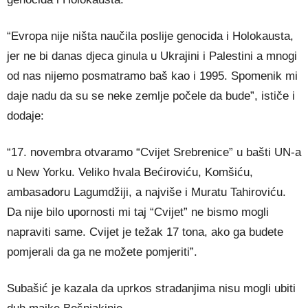
“Evropa nije ništa naučila poslije genocida i Holokausta,
jer ne bi danas djeca ginula u Ukrajini i Palestini a mnogi
od nas nijemo posmatramo baš kao i 1995. Spomenik mi
daje nadu da su se neke zemlje počele da bude”, ističe i
dodaje:
“17. novembra otvaramo “Cvijet Srebrenice” u bašti UN-a
u New Yorku. Veliko hvala Bećiroviću, Komšiću,
ambasadoru Lagumdžiji, a najviše i Muratu Tahiroviću.
Da nije bilo upornosti mi taj “Cvijet” ne bismo mogli
napraviti same. Cvijet je težak 17 tona, ako ga budete
pomjerali da ga ne možete pomjeriti”.
Subašić je kazala da uprkos stradanjima nisu mogli ubiti