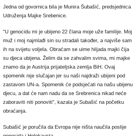
Jedna od govornica bila je Munira Šubašić, predsjednica
Udruženja Majke Srebenice.
“U genocidu mi je ubijeno 22 člana moje uže familije. Moj
muž i moj najmlađi sin su stradali također, a najviše sam
ih na svijetu voljela. Obraćam se uime hiljada majki čija
su djeca ubijena. Želim da se zahvalim svima, mi majke
znamo da je Austrija prijateljska zemlja BiH. Ovaj
spomenik nije slučajan jer su naši najdraži ubijeni pod
zastavom UN-a. Spomenik će podsjećati na našu ubijenu
djecu, a dat će nam nadu da se Srebrenica nikad neće
zaboraviti niti ponoviti”, kazala je Subašić na početku
obraćanja.
Subašić je poručila da Evropa nije ništa naučila poslije
genocida i Holokausta.