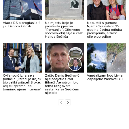
Vlada RS-a proglasila 4.
Na mjestu koje je
Napustili sigurnost
juli Danom žalosti
proslavila pjesma
Njemačke nakon 25
“Romanija”: Otkriveno
godina: Jedna odluka
spomen-obilježje u čast
promijenila je život
Halida Bešlića
cijele porodice
Cvijanović iz Izraela
Zašto Denis Bećirović
Vandalizam kod Livna:
poručila: „Izrael je uvijek
nije posjetio Grad
Zapaljene zastave BiH
bio veliki prijatelj Srpke,
Bihać? Aerodrom bio
Uvijek spremni da
tema razgovora,
branimo njene interese“
sastanka sa Sedićem
nije bilo