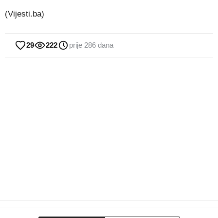
(Vijesti.ba)
29
222
prije 286 dana