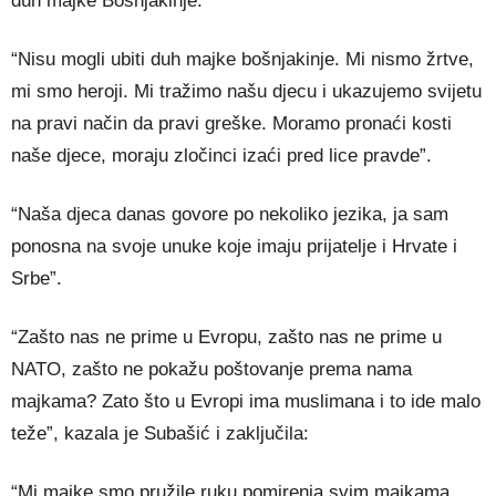
duh majke Bošnjakinje.
“Nisu mogli ubiti duh majke bošnjakinje. Mi nismo žrtve,
mi smo heroji. Mi tražimo našu djecu i ukazujemo svijetu
na pravi način da pravi greške. Moramo pronaći kosti
naše djece, moraju zločinci izaći pred lice pravde”.
“Naša djeca danas govore po nekoliko jezika, ja sam
ponosna na svoje unuke koje imaju prijatelje i Hrvate i
Srbe”.
“Zašto nas ne prime u Evropu, zašto nas ne prime u
NATO, zašto ne pokažu poštovanje prema nama
majkama? Zato što u Evropi ima muslimana i to ide malo
teže”, kazala je Subašić i zaključila:
“Mi majke smo pružile ruku pomirenja svim majkama.