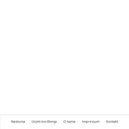
Naslovna
Uvjeti korištenja
O nama
Impressum
Kontakt