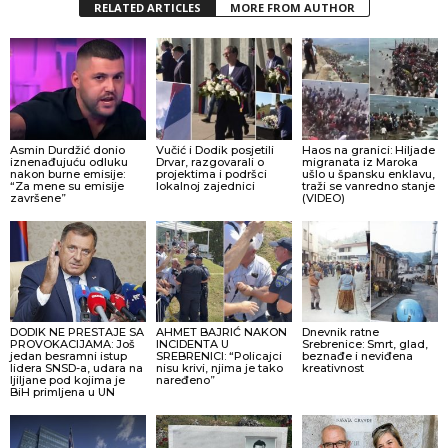
RELATED ARTICLES
MORE FROM AUTHOR
Asmin Durdžić donio
Vučić i Dodik posjetili
Haos na granici: Hiljade
iznenađujuću odluku
Drvar, razgovarali o
migranata iz Maroka
nakon burne emisije:
projektima i podršci
ušlo u špansku enklavu,
“Za mene su emisije
lokalnoj zajednici
traži se vanredno stanje
završene”
(VIDEO)
DODIK NE PRESTAJE SA
AHMET BAJRIĆ NAKON
Dnevnik ratne
PROVOKACIJAMA: Još
INCIDENTA U
Srebrenice: Smrt, glad,
jedan besramni istup
SREBRENICI: “Policajci
beznađe i neviđena
lidera SNSD-a, udara na
nisu krivi, njima je tako
kreativnost
ljiljane pod kojima je
naređeno”
BiH primljena u UN