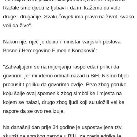
Rađale smo djecu iz ljubavi i da im kažemo da vole
druge i drugačije. Svaki čovjek ima pravo na život, svako
voli da žive”.
Nakon nje, riječ je dobio i ministar vanjskih poslova
Bosne i Hercegovine Elmedin Konaković:
“Zahvaljujem se na mijenjanju rasporeda i prilici da
govorim, jer mi idemo odmah nazad u BiH. Nismo htjeli
propusitit priliku da govorimo ovdje. Prvo zbog poruke
koju šalje ovaj spomenik zbog simbolike i mjesta na
kojem se nalazi, drugo zbog ljudi koji su uložili velike
napore da se ovo realizuje.
Na današnji dan prije 34 godine je uspostavljena tzv.
skupština sprskog naroda u BIH, za predsjednika je