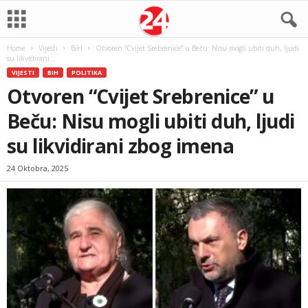
Home
Vijesti
BiH
Otvoren “Cvijet Srebrenice” u Beču: Nisu mogli ubiti duh, ljudi
su likvidirani...
VIJESTI
BIH
POLITIKA
Otvoren “Cvijet Srebrenice” u
Beču: Nisu mogli ubiti duh, ljudi
su likvidirani zbog imena
24 Oktobra, 2025