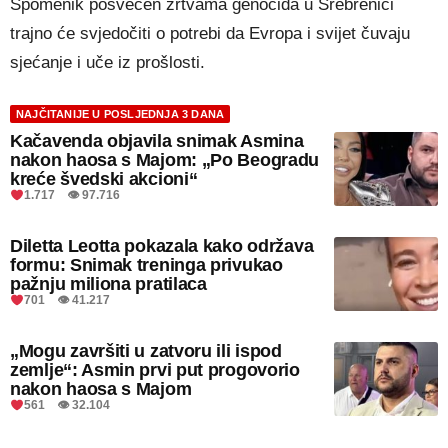
Spomenik posvećen žrtvama genocida u Srebrenici
trajno će svjedočiti o potrebi da Evropa i svijet čuvaju
sjećanje i uče iz prošlosti.
NAJČITANIJE U POSLJEDNJA 3 DANA
Kačavenda objavila snimak Asmina
nakon haosa s Majom: „Po Beogradu
kreće švedski akcioni“
1.717 👁 97.716
Diletta Leotta pokazala kako održava
formu: Snimak treninga privukao
pažnju miliona pratilaca
701 👁 41.217
„Mogu završiti u zatvoru ili ispod
zemlje“: Asmin prvi put progovorio
nakon haosa s Majom
561 👁 32.104