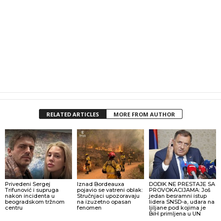
RELATED ARTICLES
MORE FROM AUTHOR
Privedeni Sergej
Iznad Bordeauxa
DODIK NE PRESTAJE SA
Trifunović i supruga
pojavio se vatreni oblak:
PROVOKACIJAMA: Još
nakon incidenta u
Stručnjaci upozoravaju
jedan besramni istup
beogradskom tržnom
na izuzetno opasan
lidera SNSD-a, udara na
centru
fenomen
ljiljane pod kojima je
BiH primljena u UN