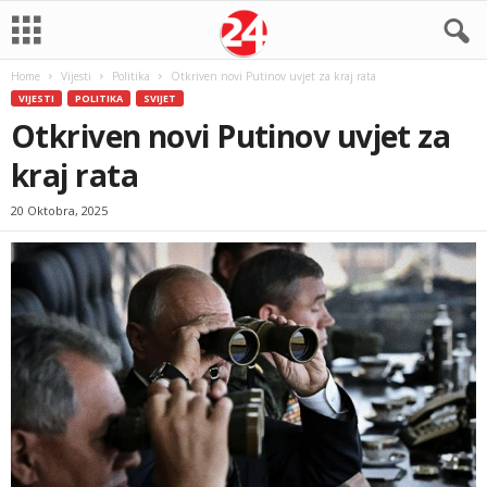
Home
Vijesti
Politika
Otkriven novi Putinov uvjet za kraj rata
VIJESTI
POLITIKA
SVIJET
Otkriven novi Putinov uvjet za
kraj rata
20 Oktobra, 2025