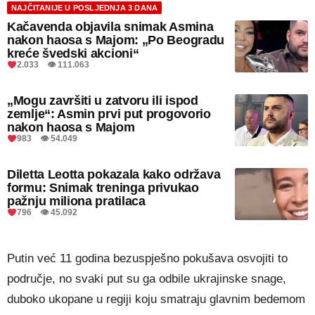
NAJČITANIJE U POSLJEDNJA 3 DANA
Kačavenda objavila snimak Asmina
nakon haosa s Majom: „Po Beogradu
kreće švedski akcioni“
2.033 👁 111.063
„Mogu završiti u zatvoru ili ispod
zemlje“: Asmin prvi put progovorio
nakon haosa s Majom
983 👁 54.049
Diletta Leotta pokazala kako održava
formu: Snimak treninga privukao
pažnju miliona pratilaca
796 👁 45.092
Putin već 11 godina bezuspješno pokušava osvojiti to
područje, no svaki put su ga odbile ukrajinske snage,
duboko ukopane u regiji koju smatraju glavnim bedemom