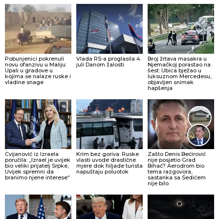
Pobunjenici pokrenuli
Vlada RS-a proglasila 4.
Broj žrtava masakra u
novu ofanzivu u Maliju:
juli Danom žalosti
Njemačkoj porastao na
Upali u gradove u
šest: Ubica bježao u
kojima se nalaze ruske i
luksuznom Mercedesu,
vladine snage
objavljen snimak
hapšenja
Cvijanović iz Izraela
Krim bez goriva: Ruske
Zašto Denis Bećirović
poručila: „Izrael je uvijek
vlasti uvode drastične
nije posjetio Grad
bio veliki prijatelj Srpke,
mjere dok hiljade turista
Bihać? Aerodrom bio
Uvijek spremni da
napuštaju poluotok
tema razgovora,
branimo njene interese“
sastanka sa Sedićem
nije bilo