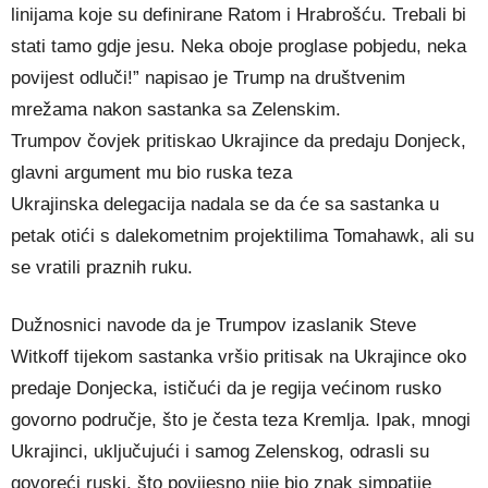
linijama koje su definirane Ratom i Hrabrošću. Trebali bi
stati tamo gdje jesu. Neka oboje proglase pobjedu, neka
povijest odluči!” napisao je Trump na društvenim
mrežama nakon sastanka sa Zelenskim.
Trumpov čovjek pritiskao Ukrajince da predaju Donjeck,
glavni argument mu bio ruska teza
Ukrajinska delegacija nadala se da će sa sastanka u
petak otići s dalekometnim projektilima Tomahawk, ali su
se vratili praznih ruku.
Dužnosnici navode da je Trumpov izaslanik Steve
Witkoff tijekom sastanka vršio pritisak na Ukrajince oko
predaje Donjecka, ističući da je regija većinom rusko
govorno područje, što je česta teza Kremlja. Ipak, mnogi
Ukrajinci, uključujući i samog Zelenskog, odrasli su
govoreći ruski, što povijesno nije bio znak simpatije