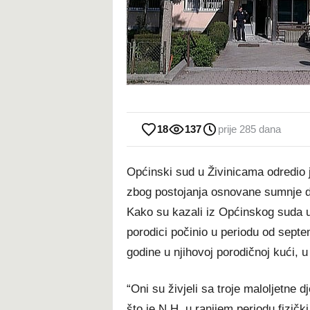
18
137
prije 285 dana
Općinski sud u Živinicama odredio 
zbog postojanja osnovane sumnje da s
Kako su kazali iz Općinskog suda u 
porodici počinio u periodu od sept
godine u njihovoj porodičnoj kući, u 
“Oni su živjeli sa troje maloljetne 
što je N.H. u ranijem periodu fizičk