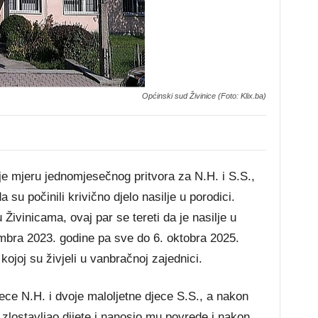
Općinski sud Živinice (Foto: Klix.ba)
je mjeru jednomjesečnog pritvora za N.H. i S.S.,
u počinili krivično djelo nasilje u porodici.
Živinicama, ovaj par se tereti da je nasilje u
embra 2023. godine pa sve do 6. oktobra 2025.
kojoj su živjeli u vanbračnoj zajednici.
djece N.H. i dvoje maloljetne djece S.S., a nakon
i zlostavljao dijete i nanosio mu povrede i nakon