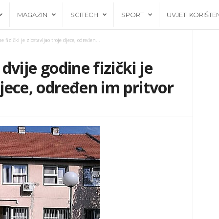
MAGAZIN
SCITECH
SPORT
UVJETI KORIŠTE
e fizički je zlostavljao troje djece, određen...
 dvije godine fizički je
djece, određen im pritvor