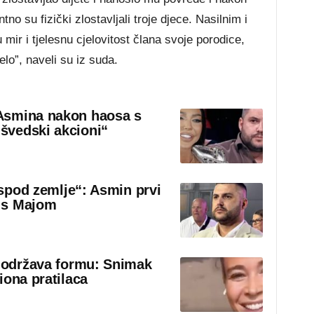
tno su fizički zlostavljali troje djece. Nasilnim i
mir i tjelesnu cjelovitost člana svoje porodice,
lo”, naveli su iz suda.
Asmina nakon haosa s
švedski akcioni“
 ispod zemlje“: Asmin prvi
 s Majom
o održava formu: Snimak
iona pratilaca