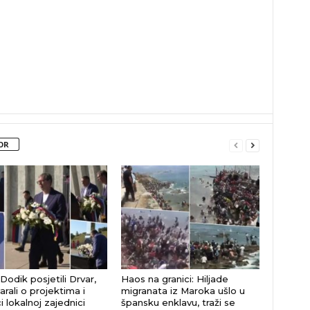
OR
 Dodik posjetili Drvar,
Haos na granici: Hiljade
rali o projektima i
migranata iz Maroka ušlo u
 lokalnoj zajednici
špansku enklavu, traži se