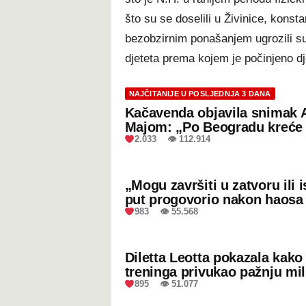
što su se doselili u Živinice, konstan
bezobzirnim ponašanjem ugrozili su 
djeteta prema kojem je počinjeno dje
NAJČITANIJE U POSLJEDNJA 3 DANA
Kačavenda objavila snimak 
Majom: „Po Beogradu kreće 
2.033 👁 112.914
„Mogu završiti u zatvoru ili
put progovorio nakon haosa
983 👁 55.568
Diletta Leotta pokazala kak
treninga privukao pažnju mil
895 👁 51.077