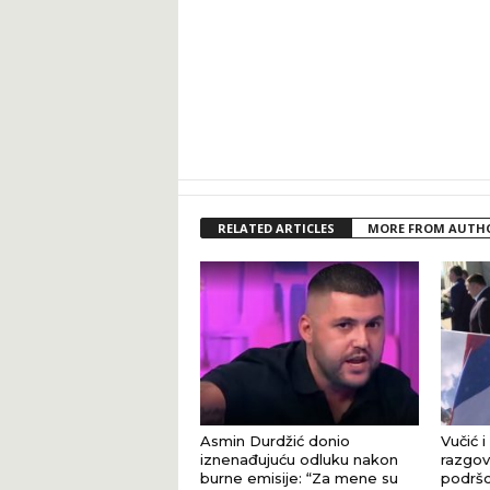
RELATED ARTICLES
MORE FROM AUTH
Asmin Durdžić donio
Vučić i
iznenađujuću odluku nakon
razgova
burne emisije: “Za mene su
podršci