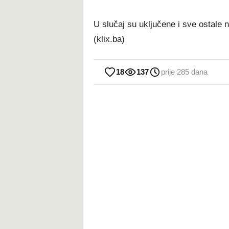
U slučaj su uključene i sve ostale n
(klix.ba)
18
137
prije 285 dana