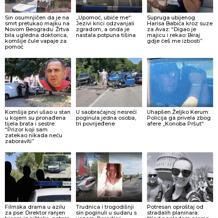
Sin osumnjičen da je na
„Upomoć, ubiće me“:
Supruga ubijenog
smrt pretukao majku na
Jezivi krici odzvanjali
Harisa Babića kroz suze
Novom Beogradu: Žrtva
zgradom, a onda je
za Avaz: “Digao je
bila ugledna doktorica,
nastala potpuna tišina
majicu i rekao: Biraj
komšije čule vapaje za
gdje ćeš me izbosti”
pomoć
Komšija prvi ušao u stan
U saobraćajnoj nesreći
Uhapšen Željko Kerum:
u kojem su pronađena
poginula jedna osoba,
Policija ga privela zbog
tijela brata i sestre:
tri povrijeđene
afere „Konoba Pršut“
“Prizor koji sam
zatekao nikada neću
zaboraviti”
Filmska drama u azilu
Trudnica i trogodišnji
Potresan oproštaj od
za pse: Direktor ranjen
sin poginuli u sudaru s
stradalih planinara: