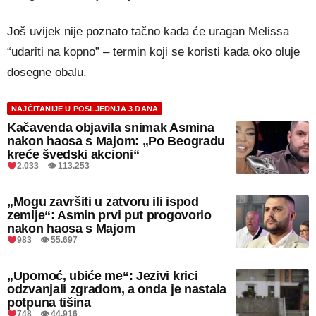
Još uvijek nije poznato tačno kada će uragan Melissa
“udariti na kopno” – termin koji se koristi kada oko oluje
dosegne obalu.
NAJČITANIJE U POSLJEDNJA 3 DANA
Kačavenda objavila snimak Asmina
nakon haosa s Majom: „Po Beogradu
kreće švedski akcioni“
2.033 👁 113.253
„Mogu završiti u zatvoru ili ispod
zemlje“: Asmin prvi put progovorio
nakon haosa s Majom
983 👁 55.697
„Upomoć, ubiće me“: Jezivi krici
odzvanjali zgradom, a onda je nastala
potpuna tišina
748 👁 44.916