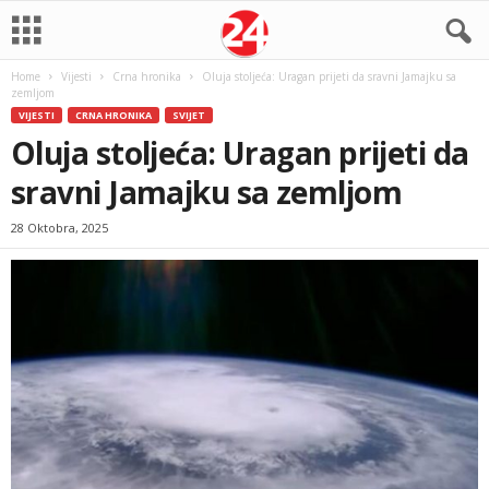
Home
Vijesti
Crna hronika
Oluja stoljeća: Uragan prijeti da sravni Jamajku sa
zemljom
VIJESTI
CRNA HRONIKA
SVIJET
Oluja stoljeća: Uragan prijeti da
sravni Jamajku sa zemljom
28 Oktobra, 2025