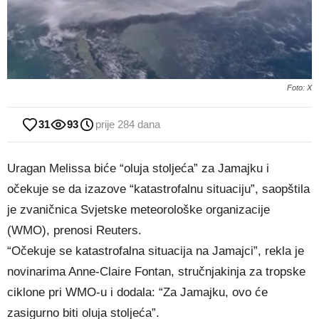
Foto: X
31
93
prije 284 dana
Uragan Melissa biće “oluja stoljeća” za Jamajku i
očekuje se da izazove “katastrofalnu situaciju”, saopštila
je zvaničnica Svjetske meteorološke organizacije
(WMO), prenosi Reuters.
“Očekuje se katastrofalna situacija na Jamajci”, rekla je
novinarima Anne-Claire Fontan, stručnjakinja za tropske
ciklone pri WMO-u i dodala: “Za Jamajku, ovo će
zasigurno biti oluja stoljeća”.