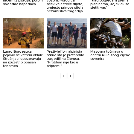
hicem iz pištolja, potom
vozom: Porodica
“Kad pogledam prema
savladao napadača
očekivala treće dijete,
planinama, uvijek ću se
umjesto prinove stigla
sjetiti vas”
nezamisliva tragedija
Iznad Bordeauxa
Preživjeli bh. alpinista
Masovna tučnjava u
pojavio se vatreni oblak:
otkrio šta je prethodilo
centru Pule zbog cijene
Stručnjaci upozoravaju
tragediji na Elbrusu:
suvenira
na izuzetno opasan
“Problem nije bio u
fenomen
pripremi”