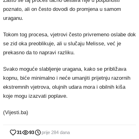
Zašto se taj proces tačno dešava nije u potpunosti
poznato, ali on često dovodi do promjena u samom
uraganu.
Tokom tog procesa, vjetrovi često privremeno oslabe dok
se zid oka preoblikuje, ali u slučaju Melisse, već je
prekasno da to napravi razliku.
Svako moguće slabljenje uragana, kako se približava
kopnu, biće minimalno i neće umanjiti prijetnju razornih
ekstremnih vjetrova, olujnih udara mora i obilnih kiša
koje mogu izazvati poplave.
(Vijesti.ba)
31
93
prije 284 dana