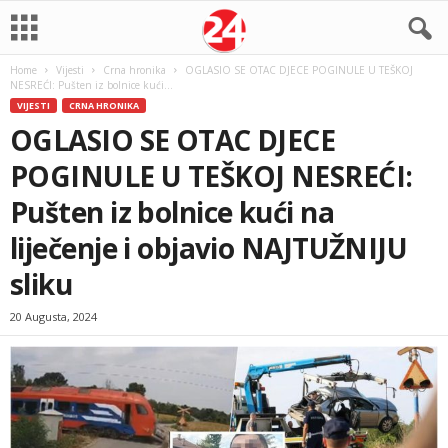
Home
Vijesti
Crna hronika
OGLASIO SE OTAC DJECE POGINULE U TEŠKOJ
NESREĆI: Pušten iz bolnice kući...
VIJESTI
CRNA HRONIKA
OGLASIO SE OTAC DJECE
POGINULE U TEŠKOJ NESREĆI:
Pušten iz bolnice kući na
liječenje i objavio NAJTUŽNIJU
sliku
20 Augusta, 2024