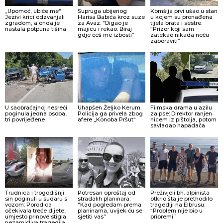
„Upomoć, ubiće me“:
Supruga ubijenog
Komšija prvi ušao u stan
Jezivi krici odzvanjali
Harisa Babića kroz suze
u kojem su pronađena
zgradom, a onda je
za Avaz: “Digao je
tijela brata i sestre:
nastala potpuna tišina
majicu i rekao: Biraj
“Prizor koji sam
gdje ćeš me izbosti”
zatekao nikada neću
zaboraviti”
U saobraćajnoj nesreći
Uhapšen Željko Kerum:
Filmska drama u azilu
poginula jedna osoba,
Policija ga privela zbog
za pse: Direktor ranjen
tri povrijeđene
afere „Konoba Pršut“
hicem iz pištolja, potom
savladao napadača
Trudnica i trogodišnji
Potresan oproštaj od
Preživjeli bh. alpinista
sin poginuli u sudaru s
stradalih planinara:
otkrio šta je prethodilo
vozom: Porodica
“Kad pogledam prema
tragediji na Elbrusu:
očekivala treće dijete,
planinama, uvijek ću se
“Problem nije bio u
umjesto prinove stigla
sjetiti vas”
pripremi”
nezamisliva tragedija