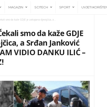
MAGAZIN
SCITECH
SPORT
UVJETI KORIŠTE
li smo da kaže GDJE je zakopana djevojčica, a...
ekali smo da kaže GDJE
jčica, a Srđan Janković
SAM VIDIO DANKU ILIĆ –
!