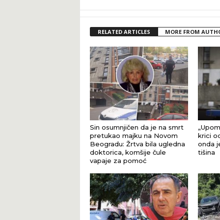
RELATED ARTICLES
MORE FROM AUTH
Sin osumnjičen da je na smrt
„Upomo
pretukao majku na Novom
krici 
Beogradu: Žrtva bila ugledna
onda j
doktorica, komšije čule
tišina
vapaje za pomoć