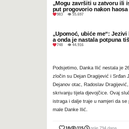
„Mogu završiti u zatvoru ili
put progovorio nakon haosa
983 👁 55.697
„Upomoć, ubiće me“: Jezivi 
a onda je nastala potpuna ti
748 👁 44.916
Podsjetimo, Danka Ilić nestala je 2
zločin su Dejan Dragijević i Srđan 
Dejanov otac, Radoslav Dragijević
skrivanju tijela djevojčice. Ovaj slu
istraga i dalje traje u namjeri da 
male Danke Ilić.
18
115
prije 794 dana