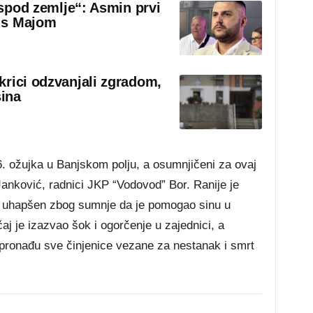
 ispod zemlje“: Asmin prvi
 s Majom
krici odzvanjali zgradom,
šina
6. ožujka u Banjskom polju, a osumnjičeni za ovaj
Janković, radnici JKP “Vodovod” Bor. Ranije je
, uhapšen zbog sumnje da je pomogao sinu u
čaj je izazvao šok i ogorčenje u zajednici, a
se pronađu sve činjenice vezane za nestanak i smrt