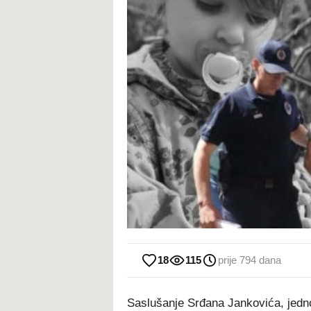
18
115
prije 794 dana
Saslušanje Srđana Jankovića, jedno