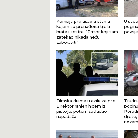
Komšija prvi ušao u stan u
U saob
kojem su pronađena tijela
poginu
brata i sestre: “Prizor koji sam
povrij
zatekao nikada neću
zaboraviti”
Filmska drama u azilu za pse:
Trudnic
Direktor ranjen hicem iz
poginu
pištolja, potom savladao
Porodi
napadača
dijete,
nezami