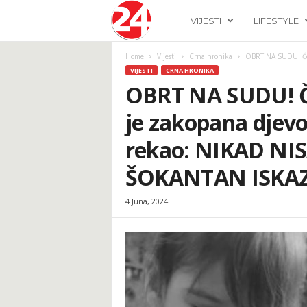
2
VIJESTI
LIFESTYLE
4
Home
Vijesti
Crna hronika
OBRT NA SUDU! Čeka
VIJESTI
CRNA HRONIKA
h
OBRT NA SUDU! Č
je zakopana djevo
.
rekao: NIKAD NI
b
ŠOKANTAN ISKAZ
a
4 Juna, 2024