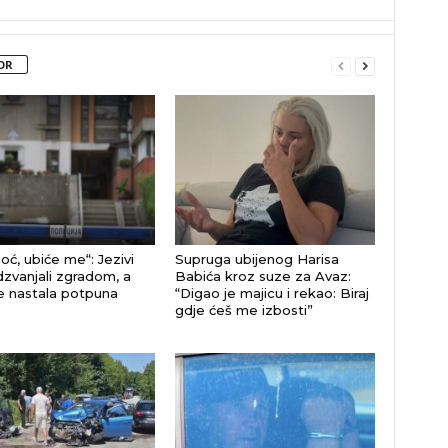
OR
ć, ubiće me“: Jezivi
Supruga ubijenog Harisa
odzvanjali zgradom, a
Babića kroz suze za Avaz:
e nastala potpuna
“Digao je majicu i rekao: Biraj
gdje ćeš me izbosti”