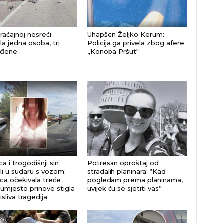
raćajnoj nesreći
Uhapšen Željko Kerum:
la jedna osoba, tri
Policija ga privela zbog afere
eđene
„Konoba Pršut“
a i trogodišnji sin
Potresan oproštaj od
li u sudaru s vozom:
stradalih planinara: “Kad
ca očekivala treće
pogledam prema planinama,
 umjesto prinove stigla
uvijek ću se sjetiti vas”
sliva tragedija