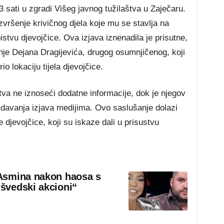
 13 sati u zgradi Višeg javnog tužilaštva u Zaječaru.
zvršenje krivičnog djela koje mu se stavlja na
bistvu djevojčice. Ova izjava iznenadila je prisutne,
nje Dejana Dragijevića, drugog osumnjičenog, koji
rio lokaciju tijela djevojčice.
tva ne iznoseći dodatne informacije, dok je njegov
u davanja izjava medijima. Ovo saslušanje dolazi
e djevojčice, koji su iskaze dali u prisustvu
Asmina nakon haosa s
švedski akcioni“