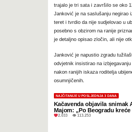
trajalo je tri sata i završilo se oko
Janković je na saslušanju negirao i
teret i tvrdio da nije sudjelovao u u
posebno s obzirom na ranije prizna
je detaljno opisao zločin, ali nije otk
Janković je napustio zgradu tužilaš
odvjetnik insistirao na izbjegavanj
nakon ranijih iskaza roditelja ubijen
osumnjičenih.
NAJČITANIJE U POSLJEDNJA 3 DANA
Kačavenda objavila snimak 
Majom: „Po Beogradu kreće 
2.033 👁 113.253