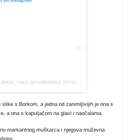
st on Instagram
A POST SHARED BY FAHRUDIN BULJUBASIC FAKS (@FAHROFAKS_OFFICIAL)
 slike s Borkom, a jedna od zanimljivijih je ona s
ice, a ona s kapuljačom na glavi i naočalama.
etno markantnog muškarca i njegova muževna
ušnim.