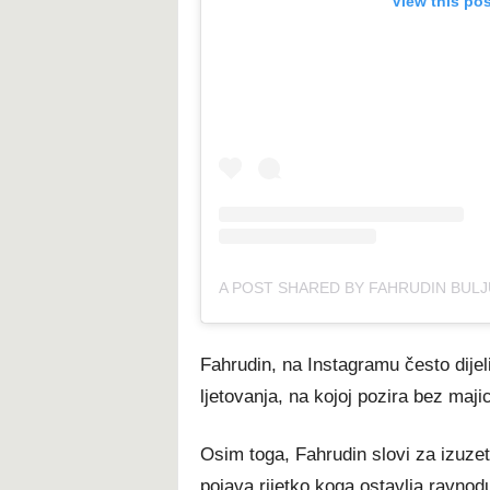
View this po
Fahrudin, na Instagramu često dijeli
ljetovanja, na kojoj pozira bez maj
Osim toga, Fahrudin slovi za izuz
pojava rijetko koga ostavlja ravnod