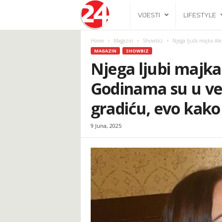
2
VIJESTI
LIFESTYLE
4
Home
Magazin
Showbiz
Njega ljubi majka Ale
MAGAZIN
SHOWBIZ
h
Njega ljubi majka
Godinama su u vez
.
gradiću, evo kako 
b
9 Juna, 2025
a