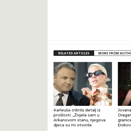
RELATED ARTICLES
MORE FROM AUTH
Karleuša otkrila detalj iz
Jovana
prošlosti: „Živjela sam u
Dragan
Arkanovom stanu, njegova
granic
djeca su mi otvorila
Đokovi