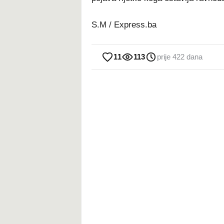
S.M / Express.ba
11
113
prije 422 dana