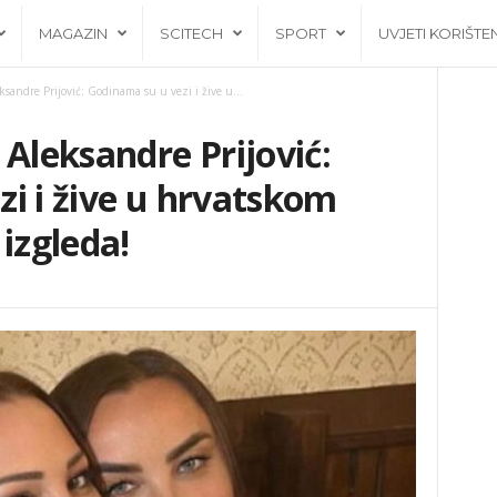
MAGAZIN
SCITECH
SPORT
UVJETI KORIŠTE
ksandre Prijović: Godinama su u vezi i žive u...
 Aleksandre Prijović:
i i žive u hrvatskom
izgleda!