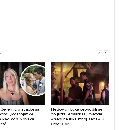
OR
 Jeremić o svadbi sa
Nedović i Luka provodili se
om: „Postojat će
do jutra: Košarkaši Zvezde
e kao kod Novaka
viđeni na luksuznoj zabavi u
ća“
Crnoj Gori