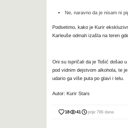
Ne, naravno da je nisam ni pi
Podsetimo, kako je Kurir ekskluzivno
Karleuše odmah izašla na teren gde 
Oni su ispričali da je Tošić došao u
pod vidnim dejstvom alkohola, te je 
udario ga više puta po glavi i telu.
Autor: Kurir Stars
18
41
prije 786 dana