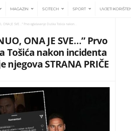
MAGAZIN
SCITECH
SPORT
UVJETI KORIŠTE
, ONA JE SVE…” Prvo oglašavanje Duška Tošića nakon...
PNUO, ONA JE SVE…” Prvo
a Tošića nakon incidenta
o je njegova STRANA PRIČE