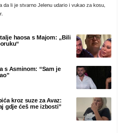
a da li je stvarno Jelenu udario i vukao za kosu,
r.
talje haosa s Majom: „Bili
poruku“
sa s Asminom: “Sam je
rao”
ića kroz suze za Avaz:
aj gdje ćeš me izbosti”