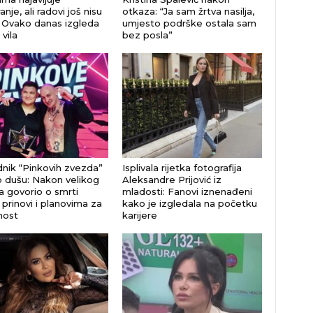
anje, ali radovi još nisu
otkaza: “Ja sam žrtva nasilja,
: Ovako danas izgleda
umjesto podrške ostala sam
vila
bez posla”
nik “Pinkovih zvezda”
Isplivala rijetka fotografija
o dušu: Nakon velikog
Aleksandre Prijović iz
fa govorio o smrti
mladosti: Fanovi iznenađeni
 prinovi i planovima za
kako je izgledala na početku
nost
karijere