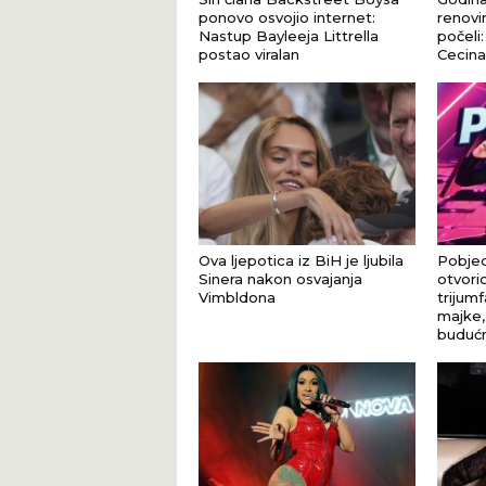
ponovo osvojio internet:
renovir
Nastup Bayleeja Littrella
počeli
postao viralan
Cecina 
Ova ljepotica iz BiH je ljubila
Pobjed
Sinera nakon osvajanja
otvori
Vimbldona
trijum
majke,
buduć