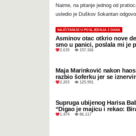
Naime, na pitanje jednog od pratioc
usledio je Duškov šokantan odgovo
NAJČITANIJE U POSLJEDNJA 3 DANA
Asminov otac otkrio nove de
smo u panici, poslala mi je 
2.635 👁 157.166
Maja Marinković nakon hao
razbio šoferku jer se iznervi
2.203 👁 125.991
Supruga ubijenog Harisa Bab
“Digao je majicu i rekao: Bir
1.474 👁 86.117