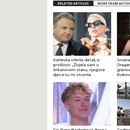
RELATED ARTICLES
MORE FROM AUTH
Karleuša otkrila detalj iz
Jovana
prošlosti: „Živjela sam u
Dragan
Arkanovom stanu, njegova
granic
djeca su mi otvorila
Đokovi
Sin člana Backstreet Boysa
Godina