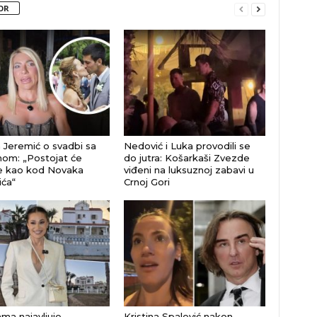
OR
 Jeremić o svadbi sa
Nedović i Luka provodili se
om: „Postojat će
do jutra: Košarkaši Zvezde
e kao kod Novaka
viđeni na luksuznoj zabavi u
ća“
Crnoj Gori
ma najavljuje
Kristina Spalević nakon