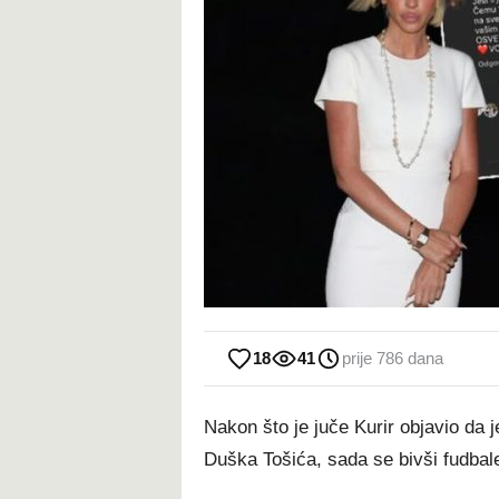
18
41
prije 786 dana
Nakon što je juče Kurir objavio da 
Duška Tošića, sada se bivši fudbaler