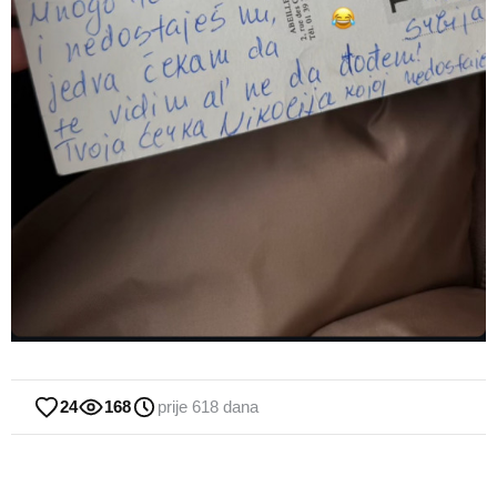
24
168
prije 618 dana