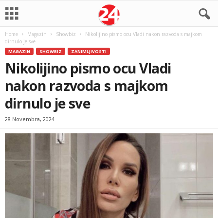
Home
Magazin
Showbiz
Nikolijino pismo ocu Vladi nakon razvoda s majkom
dirnulo je sve
MAGAZIN
SHOWBIZ
ZANIMLJIVOSTI
Nikolijino pismo ocu Vladi
nakon razvoda s majkom
dirnulo je sve
28 Novembra, 2024