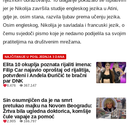
njezinom obrazovanju. To ulaganje pokazalo se isplativim
jer je Nikolija završila studije engleskog jezika u Atini,
gdje je, osim stana, razvila ljubav prema učenju jezika.
Osim engleskog, Nikolija je savladala i francuski jezik, o
čemu svjedoči pismo koje je nedavno podijelila sa svojim
pratiteljima na društvenim mrežama.
NAJČITANIJE U POSLJEDNJA 3 DANA
Elita 10 okuplja poznata rijaliti imena:
Filip Car najavio oproštaj od rijalitija,
potvrđeni i Anđela Đuričić te bračni
par DNK
6.476 👁 367.147
Sin osumnjičen da je na smrt
pretukao majku na Novom Beogradu:
Žrtva bila ugledna doktorica, komšije
čule vapaje za pomoć
2.905 👁 166.797