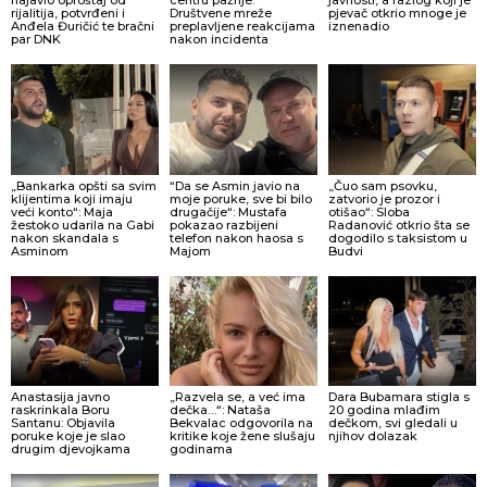
najavio oproštaj od
centru pažnje:
javnosti, a razlog koji je
rijalitija, potvrđeni i
Društvene mreže
pjevač otkrio mnoge je
Anđela Đuričić te bračni
preplavljene reakcijama
iznenadio
par DNK
nakon incidenta
„Bankarka opšti sa svim
“Da se Asmin javio na
„Čuo sam psovku,
klijentima koji imaju
moje poruke, sve bi bilo
zatvorio je prozor i
veći konto“: Maja
drugačije“: Mustafa
otišao“: Sloba
žestoko udarila na Gabi
pokazao razbijeni
Radanović otkrio šta se
nakon skandala s
telefon nakon haosa s
dogodilo s taksistom u
Asminom
Majom
Budvi
Anastasija javno
„Razvela se, a već ima
Dara Bubamara stigla s
raskrinkala Boru
dečka…“: Nataša
20 godina mlađim
Santanu: Objavila
Bekvalac odgovorila na
dečkom, svi gledali u
poruke koje je slao
kritike koje žene slušaju
njihov dolazak
drugim djevojkama
godinama