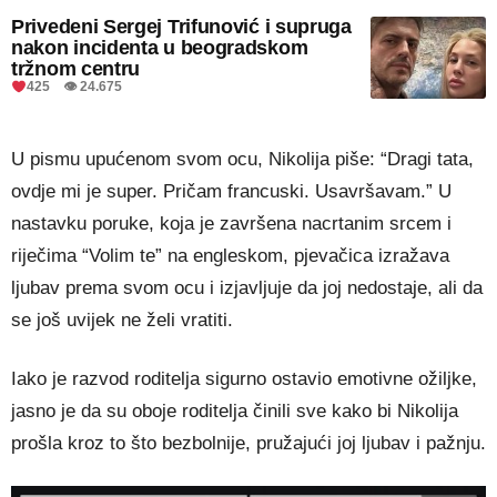
Privedeni Sergej Trifunović i supruga
nakon incidenta u beogradskom
tržnom centru
425 👁 24.675
U pismu upućenom svom ocu, Nikolija piše: “Dragi tata,
ovdje mi je super. Pričam francuski. Usavršavam.” U
nastavku poruke, koja je završena nacrtanim srcem i
riječima “Volim te” na engleskom, pjevačica izražava
ljubav prema svom ocu i izjavljuje da joj nedostaje, ali da
se još uvijek ne želi vratiti.
Iako je razvod roditelja sigurno ostavio emotivne ožiljke,
jasno je da su oboje roditelja činili sve kako bi Nikolija
prošla kroz to što bezbolnije, pružajući joj ljubav i pažnju.