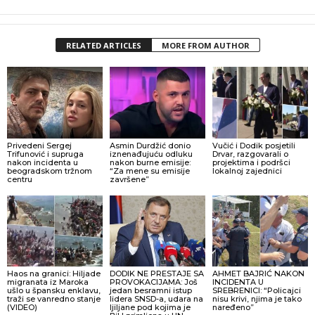
RELATED ARTICLES
MORE FROM AUTHOR
Privedeni Sergej
Asmin Durdžić donio
Vučić i Dodik posjetili
Trifunović i supruga
iznenađujuću odluku
Drvar, razgovarali o
nakon incidenta u
nakon burne emisije:
projektima i podršci
beogradskom tržnom
“Za mene su emisije
lokalnoj zajednici
centru
završene”
Haos na granici: Hiljade
DODIK NE PRESTAJE SA
AHMET BAJRIĆ NAKON
migranata iz Maroka
PROVOKACIJAMA: Još
INCIDENTA U
ušlo u špansku enklavu,
jedan besramni istup
SREBRENICI: “Policajci
traži se vanredno stanje
lidera SNSD-a, udara na
nisu krivi, njima je tako
(VIDEO)
ljiljane pod kojima je
naređeno”