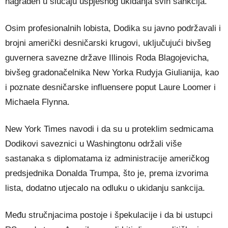
nagrađen u slučaju uspješnog ukidanja svih sankcija.
Osim profesionalnih lobista, Dodika su javno podržavali i
brojni američki desničarski krugovi, uključujući bivšeg
guvernera savezne države Illinois Roda Blagojevicha,
bivšeg gradonačelnika New Yorka Rudyja Giulianija, kao
i poznate desničarske influensere poput Laure Loomer i
Michaela Flynna.
New York Times navodi i da su u proteklim sedmicama
Dodikovi saveznici u Washingtonu održali više
sastanaka s diplomatama iz administracije američkog
predsjednika Donalda Trumpa, što je, prema izvorima
lista, dodatno utjecalo na odluku o ukidanju sankcija.
Među stručnjacima postoje i špekulacije i da bi ustupci