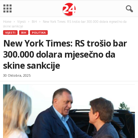
Home
Vijesti
BiH
New York Times: RS trošio bar 300.000 dolara mjesečno da
skine sankcije
VIJESTI
BIH
POLITIKA
New York Times: RS trošio bar
300.000 dolara mjesečno da
skine sankcije
30 Oktobra, 2025