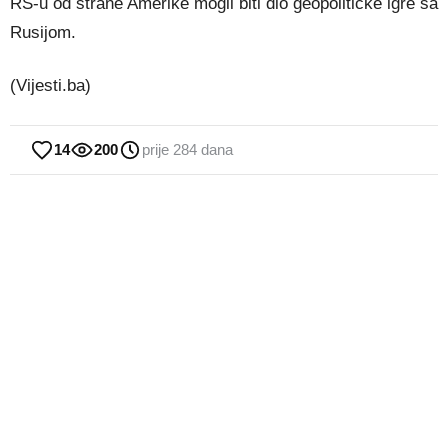
RS-u od strane Amerike mogli biti dio geopolitičke igre sa
Rusijom.
(Vijesti.ba)
14
200
prije 284 dana