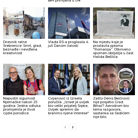
BiH primljena u UN
Dnevnik ratne
Vlada RS-a proglasila 4.
Na mjestu koje je
Srebrenice: Smrt, glad,
juli Danom žalosti
proslavila pjesma
beznađe i neviđena
“Romanija”: Otkriveno
kreativnost
spomen-obilježje u čast
Halida Bešlića
Napustili sigurnost
Cvijanović iz Izraela
Zašto Denis Bećirović
Njemačke nakon 25
poručila: „Izrael je uvijek
nije posjetio Grad
godina: Jedna odluka
bio veliki prijatelj Srpke,
Bihać? Aerodrom bio
promijenila je život
Uvijek spremni da
tema razgovora,
cijele porodice
branimo njene interese“
sastanka sa Sedićem
nije bilo