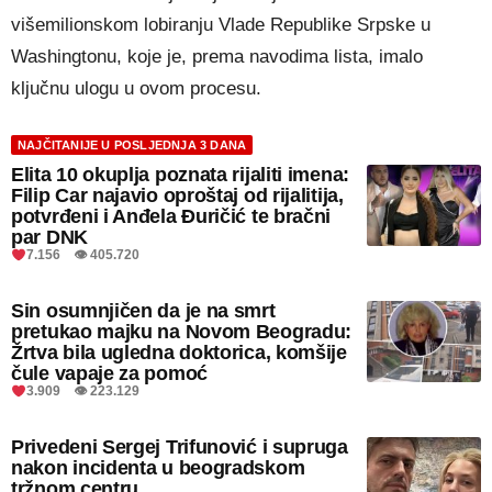
višemilionskom lobiranju Vlade Republike Srpske u
Washingtonu, koje je, prema navodima lista, imalo
ključnu ulogu u ovom procesu.
NAJČITANIJE U POSLJEDNJA 3 DANA
Elita 10 okuplja poznata rijaliti imena:
Filip Car najavio oproštaj od rijalitija,
potvrđeni i Anđela Đuričić te bračni
par DNK
7.156 👁 405.720
Sin osumnjičen da je na smrt
pretukao majku na Novom Beogradu:
Žrtva bila ugledna doktorica, komšije
čule vapaje za pomoć
3.909 👁 223.129
Privedeni Sergej Trifunović i supruga
nakon incidenta u beogradskom
tržnom centru