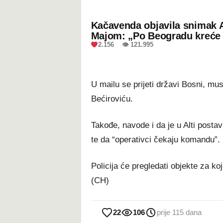
Kačavenda objavila snimak 
Majom: „Po Beogradu kreće 
2.156 👁 121.995
U mailu se prijeti državi Bosni, mus
Bećiroviću.
Takođe, navode i da je u Alti posta
te da “operativci čekaju komandu”.
Policija će pregledati objekte za koje
(CH)
22
106
prije 115 dana