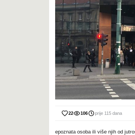
22
106
prije 115 dana
epoznata osoba ili više njih od jutr