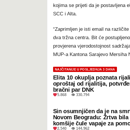
kojima se prijeti da je postavljena
SCC i Alta.
“Zaprimljen je isti email na različite
dva tržna centra. Bit će postupljeno
provjerena vjerodostojnost sadržaja 
MUP-a Kantona Sarajevo Mersiha N
NAJČITANIJE U POSLJEDNJA 3 DANA
Elita 10 okuplja poznata rijal
oproštaj od rijalitija, potvrđ
bračni par DNK
5.868 👁 330.794
Sin osumnjičen da je na smr
Novom Beogradu: Žrtva bila 
komšije čule vapaje za pom
2.540 👁 144.962