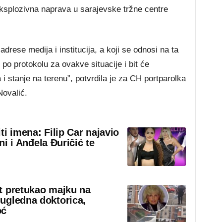
 eksplozivna naprava u sarajevske tržne centre
 adrese medija i institucija, a koji se odnosi na ta
 po protokolu za ovakve situacije i bit će
i stanje na terenu”, potvrdila je za CH portparolka
ovalić.
iti imena: Filip Car najavio
eni i Anđela Đuričić te
t pretukao majku na
ugledna doktorica,
oć