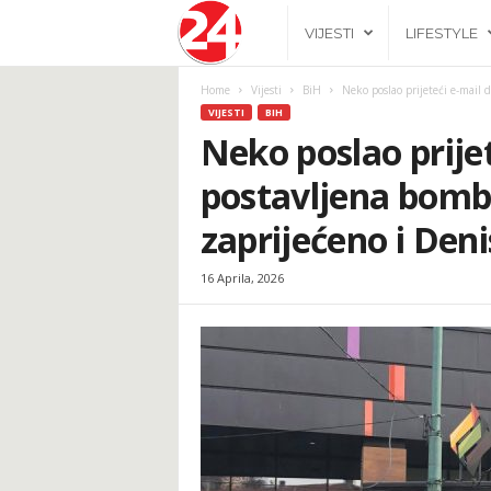
2
VIJESTI
LIFESTYLE
4
Home
Vijesti
BiH
Neko poslao prijeteći e-mail d
VIJESTI
BIH
h
Neko poslao prijet
postavljena bomba
.
zaprijećeno i Den
b
16 Aprila, 2026
a