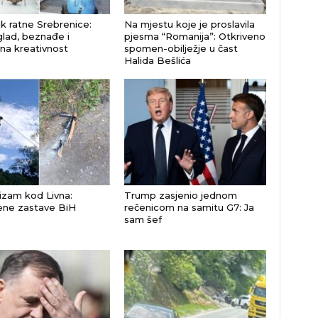
k ratne Srebrenice:
Na mjestu koje je proslavila
glad, beznađe i
pjesma “Romanija”: Otkriveno
na kreativnost
spomen-obilježje u čast
Halida Bešlića
izam kod Livna:
Trump zasjenio jednom
ene zastave BiH
rečenicom na samitu G7: Ja
sam šef