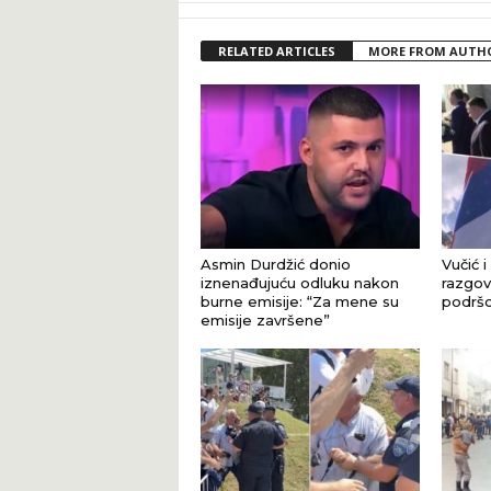
RELATED ARTICLES
MORE FROM AUTH
Asmin Durdžić donio
Vučić i
iznenađujuću odluku nakon
razgova
burne emisije: “Za mene su
podršci
emisije završene”