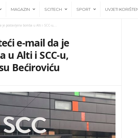
MAGAZIN
SCITECH
SPORT
UVJETI KORIŠTE
a je postavljena bomba u Alti i SCC-u,...
eći e-mail da je
 u Alti i SCC-u,
isu Bećiroviću