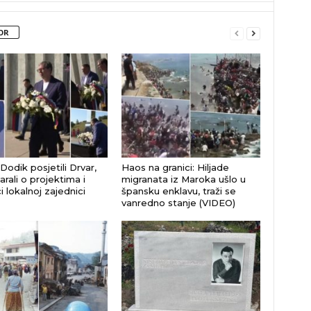
OR
 Dodik posjetili Drvar,
Haos na granici: Hiljade
rali o projektima i
migranata iz Maroka ušlo u
 lokalnoj zajednici
špansku enklavu, traži se
vanredno stanje (VIDEO)