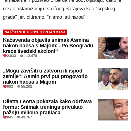
“amebama” i pozivao Srbe da ne dozvoljavaju, kako je
rekao, islamizaciju Istočnog Sarajeva kao “srpskog
grada” jer, citiramo, “nismo isti narod”.
NAJČITANIJE U POSLJEDNJA 3 DANA
Kačavenda objavila snimak Asmina
nakon haosa s Majom: „Po Beogradu
kreće švedski akcioni“
2.033 👁 112.478
„Mogu završiti u zatvoru ili ispod
zemlje“: Asmin prvi put progovorio
nakon haosa s Majom
983 👁 55.202
Diletta Leotta pokazala kako održava
formu: Snimak treninga privukao
pažnju miliona pratilaca
845 👁 49.767