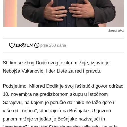
Screenshot
18
174
prije 269 dana
Stidim se zbog Dodikovog jezika mržnje, izjavio je
Nebojša Vukanović, lider Liste za red i pravdu.
Podsjetimo, Milorad Dodik je svoj fašistički govor održao
10. novembra na predizbornom skupu u Istočnom
Sarajevu, na kojem je poručio da “niko ne laže gore i
više od Turčina”, aludirajući na Bošnjake. U govoru
punom mržnje vrijeđao je Bošnjake nazivajući ih