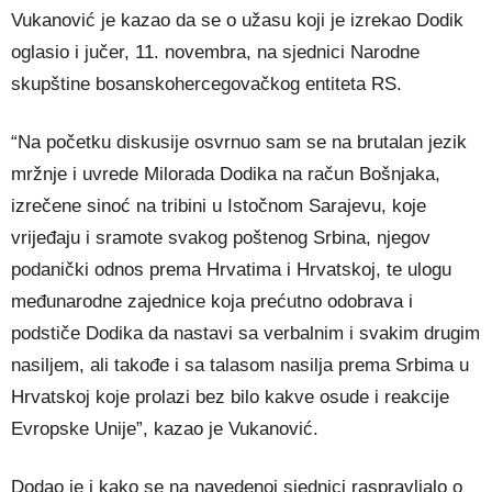
Vukanović je kazao da se o užasu koji je izrekao Dodik
oglasio i jučer, 11. novembra, na sjednici Narodne
skupštine bosanskohercegovačkog entiteta RS.
“Na početku diskusije osvrnuo sam se na brutalan jezik
mržnje i uvrede Milorada Dodika na račun Bošnjaka,
izrečene sinoć na tribini u Istočnom Sarajevu, koje
vrijeđaju i sramote svakog poštenog Srbina, njegov
podanički odnos prema Hrvatima i Hrvatskoj, te ulogu
međunarodne zajednice koja prećutno odobrava i
podstiče Dodika da nastavi sa verbalnim i svakim drugim
nasiljem, ali takođe i sa talasom nasilja prema Srbima u
Hrvatskoj koje prolazi bez bilo kakve osude i reakcije
Evropske Unije”, kazao je Vukanović.
Dodao je i kako se na navedenoj sjednici raspravljalo o