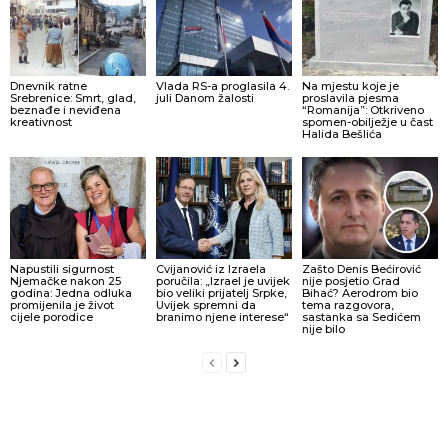
Dnevnik ratne
Vlada RS-a proglasila 4.
Na mjestu koje je
Srebrenice: Smrt, glad,
juli Danom žalosti
proslavila pjesma
beznađe i neviđena
“Romanija”: Otkriveno
kreativnost
spomen-obilježje u čast
Halida Bešlića
Napustili sigurnost
Cvijanović iz Izraela
Zašto Denis Bećirović
Njemačke nakon 25
poručila: „Izrael je uvijek
nije posjetio Grad
godina: Jedna odluka
bio veliki prijatelj Srpke,
Bihać? Aerodrom bio
promijenila je život
Uvijek spremni da
tema razgovora,
cijele porodice
branimo njene interese“
sastanka sa Sedićem
nije bilo