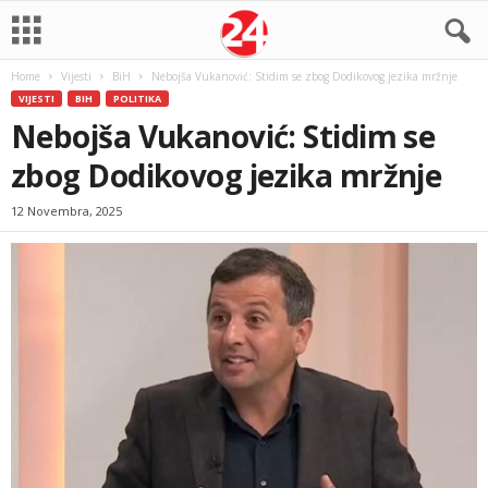
Home
Vijesti
BiH
Nebojša Vukanović: Stidim se zbog Dodikovog jezika mržnje
VIJESTI
BIH
POLITIKA
Nebojša Vukanović: Stidim se
zbog Dodikovog jezika mržnje
12 Novembra, 2025