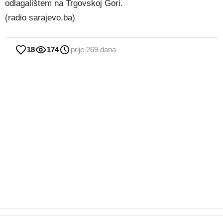
odlagalištem na Trgovskoj Gori.
(radio sarajevo.ba)
18
174
prije 269 dana