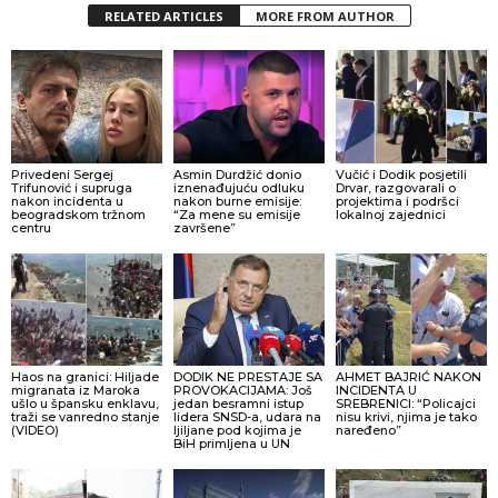
RELATED ARTICLES
MORE FROM AUTHOR
Privedeni Sergej
Asmin Durdžić donio
Vučić i Dodik posjetili
Trifunović i supruga
iznenađujuću odluku
Drvar, razgovarali o
nakon incidenta u
nakon burne emisije:
projektima i podršci
beogradskom tržnom
“Za mene su emisije
lokalnoj zajednici
centru
završene”
Haos na granici: Hiljade
DODIK NE PRESTAJE SA
AHMET BAJRIĆ NAKON
migranata iz Maroka
PROVOKACIJAMA: Još
INCIDENTA U
ušlo u špansku enklavu,
jedan besramni istup
SREBRENICI: “Policajci
traži se vanredno stanje
lidera SNSD-a, udara na
nisu krivi, njima je tako
(VIDEO)
ljiljane pod kojima je
naređeno”
BiH primljena u UN