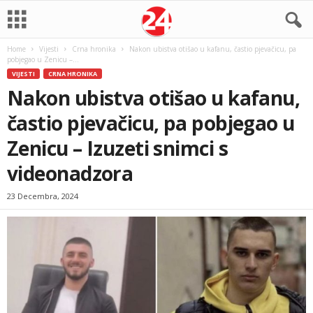
Home
Vijesti
Crna hronika
Nakon ubistva otišao u kafanu, častio pjevačicu, pa
pobjegao u Zenicu –...
VIJESTI
CRNA HRONIKA
Nakon ubistva otišao u kafanu,
častio pjevačicu, pa pobjegao u
Zenicu – Izuzeti snimci s
videonadzora
23 Decembra, 2024