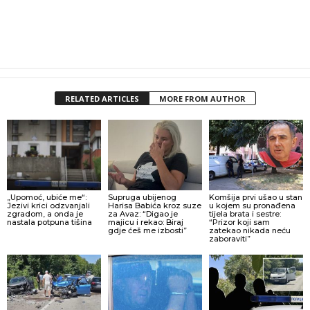
RELATED ARTICLES
MORE FROM AUTHOR
„Upomoć, ubiće me“:
Supruga ubijenog
Komšija prvi ušao u stan
Jezivi krici odzvanjali
Harisa Babića kroz suze
u kojem su pronađena
zgradom, a onda je
za Avaz: “Digao je
tijela brata i sestre:
nastala potpuna tišina
majicu i rekao: Biraj
“Prizor koji sam
gdje ćeš me izbosti”
zatekao nikada neću
zaboraviti”