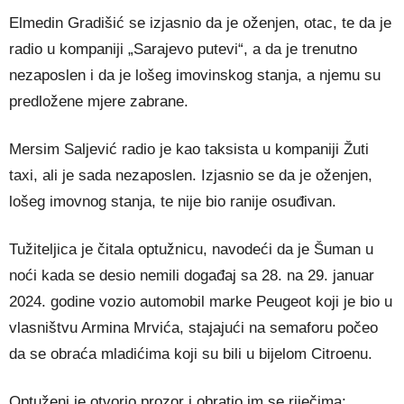
Elmedin Gradišić se izjasnio da je oženjen, otac, te da je
radio u kompaniji „Sarajevo putevi“, a da je trenutno
nezaposlen i da je lošeg imovinskog stanja, a njemu su
predložene mjere zabrane.
Mersim Saljević radio je kao taksista u kompaniji Žuti
taxi, ali je sada nezaposlen. Izjasnio se da je oženjen,
lošeg imovnog stanja, te nije bio ranije osuđivan.
Tužiteljica je čitala optužnicu, navodeći da je Šuman u
noći kada se desio nemili događaj sa 28. na 29. januar
2024. godine vozio automobil marke Peugeot koji je bio u
vlasništvu Armina Mrvića, stajajući na semaforu počeo
da se obraća mladićima koji su bili u bijelom Citroenu.
Optuženi je otvorio prozor i obratio im se riječima: