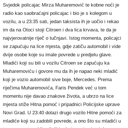
Svjedok policajac Mirza Muharemović te kobne noći je
radio kao saobraćajni policajac i bio je s kolegom u
vozilu, a u 23:35 sati, jedan taksista ih je uočio i rekao
im da na Otoci stoji Citroen i dva lica krvava, te da je
najvjerovatnije riječ o tučnjavi. Istog momenta, policajci
se zapućuju na lice mjesta, gdje zatiču automobil i vide
dvije osobe koje su imale povrede u predjelu glave.
Mladići koji su bili u vozilu Citroen se zapućuju ka
Muharemoviću i govore mu da ih je napao neki mladić
koji je vozio automobil sive boje, Mercedes. Prema
riječima Muharemovića, Faris Pendek već u tom
momentu nije davao znakove života, a ubrzo na lice
mjesta stiže Hitna pomoć i pripadnici Policijske uprave
Novi Grad. U 23:40 dolazi drugo vozilo Hitne pomoći za
mladiće koji su zadobili povrede, a ono što su mladići u