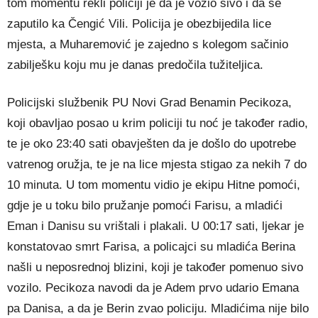
tom momentu rekli policiji je da je vozio sivo i da se
zaputilo ka Čengić Vili. Policija je obezbijedila lice
mjesta, a Muharemović je zajedno s kolegom sačinio
zabilješku koju mu je danas predočila tužiteljica.
Policijski službenik PU Novi Grad Benamin Pecikoza,
koji obavljao posao u krim policiji tu noć je također radio,
te je oko 23:40 sati obavješten da je došlo do upotrebe
vatrenog oružja, te je na lice mjesta stigao za nekih 7 do
10 minuta. U tom momentu vidio je ekipu Hitne pomoći,
gdje je u toku bilo pružanje pomoći Farisu, a mladići
Eman i Danisu su vrištali i plakali. U 00:17 sati, ljekar je
konstatovao smrt Farisa, a policajci su mladića Berina
našli u neposrednoj blizini, koji je također pomenuo sivo
vozilo. Pecikoza navodi da je Adem prvo udario Emana
pa Danisa, a da je Berin zvao policiju. Mladićima nije bilo