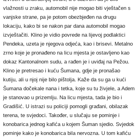
vlažnosti u zraku, automobil nije mogao biti vještačen s
vanjske strane, pa je potom obezbjeđen na drugu
lokaciju, kako bi se nakon par dana automobil mogao
izvještačiti. Klino je vidio povrede na lijevoj podlaktici
Pendeka, uzeta je njegova odjeća, kao i brisevi. Metalno
zrno koje je pronađeno na licu mjesta je ostavljeno kao
dokaz Kantonalnom sudu, a rađen je i uviđaj na Pežou.
Klino je pretresao i kuću Šumana, gdje je pronašao
kutiju, ali u njoj nije bilo pištolja. Kaže da su ga u kući
Šumana dočekale nana i tetka, koje su tu živjele, a Adem
je stanovao u prizemlju. Na licu mjesta, tada je bio i
Gradišić. U istrazi su policiji pomogli građani, obilazak
terena, te svjedoci. Također, u slučaju se pominje i
konobarica jednog kafića u kojem Šuman sjedio. Svjedok
pominje kako je konobarica bila nervozna. U tom kafiću