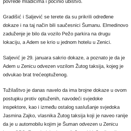
povrede mladićima i počinio ubistvo.
Gradišić i Saljević se terete da su prikrili određene
dokaze i na taj način bili saučesnici Šumanu. Elmedinovo
zaduženje je bilo da vozilo Pežo parkira na drugu
lokaciju, a Adem se krio u jednom hotelu u Zenici.
Saljević je 29. januara sakrio dokaze, a poznato je da je
Adem u Zenicu odvezen vozilom Žutog taksija, kojeg je
odvukao brat trećeoptuženog.
Tužilaštvo je danas navelo da ima brojne dokaze u ovom
postupku protiv optuženih, navodeći svjedoke
inspektore, kao i između ostalog saslušanje svjedoka
Jasmina Zajko, vlasnika Žutog taksija koji je naveo ranije
da je u automobilu kojim je Šuman odvezen u Zenicu