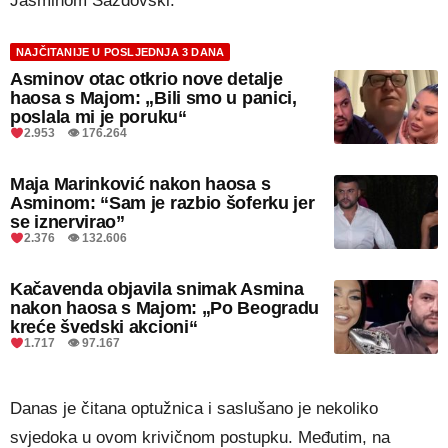
Jasminom Sazdovski.
NAJČITANIJE U POSLJEDNJA 3 DANA
Asminov otac otkrio nove detalje
haosa s Majom: „Bili smo u panici,
poslala mi je poruku“
2.953 👁 176.264
Maja Marinković nakon haosa s
Asminom: “Sam je razbio šoferku jer
se iznervirao”
2.376 👁 132.606
Kačavenda objavila snimak Asmina
nakon haosa s Majom: „Po Beogradu
kreće švedski akcioni“
1.717 👁 97.167
Danas je čitana optužnica i saslušano je nekoliko
svjedoka u ovom krivičnom postupku. Međutim, na