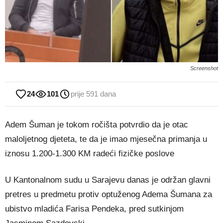
Screenshot
24
101
prije 591 dana
Adem Šuman je tokom ročišta potvrdio da je otac
maloljetnog djeteta, te da je imao mjesečna primanja u
iznosu 1.200-1.300 KM radeći fizičke poslove
U Kantonalnom sudu u Sarajevu danas je održan glavni
pretres u predmetu protiv optuženog Adema Šumana za
ubistvo mladića Farisa Pendeka, pred sutkinjom