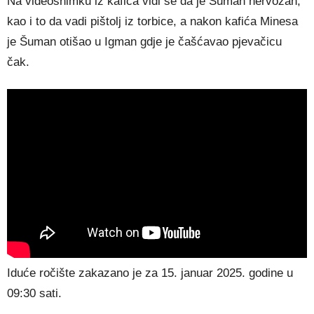
Na videosnimku iz kafića vidi se da je Šuman nervozan,
kao i to da vadi pištolj iz torbice, a nakon kafića Minesa
je Šuman otišao u Igman gdje je čašćavao pjevačicu
čak.
Iduće ročište zakazano je za 15. januar 2025. godine u
09:30 sati.