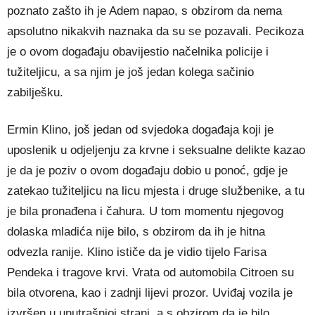
poznato zašto ih je Adem napao, s obzirom da nema
apsolutno nikakvih naznaka da su se pozavali. Pecikoza
je o ovom događaju obavijestio načelnika policije i
tužiteljicu, a sa njim je još jedan kolega sačinio
zabilješku.
Ermin Klino, još jedan od svjedoka događaja koji je
uposlenik u odjeljenju za krvne i seksualne delikte kazao
je da je poziv o ovom događaju dobio u ponoć, gdje je
zatekao tužiteljicu na licu mjesta i druge službenike, a tu
je bila pronađena i čahura. U tom momentu njegovog
dolaska mladića nije bilo, s obzirom da ih je hitna
odvezla ranije. Klino ističe da je vidio tijelo Farisa
Pendeka i tragove krvi. Vrata od automobila Citroen su
bila otvorena, kao i zadnji lijevi prozor. Uviđaj vozila je
izvršen u unutrašnjoj strani, a s obzirom da je bilo