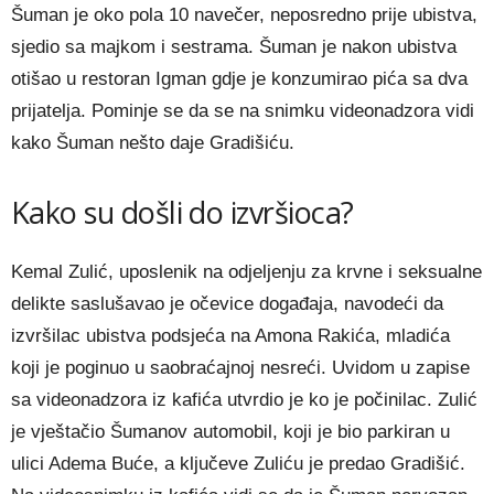
Šuman je oko pola 10 navečer, neposredno prije ubistva,
sjedio sa majkom i sestrama. Šuman je nakon ubistva
otišao u restoran Igman gdje je konzumirao pića sa dva
prijatelja. Pominje se da se na snimku videonadzora vidi
kako Šuman nešto daje Gradišiću.
Kako su došli do izvršioca?
Kemal Zulić, uposlenik na odjeljenju za krvne i seksualne
delikte saslušavao je očevice događaja, navodeći da
izvršilac ubistva podsjeća na Amona Rakića, mladića
koji je poginuo u saobraćajnoj nesreći. Uvidom u zapise
sa videonadzora iz kafića utvrdio je ko je počinilac. Zulić
je vještačio Šumanov automobil, koji je bio parkiran u
ulici Adema Buće, a ključeve Zuliću je predao Gradišić.