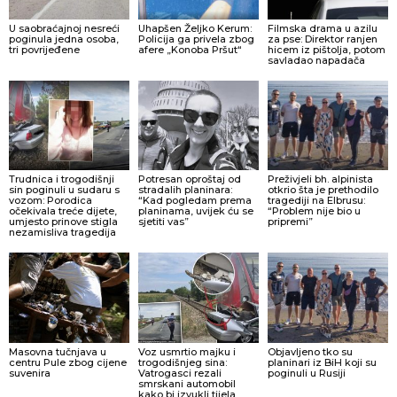
U saobraćajnoj nesreći
Uhapšen Željko Kerum:
Filmska drama u azilu
poginula jedna osoba,
Policija ga privela zbog
za pse: Direktor ranjen
tri povrijeđene
afere „Konoba Pršut“
hicem iz pištolja, potom
savladao napadača
Trudnica i trogodišnji
Potresan oproštaj od
Preživjeli bh. alpinista
sin poginuli u sudaru s
stradalih planinara:
otkrio šta je prethodilo
vozom: Porodica
“Kad pogledam prema
tragediji na Elbrusu:
očekivala treće dijete,
planinama, uvijek ću se
“Problem nije bio u
umjesto prinove stigla
sjetiti vas”
pripremi”
nezamisliva tragedija
Masovna tučnjava u
Voz usmrtio majku i
Objavljeno tko su
centru Pule zbog cijene
trogodišnjeg sina:
planinari iz BiH koji su
suvenira
Vatrogasci rezali
poginuli u Rusiji
smrskani automobil
kako bi izvukli tijela