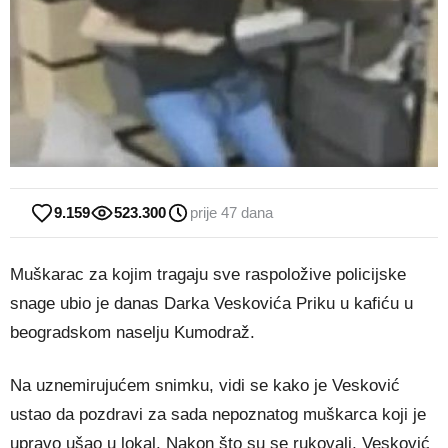
9.159
523.300
prije 47 dana
Muškarac za kojim tragaju sve raspoložive policijske
snage ubio je danas Darka Veskovića Priku u kafiću u
beogradskom naselju Kumodraž.
Na uznemirujućem snimku, vidi se kako je Vesković
ustao da pozdravi za sada nepoznatog muškarca koji je
upravo ušao u lokal. Nakon što su se rukovali, Vesković