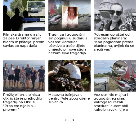
Filmska drama u azilu
Trudnica i trogodišnji
Potresan oproštaj od
za pse: Direktor ranjen
sin poginuli u sudaru s
stradalih planinara:
hicem iz pištolja, potom
vozom: Porodica
“Kad pogledam prema
savladao napadača
očekivala treće dijete,
planinama, uvijek ću se
umjesto prinove stigla
sjetiti vas”
nezamisliva tragedija
Preživjeli bh. alpinista
Masovna tučnjava u
Voz usmrtio majku i
otkrio šta je prethodilo
centru Pule zbog cijene
trogodišnjeg sina:
tragediji na Elbrusu:
suvenira
Vatrogasci rezali
“Problem nije bio u
smrskani automobil
pripremi”
kako bi izvukli tijela