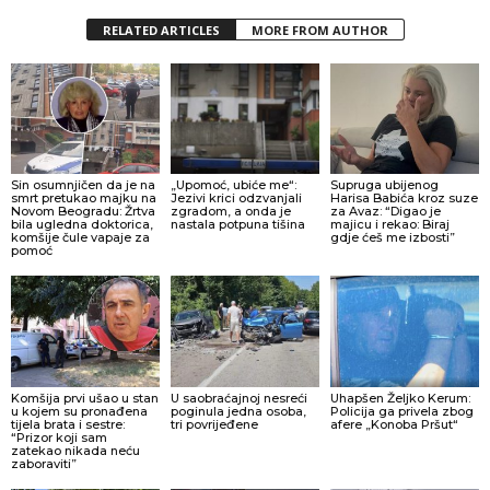
RELATED ARTICLES
MORE FROM AUTHOR
Sin osumnjičen da je na
„Upomoć, ubiće me“:
Supruga ubijenog
smrt pretukao majku na
Jezivi krici odzvanjali
Harisa Babića kroz suze
Novom Beogradu: Žrtva
zgradom, a onda je
za Avaz: “Digao je
bila ugledna doktorica,
nastala potpuna tišina
majicu i rekao: Biraj
komšije čule vapaje za
gdje ćeš me izbosti”
pomoć
Komšija prvi ušao u stan
U saobraćajnoj nesreći
Uhapšen Željko Kerum:
u kojem su pronađena
poginula jedna osoba,
Policija ga privela zbog
tijela brata i sestre:
tri povrijeđene
afere „Konoba Pršut“
“Prizor koji sam
zatekao nikada neću
zaboraviti”