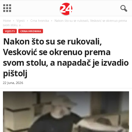
Home
Vijesti
Crna hronika
Nakon što su se rukovali, Vesković se okrenuo prema
svom stolu, a...
VIJESTI
CRNA HRONIKA
Nakon što su se rukovali,
Vesković se okrenuo prema
svom stolu, a napadač je izvadio
pištolj
22 Juna, 2026