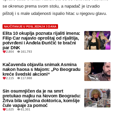
se okrenuo prema svom stolu, a napadač je izvadio
pištolj i s male udaljenosti ispalio hitac u njegovu glavu.
NAJČITANIJE U POSLJEDNJA 3 DANA
Elita 10 okuplja poznata rijaliti imena:
Filip Car najavio oproštaj od rijalitija,
potvrđeni i Anđela Đuričić te bračni
par DNK
2.804 👁 161.793
Kačavenda objavila snimak Asmina
nakon haosa s Majom: „Po Beogradu
kreće švedski akcioni“
2.115 👁 117.988
Sin osumnjičen da je na smrt
pretukao majku na Novom Beogradu:
Žrtva bila ugledna doktorica, komšije
čule vapaje za pomoć
1.025 👁 61.301