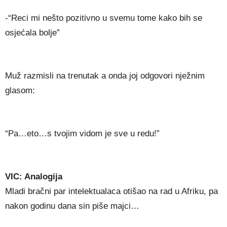
-“Reci mi nešto pozitivno u svemu tome kako bih se
osjećala bolje”
Muž razmisli na trenutak a onda joj odgovori nježnim
glasom:
“Pa…eto…s tvojim vidom je sve u redu!”
VIC: Analogija
Mladi bračni par intelektualaca otišao na rad u Afriku, pa
nakon godinu dana sin piše majci…