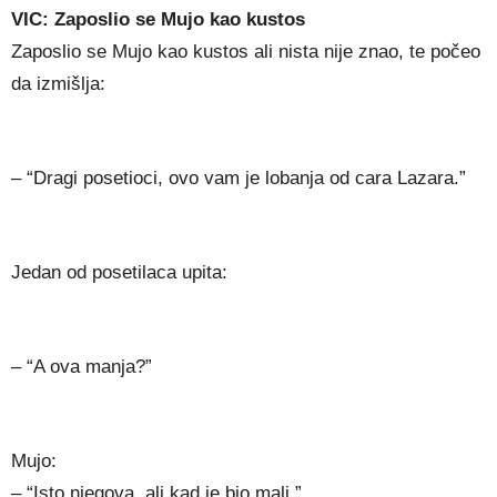
VIC: Zaposlio se Mujo kao kustos
Zaposlio se Mujo kao kustos ali nista nije znao, te počeo
da izmišlja:
– “Dragi posetioci, ovo vam je lobanja od cara Lazara.”
Jedan od posetilaca upita:
– “A ova manja?”
Mujo:
– “Isto njegova, ali kad je bio mali.”