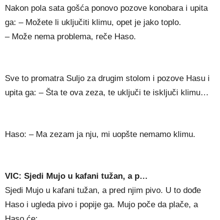
Nakon pola sata gošća ponovo pozove konobara i upita
ga: – Možete li uključiti klimu, opet je jako toplo.
– Može nema problema, reče Haso.
Sve to promatra Suljo za drugim stolom i pozove Hasu i
upita ga: – Šta te ova zeza, te uključi te isključi klimu…
Haso: – Ma zezam ja nju, mi uopšte nemamo klimu.
VIC: Sjedi Mujo u kafani tužan, a p…
Sjedi Mujo u kafani tužan, a pred njim pivo. U to dođe
Haso i ugleda pivo i popije ga. Mujo poče da plače, a
Haso će: