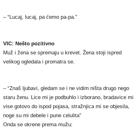
– “Lucaj, lucaj, pa ćemo pa-pa.”
VIC: Nešto pozitivno
Muž i žena se spremaju u krevet. Žena stoji ispred
velikog ogledala i promatra se.
– “Znaš ljubavi, gledam se i ne vidim ništa drugo nego
staru ženu. Lice mi je podbuhlo i izborano, bradavice mi
vise gotovo do ispod pojasa, stražnjica mi se objesila,
noge su mi debele i pune celulita”
Onda se okrene prema mužu: