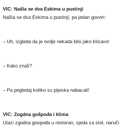
VIC: Našla se dva Eskima u pustinji
Našla se dva Eskima u pustinji, pa jedan govori:
– Uh, izgleda da je ovdje nekada bilo jako klizavo!
– Kako znaš?
– Pa pogledaj koliko su pijeska nabacali!
VIC: Zogdna gošpođa i klima
Ulazi zgodna gospođa u restoran, sjeda za stol, naruči