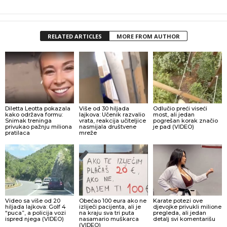
RELATED ARTICLES
MORE FROM AUTHOR
Diletta Leotta pokazala
Više od 30 hiljada
Odlučio preći viseći
kako održava formu:
lajkova: Učenik razvalio
most, ali jedan
Snimak treninga
vrata, reakcija učiteljice
pogrešan korak značio
privukao pažnju miliona
nasmijala društvene
je pad (VIDEO)
pratilaca
mreže
Video sa više od 20
Obećao 100 eura ako ne
Karate potezi ove
hiljada lajkova: Golf 4
izliječi pacijenta, ali je
djevojke privukli milione
“puca”, a policija vozi
na kraju sva tri puta
pregleda, ali jedan
ispred njega (VIDEO)
nasamario muškarca
detalj svi komentarišu
(VIDEO)