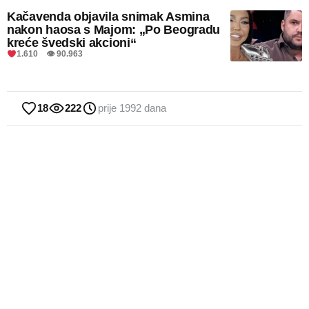
Kačavenda objavila snimak Asmina
nakon haosa s Majom: „Po Beogradu
kreće švedski akcioni“
1.610 👁 90.963
18
222
prije 1992 dana