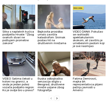
Slika s naplatnih kućica
Bajkovita prosidba
VIDEO DANA: Pokušao
podijelila Hrvate: “Zbog
umalo završila
se rashladiti
ovakvih stvari ne
katastrofom: Snimak
spektakularnim
poštujem prometne
postao hit na
skokom, ali završilo je
zakone”
društvenim mrežama
urnebesnim padom koji
je sve nasmijao
VIDEO: Satima čekali u
Ruska odbojkaška
Fatima Demirović,
koloni na granici, a
senzacija stigla u
majka bh.
onda je jedan potez
Beograd, društvene
reprezentativca plijeni
vozača podijelio region:
mreže usijane zbog
pažnju javnosti u
Ko je ovdje bio u pravu?
fotografija
Americi