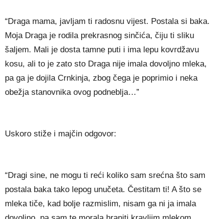
“Draga mama, javljam ti radosnu vijest. Postala si baka.
Moja Draga je rodila prekrasnog sinčića, čiju ti sliku
šaljem. Mali je dosta tamne puti i ima lepu kovrdžavu
kosu, ali to je zato sto Draga nije imala dovoljno mleka,
pa ga je dojila Crnkinja, zbog čega je poprimio i neka
obežja stanovnika ovog podneblja…”
Uskoro stiže i majčin odgovor:
“Dragi sine, ne mogu ti reći koliko sam srećna što sam
postala baka tako lepog unučeta. Čestitam ti! A što se
mleka tiče, kad bolje razmislim, nisam ga ni ja imala
dovoljno, pa sam te morala hraniti kravljim mlekom