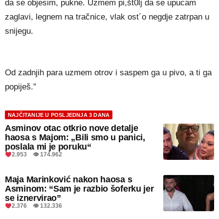
da se objesim, pukne. Uzmem pi,št0lj da se upucam
zaglavi, legnem na tračnice, vlak ost´o negdje zatrpan u
snijegu.
Od zadnjih para uzmem otrov i saspem ga u pivo, a ti ga
popiješ.”
NAJČITANIJE U POSLJEDNJA 3 DANA
Asminov otac otkrio nove detalje
haosa s Majom: „Bili smo u panici,
poslala mi je poruku“
2.953 👁 174.962
Maja Marinković nakon haosa s
Asminom: “Sam je razbio šoferku jer
se iznervirao”
2.376 👁 132.336