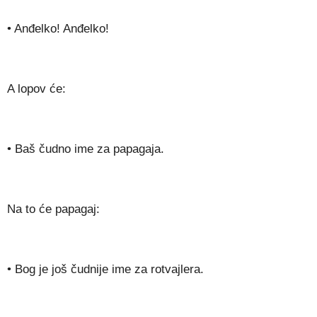
• Anđelko! Anđelko!
A lopov će:
• Baš čudno ime za papagaja.
Na to će papagaj:
• Bog je još čudnije ime za rotvajlera.