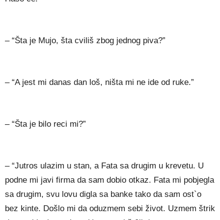
– “Šta je Mujo, šta cviliš zbog jednog piva?”
– “A jest mi danas dan loš, ništa mi ne ide od ruke.”
– “Šta je bilo reci mi?”
– “Jutros ulazim u stan, a Fata sa drugim u krevetu. U
podne mi javi firma da sam dobio otkaz. Fata mi pobjegla
sa drugim, svu lovu digla sa banke tako da sam ost`o
bez kinte. Došlo mi da oduzmem sebi život. Uzmem štrik