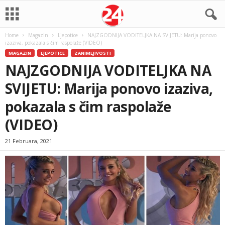
Home
Magazin
Ljepotice
NAJZGODNIJA VODITELJKA NA SVIJETU: Marija ponovo
izaziva, pokazala s čim raspolaže (VIDEO)
MAGAZIN
LJEPOTICE
ZANIMLJIVOSTI
NAJZGODNIJA VODITELJKA NA
SVIJETU: Marija ponovo izaziva,
pokazala s čim raspolaže
(VIDEO)
21 Februara, 2021