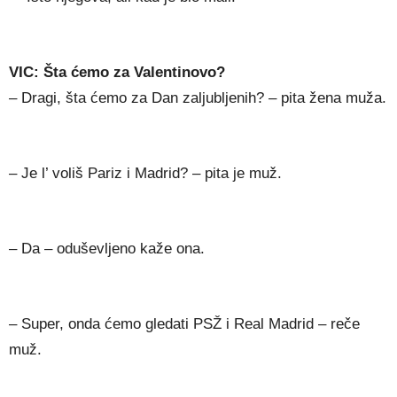
VIC: Šta ćemo za Valentinovo?
– Dragi, šta ćemo za Dan zaljubljenih? – pita žena muža.
– Je l’ voliš Pariz i Madrid? – pita je muž.
– Da – oduševljeno kaže ona.
– Super, onda ćemo gledati PSŽ i Real Madrid – reče
muž.