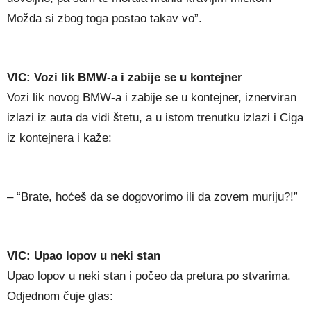
Možda si zbog toga postao takav vo”.
VIC: Vozi lik BMW-a i zabije se u kontejner
Vozi lik novog BMW-a i zabije se u kontejner, iznerviran
izlazi iz auta da vidi štetu, a u istom trenutku izlazi i Ciga
iz kontejnera i kaže:
– “Brate, hoćeš da se dogovorimo ili da zovem muriju?!”
VIC: Upao lopov u neki stan
Upao lopov u neki stan i počeo da pretura po stvarima.
Odjednom čuje glas: