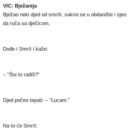
VIC: Bježanija
Bježao neki djed od smr/ti, sakrio se u obdanište i sjeo
da ruča sa dječicom.
Dođe i Smr/t i kaže:
– “Šta to radiš?”
Djed počeo tepati: – “Lucam.”
Na to će Smr/t: