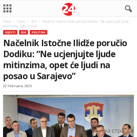
Home
Vijesti
BiH
Načelnik Istočne Ilidže poručio Dodiku: “Ne ucjenjujte ljude
mitinzima, opet će ljudi...
VIJESTI
BIH
POLITIKA
Načelnik Istočne Ilidže poručio
Dodiku: “Ne ucjenjujte ljude
mitinzima, opet će ljudi na
posao u Sarajevo”
22 Februara, 2025