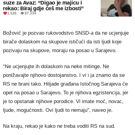
suze za Avaz: “Digao je majicu i
rekao: Biraj gdje ćeš me izbosti”
1.526 👁 87.334
Božović je pozvao rukovodstvo SNSD-a da ne ucjenjuje
birače dolaskom na skupove ističući da isti ljudi koje
pozivaju na skupove, moraju na posao u Sarajevo.
“Ne ucjenjujte ih dolaskom na neke mitinge. Ne
ponižavajte njihovo dostojanstvo. I vi i ja znamo da se
RS ne brani tako. Hiljade građana Istočnog Sarajeva će
opet na posao u Sarajevo. To je njihova egzistencija, jer
je to opstanak njihove porodice. Vi imate moć, novac,
ljude, mogućnosti. Ovi ljudi to nemaju”, naveo je.
Na kraju, rekao je kako ne treba voditi RS na sud.