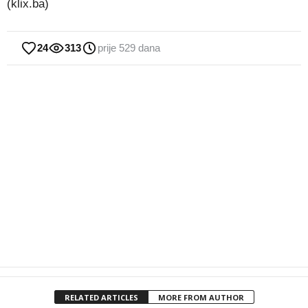
(klix.ba)
24
313
prije 529 dana
RELATED ARTICLES
MORE FROM AUTHOR