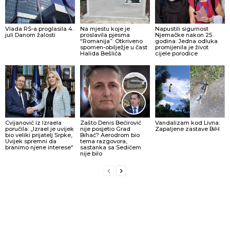
Vlada RS-a proglasila 4.
Na mjestu koje je
Napustili sigurnost
juli Danom žalosti
proslavila pjesma
Njemačke nakon 25
“Romanija”: Otkriveno
godina: Jedna odluka
spomen-obilježje u čast
promijenila je život
Halida Bešlića
cijele porodice
Cvijanović iz Izraela
Zašto Denis Bećirović
Vandalizam kod Livna:
poručila: „Izrael je uvijek
nije posjetio Grad
Zapaljene zastave BiH
bio veliki prijatelj Srpke,
Bihać? Aerodrom bio
Uvijek spremni da
tema razgovora,
branimo njene interese“
sastanka sa Sedićem
nije bilo