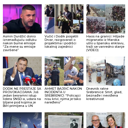
Asmin Durdžić donio
Vučić i Dodik posjetili
Haos na granici: Hiljade
iznenađujuću odluku
Drvar, razgovarali o
migranata iz Maroka
nakon burne emisije:
projektima i podršci
ušlo u špansku enklavu,
“Za mene su emisije
lokalnoj zajednici
traži se vanredno stanje
završene”
(VIDEO)
DODIK NE PRESTAJE SA
AHMET BAJRIĆ NAKON
Dnevnik ratne
PROVOKACIJAMA: Još
INCIDENTA U
Srebrenice: Smrt, glad,
jedan besramni istup
SREBRENICI: “Policajci
beznađe i neviđena
lidera SNSD-a, udara na
nisu krivi, njima je tako
kreativnost
ljiljane pod kojima je
naređeno”
BiH primljena u UN