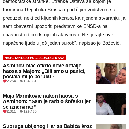
demokratske stranke, Stranke Ustava sa kojom je
formirana Republika Srpska i pod čijim vodstvom su
preduzeti neki od ključnih koraka ka njenom stvaranju, ja
sam obavezni upozoriti predstavnike SNSD-a na
opasnost od predstojećih aktivnosti. Ne tjerajte ove
napaćene ljude u još jedan sukob”, napisao je Božović.
NAJČITANIJE U POSLJEDNJA 3 DANA
Asminov otac otkrio nove detalje
haosa s Majom: „Bili smo u panici,
poslala mi je poruku“
2.754 👁 164.851
Maja Marinković nakon haosa s
Asminom: “Sam je razbio šoferku jer
se iznervirao”
2.311 👁 129.435
Supruga ubijenog Harisa Babića kroz