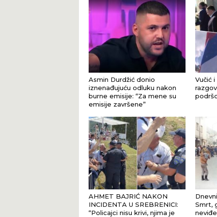
Asmin Durdžić donio
Vučić i
iznenađujuću odluku nakon
razgova
burne emisije: “Za mene su
podršci
emisije završene”
AHMET BAJRIĆ NAKON
Dnevni
INCIDENTA U SREBRENICI:
Smrt, 
“Policajci nisu krivi, njima je
neviđe