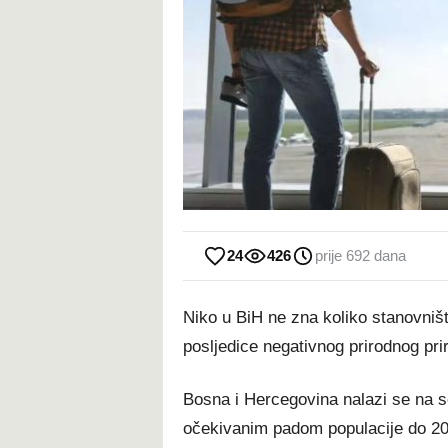
24
426
prije 692 dana
Niko u BiH ne zna koliko stanovniš
posljedice negativnog prirodnog prir
Bosna i Hercegovina nalazi se na s
očekivanim padom populacije do 2050