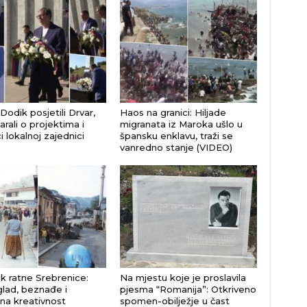
 Dodik posjetili Drvar,
Haos na granici: Hiljade
rali o projektima i
migranata iz Maroka ušlo u
 lokalnoj zajednici
špansku enklavu, traži se
vanredno stanje (VIDEO)
k ratne Srebrenice:
Na mjestu koje je proslavila
glad, beznađe i
pjesma “Romanija”: Otkriveno
na kreativnost
spomen-obilježje u čast