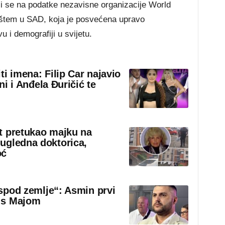
ći se na podatke nezavisne organizacije World
štem u SAD, koja je posvećena upravo
u i demografiji u svijetu.
iti imena: Filip Car najavio
eni i Anđela Đuričić te
t pretukao majku na
ugledna doktorica,
oć
 ispod zemlje“: Asmin prvi
 s Majom