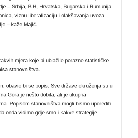
dje – Srbija, BiH, Hrvatska, Bugarska i Rumunija.
ica, viznu liberalizaciju i olakšavanja uvoza
je – kaže Majić.
akvih mjera koje bi ublažile porazne statističke
isa stanovništva.
blem, obavio bi se popis. Sve države okruženja su u
a Gora je nešto dobila, ali je ukupna
ama. Popisom stanovništva mogli bismo uporediti
da onda vidimo gdje smo i kakve strategije