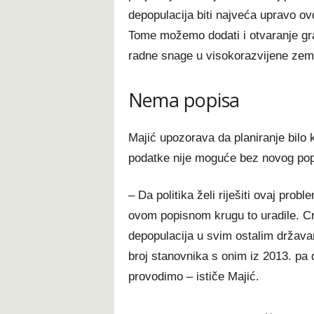
depopulacija biti najveća upravo ov
Tome možemo dodati i otvaranje gran
radne snage u visokorazvijene zeml
Nema popisa
Majić upozorava da planiranje bilo k
podatke nije moguće bez novog pop
– Da politika želi riješiti ovaj pro
ovom popisnom krugu to uradile. Crn
depopulacija u svim ostalim držav
broj stanovnika s onim iz 2013. pa 
provodimo – ističe Majić.