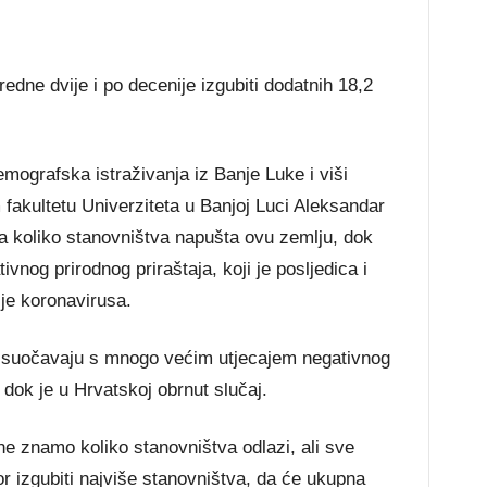
dne dvije i po decenije izgubiti dodatnih 18,2
mografska istraživanja iz Banje Luke i viši
fakultetu Univerziteta u Banjoj Luci Aleksandar
a koliko stanovništva napušta ovu zemlju, dok
vnog prirodnog priraštaja, koji je posljedica i
e koronavirusa.
a suočavaju s mnogo većim utjecajem negativnog
 dok je u Hrvatskoj obrnut slučaj.
ne znamo koliko stanovništva odlazi, ali sve
or izgubiti najviše stanovništva, da će ukupna