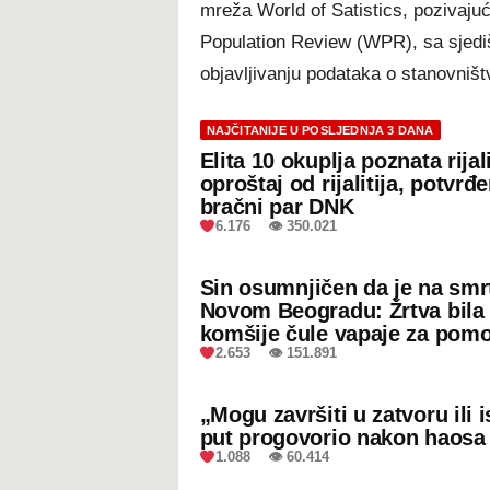
mreža World of Satistics, pozivaju
Population Review (WPR), sa sjedi
objavljivanju podataka o stanovništv
NAJČITANIJE U POSLJEDNJA 3 DANA
Elita 10 okuplja poznata rijal
oproštaj od rijalitija, potvrđ
bračni par DNK
6.176 👁 350.021
Sin osumnjičen da je na smr
Novom Beogradu: Žrtva bila 
komšije čule vapaje za pom
2.653 👁 151.891
„Mogu završiti u zatvoru ili
put progovorio nakon haosa
1.088 👁 60.414