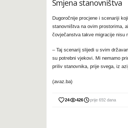
Smjena stanovništva
Dugoročnije procjene i scenariji ko
stanovništva na ovim prostorima, ali
čovječanstva takve migracije nisu 
– Taj scenarij slijedi u svim držav
su potrebni vjekovi. Mi nemamo prir
priliv stanovnika, prije svega, iz a
(avaz.ba)
24
426
prije 692 dana