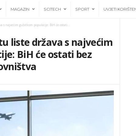
MAGAZIN
SCITECH
SPORT
UVJETI KORIŠTE
 s najvećim gubitkom populacije: BiH će ostati...
 liste država s najvećim
je: BiH će ostati bez
ovništva