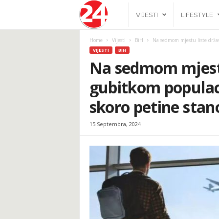
2
VIJESTI
LIFESTYLE
4
Home
Vijesti
BiH
Na sedmom mjestu liste država
VIJESTI
BIH
h
Na sedmom mjestu
gubitkom populaci
.
skoro petine stan
b
15 Septembra, 2024
a