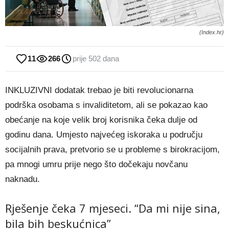
(Index.hr)
11
266
prije 502 dana
INKLUZIVNI dodatak trebao je biti revolucionarna
podrška osobama s invaliditetom, ali se pokazao kao
obećanje na koje velik broj korisnika čeka dulje od
godinu dana. Umjesto najvećeg iskoraka u području
socijalnih prava, pretvorio se u probleme s birokracijom,
pa mnogi umru prije nego što dočekaju novčanu
naknadu.
Rješenje čeka 7 mjeseci. “Da mi nije sina,
bila bih beskućnica”