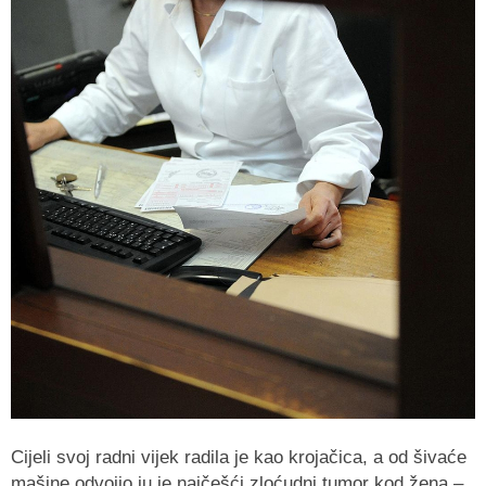
Cijeli svoj radni vijek radila je kao krojačica, a od šivaće
mašine odvojio ju je najčešći zloćudni tumor kod žena –