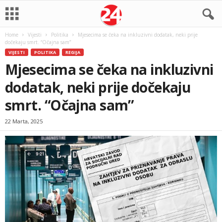
Home
Vijesti
Politika
Mjesecima se čeka na inkluzivni dodatak, neki prije
dočekaju smrt. “Očajna sam”
VIJESTI
POLITIKA
REGIJA
Mjesecima se čeka na inkluzivni
dodatak, neki prije dočekaju
smrt. “Očajna sam”
22 Marta, 2025