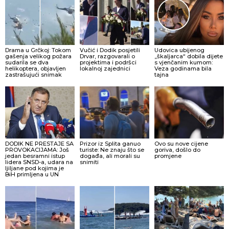
Drama u Grčkoj: Tokom
Vučić i Dodik posjetili
Udovica ubijenog
gašenja velikog požara
Drvar, razgovarali o
„škaljarca“ dobila dijete
sudarila se dva
projektima i podršci
s vjenčanim kumom:
helikoptera, objavljen
lokalnoj zajednici
Veza godinama bila
zastrašujući snimak
tajna
DODIK NE PRESTAJE SA
Prizor iz Splita ganuo
Ovo su nove cijene
PROVOKACIJAMA: Još
turiste: Ne znaju što se
goriva, došlo do
jedan besramni istup
događa, ali morali su
promjene
lidera SNSD-a, udara na
snimiti
ljiljane pod kojima je
BiH primljena u UN