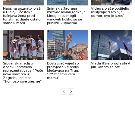
Haos na poznatoj plaži
Snimak s Jadrana
Video s plaže podijelio
u Ulcinju: Žestoka
izazvao lavinu reakcija:
mišljenja: “Ovo nije
tučnjava žena pred
Mnogi nisu mogli
odmor, ovo je stres”
turistima, dijete ostalo
vjerovati koliko su se
samo u moru
približili kupačima
Srbijanski medij o
Dostavljač vrijeđao
Vlada RS-a proglasila 4.
dočeku hrvatskih
prosvjednike protiv
juli Danom žalosti
reprezentativaca: “Puče
klečavaca na Trgu.
nova sramota u
“J**at ćemo vam
Zagrebu, orile se
mamu”
Thompsonove pjesme”