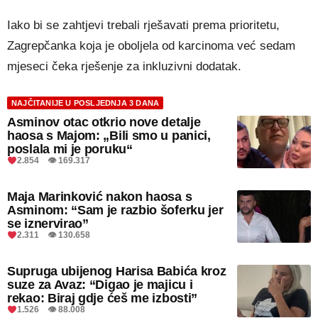
Iako bi se zahtjevi trebali rješavati prema prioritetu,
Zagrepčanka koja je oboljela od karcinoma već sedam
mjeseci čeka rješenje za inkluzivni dodatak.
NAJČITANIJE U POSLJEDNJA 3 DANA
Asminov otac otkrio nove detalje
haosa s Majom: „Bili smo u panici,
poslala mi je poruku“
2.854 👁 169.317
Maja Marinković nakon haosa s
Asminom: “Sam je razbio šoferku jer
se iznervirao”
2.311 👁 130.658
Supruga ubijenog Harisa Babića kroz
suze za Avaz: “Digao je majicu i
rekao: Biraj gdje ćeš me izbosti”
1.526 👁 88.008