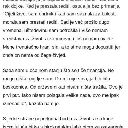
rak dojke. Kad je prestala raditi, ostala je bez primanja.
“Cijeli život sam obrtnik i kad sam saznala za bolest,
morala sam prestati raditi. Sad je već prošlo dugo
vremena, ušteđevinu sam potrošila i više nemam
sredstava za život, a za mirovinu još nemam uvjete.
Mene trenutačno hrani sin, a to si ne mogu dopustiti jer
onda on nema od čega živjeti.
Sada sam u očajnom stanju što se tiče financija. Ne
mogu ništa, nigdje sam. Da mi nije sina, ja bih bila
beskućnica. Od države nikad nisam ništa tražila. Ovo je
prvi put. Iako nisam polagala velike nade, ovo me ipak
iznenadilo”, kazala nam je.
S jedne strane neprekidna borba za život, a s druge
iscrpljujuća bitka s birokratskim labirintom za ostvarenje