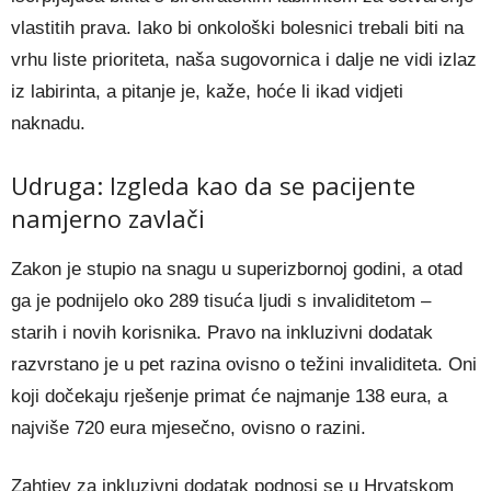
vlastitih prava. Iako bi onkološki bolesnici trebali biti na
vrhu liste prioriteta, naša sugovornica i dalje ne vidi izlaz
iz labirinta, a pitanje je, kaže, hoće li ikad vidjeti
naknadu.
Udruga: Izgleda kao da se pacijente
namjerno zavlači
Zakon je stupio na snagu u superizbornoj godini, a otad
ga je podnijelo oko 289 tisuća ljudi s invaliditetom –
starih i novih korisnika. Pravo na inkluzivni dodatak
razvrstano je u pet razina ovisno o težini invaliditeta. Oni
koji dočekaju rješenje primat će najmanje 138 eura, a
najviše 720 eura mjesečno, ovisno o razini.
Zahtjev za inkluzivni dodatak podnosi se u Hrvatskom