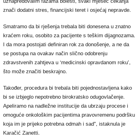
uznapredovalim fazama bolesti, svaki mjesec čekanja
znači dodatni stres, financijski teret i osjećaj nepravde.
Smatramo da bi rješenja trebala biti donesena u znatno
kraćem roku, osobito za pacijente s teškim dijagnozama.
I da mora postojati definiran rok za donošenje, a ne da
se postupa na ovakav način slično odobrenju
zdravstvenih zahtjeva u ‘medicinski opravdanom roku’,
što može značiti beskrajno.
Također, procedura bi trebala biti pojednostavljena kako
bi se izbjeglo nepotrebno birokratsko odugovlačenje.
Apeliramo na nadležne institucije da ubrzaju procese i
omoguće onkološkim pacijentima pravovremenu podršku
koja im je prijeko potrebna odmah i sad”, istaknula je
Karačić Zanetti.