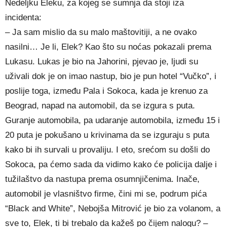
Nedeljku Eleku, za kojeg se sumnja da stoji iza
incidenta:
– Ja sam mislio da su malo maštovitiji, a ne ovako
nasilni… Je li, Elek? Kao što su noćas pokazali prema
Lukasu. Lukas je bio na Jahorini, pjevao je, ljudi su
uživali dok je on imao nastup, bio je pun hotel “Vučko”, i
poslije toga, između Pala i Sokoca, kada je krenuo za
Beograd, napad na automobil, da se izgura s puta.
Guranje automobila, pa udaranje automobila, između 15 i
20 puta je pokušano u krivinama da se izguraju s puta
kako bi ih survali u provaliju. I eto, srećom su došli do
Sokoca, pa ćemo sada da vidimo kako će policija dalje i
tužilaštvo da nastupa prema osumnjičenima. Inače,
automobil je vlasništvo firme, čini mi se, podrum pića
“Black and White”, Nebojša Mitrović je bio za volanom, a
sve to, Elek, ti bi trebalo da kažeš po čijem nalogu? –