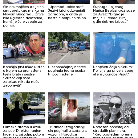
Sin osumnjičen da je na
„Upomoć, ubiće me“:
Supruga ubijenog
smrt pretukao majku na
Jezivi krici odzvanjali
Harisa Babića kroz suze
Novom Beogradu: Žrtva
zgradom, a onda je
za Avaz: “Digao je
bila ugledna doktorica,
nastala potpuna tišina
majicu i rekao: Biraj
komšije čule vapaje za
gdje ćeš me izbosti”
pomoć
Komšija prvi ušao u stan
U saobraćajnoj nesreći
Uhapšen Željko Kerum:
u kojem su pronađena
poginula jedna osoba,
Policija ga privela zbog
tijela brata i sestre:
tri povrijeđene
afere „Konoba Pršut“
“Prizor koji sam
zatekao nikada neću
zaboraviti”
Filmska drama u azilu
Trudnica i trogodišnji
Potresan oproštaj od
za pse: Direktor ranjen
sin poginuli u sudaru s
stradalih planinara:
hicem iz pištolja, potom
vozom: Porodica
“Kad pogledam prema
savladao napadača
očekivala treće dijete,
planinama, uvijek ću se