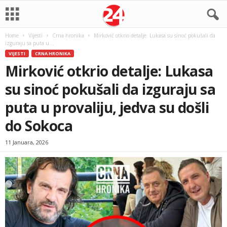
Home
Vijesti
Crna hronika
Mirković otkrio detalje: Lukasa su sinoć pokušali da
izguraju sa puta u...
VIJESTI
CRNA HRONIKA
Mirković otkrio detalje: Lukasa
su sinoć pokušali da izguraju sa
puta u provaliju, jedva su došli
do Sokoca
11 Januara, 2026