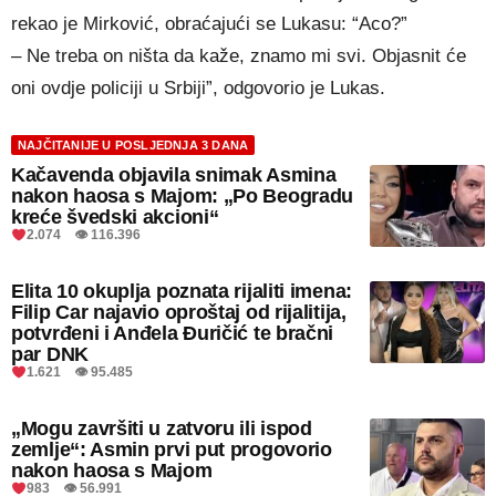
rekao je Mirković, obraćajući se Lukasu: “Aco?”
– Ne treba on ništa da kaže, znamo mi svi. Objasnit će
oni ovdje policiji u Srbiji”, odgovorio je Lukas.
NAJČITANIJE U POSLJEDNJA 3 DANA
Kačavenda objavila snimak Asmina
nakon haosa s Majom: „Po Beogradu
kreće švedski akcioni“
2.074 👁 116.396
Elita 10 okuplja poznata rijaliti imena:
Filip Car najavio oproštaj od rijalitija,
potvrđeni i Anđela Đuričić te bračni
par DNK
1.621 👁 95.485
„Mogu završiti u zatvoru ili ispod
zemlje“: Asmin prvi put progovorio
nakon haosa s Majom
983 👁 56.991