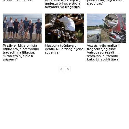
umjesto prinove stigla
sjetiti vas”
nezamisliva tragedija
Preživjeli bh. alpinista
Masovna tučnjava u
Voz usmrtio majku i
otkrio šta je prethodilo
centru Pule zbog cijene
trogodišnjeg sina:
tragediji na Elbrusu:
suvenira
Vatrogasci rezali
“Problem nije bio u
smrskani automobil
pripremi”
kako bi izvukli tijela