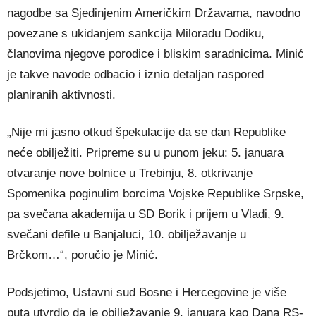
nagodbe sa Sjedinjenim Američkim Državama, navodno
povezane s ukidanjem sankcija Miloradu Dodiku,
članovima njegove porodice i bliskim saradnicima. Minić
je takve navode odbacio i iznio detaljan raspored
planiranih aktivnosti.
„Nije mi jasno otkud špekulacije da se dan Republike
neće obilježiti. Pripreme su u punom jeku: 5. januara
otvaranje nove bolnice u Trebinju, 8. otkrivanje
Spomenika poginulim borcima Vojske Republike Srpske,
pa svečana akademija u SD Borik i prijem u Vladi, 9.
svečani defile u Banjaluci, 10. obilježavanje u
Brčkom…“, poručio je Minić.
Podsjetimo, Ustavni sud Bosne i Hercegovine je više
puta utvrdio da je obilježavanje 9. januara kao Dana RS-