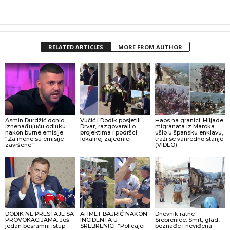
RELATED ARTICLES
MORE FROM AUTHOR
Asmin Durdžić donio
Vučić i Dodik posjetili
Haos na granici: Hiljade
iznenađujuću odluku
Drvar, razgovarali o
migranata iz Maroka
nakon burne emisije:
projektima i podršci
ušlo u špansku enklavu,
“Za mene su emisije
lokalnoj zajednici
traži se vanredno stanje
završene”
(VIDEO)
DODIK NE PRESTAJE SA
AHMET BAJRIĆ NAKON
Dnevnik ratne
PROVOKACIJAMA: Još
INCIDENTA U
Srebrenice: Smrt, glad,
jedan besramni istup
SREBRENICI: “Policajci
beznađe i neviđena