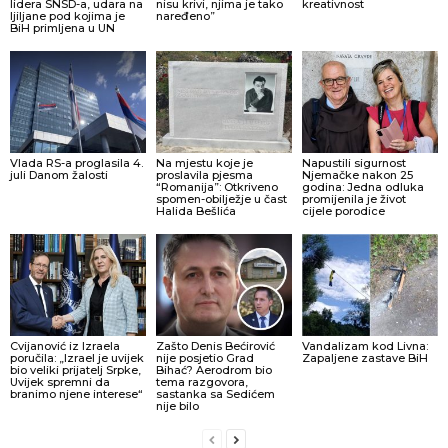
lidera SNSD-a, udara na
nisu krivi, njima je tako
kreativnost
ljiljane pod kojima je
naređeno”
BiH primljena u UN
Vlada RS-a proglasila 4.
Na mjestu koje je
Napustili sigurnost
juli Danom žalosti
proslavila pjesma
Njemačke nakon 25
“Romanija”: Otkriveno
godina: Jedna odluka
spomen-obilježje u čast
promijenila je život
Halida Bešlića
cijele porodice
Cvijanović iz Izraela
Zašto Denis Bećirović
Vandalizam kod Livna:
poručila: „Izrael je uvijek
nije posjetio Grad
Zapaljene zastave BiH
bio veliki prijatelj Srpke,
Bihać? Aerodrom bio
Uvijek spremni da
tema razgovora,
branimo njene interese“
sastanka sa Sedićem
nije bilo