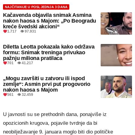
NAJČITANIJE U POSLJEDNJA 3 DANA
Kačavenda objavila snimak Asmina
nakon haosa s Majom: „Po Beogradu
kreće švedski akcioni“
1.717 👁 97.931
Diletta Leotta pokazala kako održava
formu: Snimak treninga privukao
pažnju miliona pratilaca
701 👁 41.217
„Mogu završiti u zatvoru ili ispod
zemlje“: Asmin prvi put progovorio
nakon haosa s Majom
561 👁 32.459
U javnosti su se prethodnih dana, ponajviše iz
opozicionih krugova, pojavile tvrdnje da bi
neobilježavanje 9. januara moglo biti dio političke