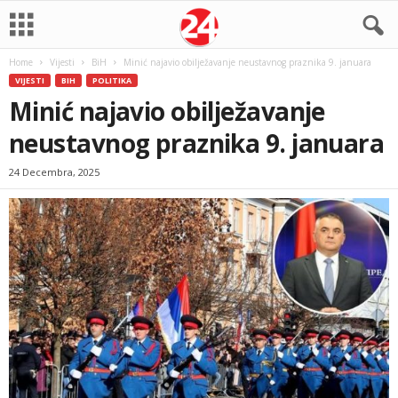
Home
Vijesti
BiH
Minić najavio obilježavanje neustavnog praznika 9. januara
VIJESTI
BIH
POLITIKA
Minić najavio obilježavanje
neustavnog praznika 9. januara
24 Decembra, 2025