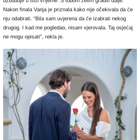
uzbuđuje u isto vrijeme. S tobom želim graditi dalje.”
Nakon finala Vanja je priznala kako nije očekivala da će
nju odabrati. “Bila sam uvjerena da će izabrati nekog
drugog. I kad me pogledao, nisam vjerovala. Taj osjećaj
ne mogu opisati”, rekla je.