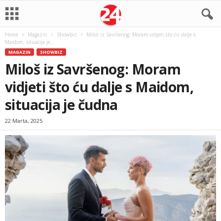
Home
Magazin
Showbiz
Miloš iz Savršenog: Moram vidjeti što ću dalje s
Maidom, situacija je...
MAGAZIN
SHOWBIZ
Miloš iz Savršenog: Moram
vidjeti što ću dalje s Maidom,
situacija je čudna
22 Marta, 2025