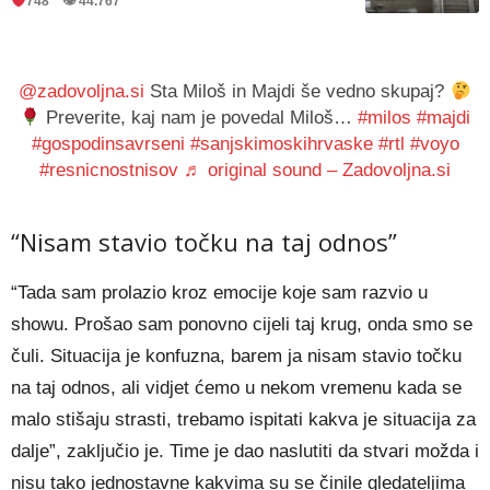
748 👁 44.767
@zadovoljna.si
Sta Miloš in Majdi še vedno skupaj?
Preverite, kaj nam je povedal Miloš…
#milos
#majdi
#gospodinsavrseni
#sanjskimoskihrvaske
#rtl
#voyo
#resnicnostnisov
♬ original sound – Zadovoljna.si
“Nisam stavio točku na taj odnos”
“Tada sam prolazio kroz emocije koje sam razvio u
showu. Prošao sam ponovno cijeli taj krug, onda smo se
čuli. Situacija je konfuzna, barem ja nisam stavio točku
na taj odnos, ali vidjet ćemo u nekom vremenu kada se
malo stišaju strasti, trebamo ispitati kakva je situacija za
dalje”, zaključio je. Time je dao naslutiti da stvari možda i
nisu tako jednostavne kakvima su se činile gledateljima