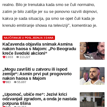
realno. Bilo je trenutaka kada smo se čuli normalno,
zatim je bilo zatišje jer su se ponovno razvili dojmovi,
kakva je sada situacija, pa smo se opet čuli kada je
krenulo emitiranje showa na televiziji”, komentirao je.
NAJČITANIJE U POSLJEDNJA 3 DANA
Kačavenda objavila snimak Asmina
nakon haosa s Majom: „Po Beogradu
kreće švedski akcioni“
2.033 👁 113.227
„Mogu završiti u zatvoru ili ispod
zemlje“: Asmin prvi put progovorio
nakon haosa s Majom
983 👁 55.697
„Upomoć, ubiće me“: Jezivi krici
odzvanjali zgradom, a onda je nastala
potpuna tišina