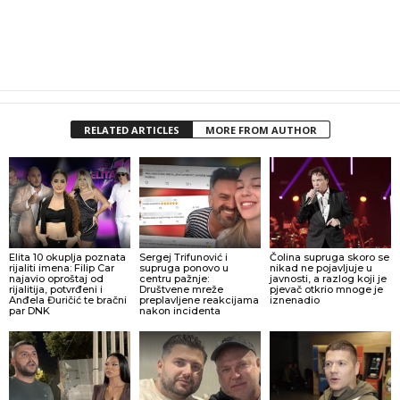
RELATED ARTICLES
MORE FROM AUTHOR
Elita 10 okuplja poznata
Sergej Trifunović i
Čolina supruga skoro se
rijaliti imena: Filip Car
supruga ponovo u
nikad ne pojavljuje u
najavio oproštaj od
centru pažnje:
javnosti, a razlog koji je
rijalitija, potvrđeni i
Društvene mreže
pjevač otkrio mnoge je
Anđela Đuričić te bračni
preplavljene reakcijama
iznenadio
par DNK
nakon incidenta