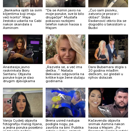
„Bankarka opšti sa svim
“Da se Asmin javio na
„Čuo sam psovku,
klijentima koji imaju
moje poruke, sve bi bilo
zatvorio je prozor i
veći konto“: Maja
drugačije“: Mustafa
otišao“: Sloba
žestoko udarila na Gabi
pokazao razbijeni
Radanović otkrio šta se
nakon skandala s
telefon nakon haosa s
dogodilo s taksistom u
Asminom
Majom
Budvi
Anastasija javno
„Razvela se, a već ima
Dara Bubamara stigla s
raskrinkala Boru
dečka…“: Nataša
20 godina mlađim
Santanu: Objavila
Bekvalac odgovorila na
dečkom, svi gledali u
poruke koje je slao
kritike koje žene slušaju
njihov dolazak
drugim djevojkama
godinama
Vanja Gudelj objavila
Brena usred nastupa
Kačavenda objavila
fotografiju malog Ilijana,
podigla nogu, pa
snimak Asmina nakon
a jedna poruka posebno
završila na bini: Publika
haosa s Majom: „Po
je privukla pažnju
ostala u šoku, snimak
Beogradu kreće švedski