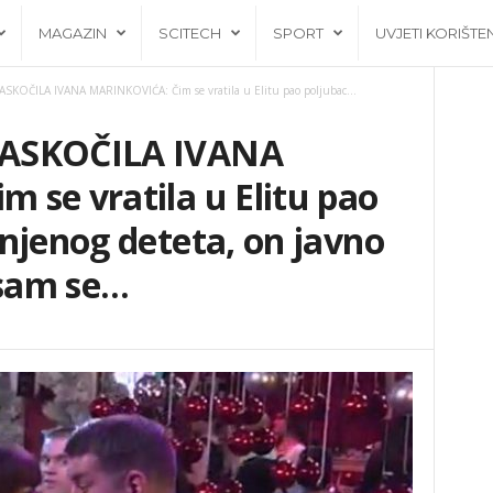
MAGAZIN
SCITECH
SPORT
UVJETI KORIŠTE
SKOČILA IVANA MARINKOVIĆA: Čim se vratila u Elitu pao poljubac...
ZASKOČILA IVANA
se vratila u Elitu pao
njenog deteta, on javno
 sam se…