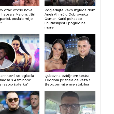
v otac otkrio nove
Pogledajte kako izgleda dom
e haosa s Majom: „Bili
Aneli Ahmić u Dubrovniku:
anici, poslala mi je
Osman Karić pokazao
“
unutrašnjost i pogled na
more
arinković se oglasila
Ljubav na ozbiljnom testu:
haosa s Asminom:
Teodora priznala da veza s
e razbio šoferku”
Bebicom više nije stabilna