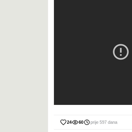
24
60
prije 597 dana