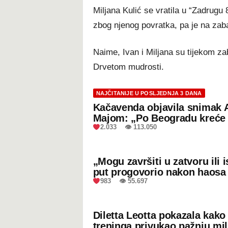
Miljana Kulić se vratila u “Zadrugu 
zbog njenog povratka, pa je na zaba
Naime, Ivan i Miljana su tijekom zab
Drvetom mudrosti.
NAJČITANIJE U POSLJEDNJA 3 DANA
Kačavenda objavila snimak 
Majom: „Po Beogradu kreće 
2.033 👁 113.050
„Mogu završiti u zatvoru ili
put progovorio nakon haosa
983 👁 55.697
Diletta Leotta pokazala kak
treninga privukao pažnju mil