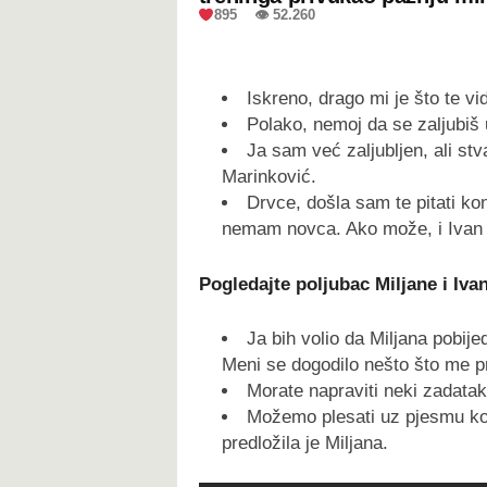
895 👁 52.260
Iskreno, drago mi je što te vi
Polako, nemoj da se zaljubiš 
Ja sam već zaljubljen, ali stv
Marinković.
Drvce, došla sam te pitati kon
nemam novca. Ako može, i Ivan ne
Pogledajte poljubac Miljane i Iva
Ja bih volio da Miljana pobije
Meni se dogodilo nešto što me pr
Morate napraviti neki zadatak
Možemo plesati uz pjesmu koj
predložila je Miljana.