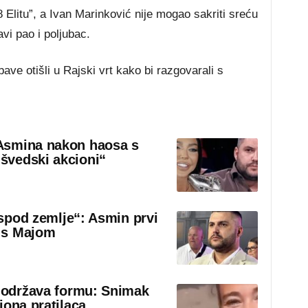
8 Elitu”, a Ivan Marinković nije mogao sakriti sreću
vi pao i poljubac.
ave otišli u Rajski vrt kako bi razgovarali s
Asmina nakon haosa s
švedski akcioni“
 ispod zemlje“: Asmin prvi
 s Majom
o održava formu: Snimak
iona pratilaca