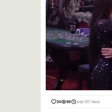
24
60
prije 597 dana