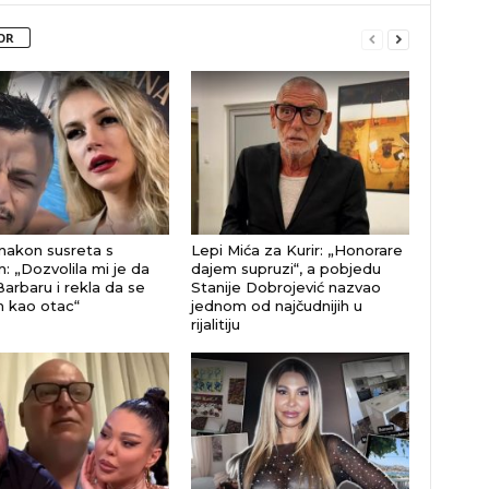
OR
nakon susreta s
Lepi Mića za Kurir: „Honorare
: „Dozvolila mi je da
dajem supruzi“, a pobjedu
Barbaru i rekla da se
Stanije Dobrojević nazvao
 kao otac“
jednom od najčudnijih u
rijalitiju