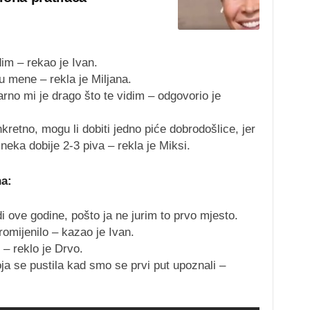
dim – rekao je Ivan.
u mene – rekla je Miljana.
arno mi je drago što te vidim – odgovorio je
kretno, mogu li dobiti jedno piće dobrodošlice, jer
ka dobije 2-3 piva – rekla je Miksi.
na:
di ove godine, pošto ja ne jurim to prvo mjesto.
omijenilo – kazao je Ivan.
 – reklo je Drvo.
a se pustila kad smo se prvi put upoznali –