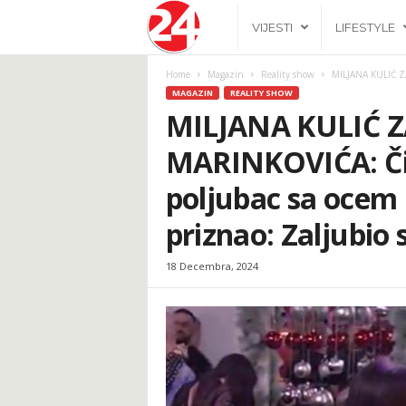
2
VIJESTI
LIFESTYLE
4
Home
Magazin
Reality show
MILJANA KULIĆ ZA
MAGAZIN
REALITY SHOW
h
MILJANA KULIĆ 
MARINKOVIĆA: Čim 
.
poljubac sa ocem 
b
priznao: Zaljubio
a
18 Decembra, 2024