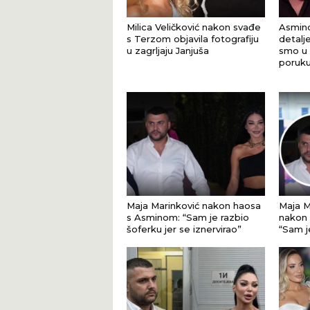
Milica Veličković nakon svađe
Asmino
s Terzom objavila fotografiju
detalj
u zagrljaju Janjuša
smo u p
poruku
Maja Marinković nakon haosa
Maja M
s Asminom: “Sam je razbio
nakon 
šoferku jer se iznervirao”
“Sam j