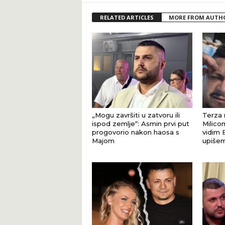
RELATED ARTICLES
MORE FROM AUTH
„Mogu završiti u zatvoru ili
Terza 
ispod zemlje“: Asmin prvi put
Milicom
progovorio nakon haosa s
vidim 
Majom
upišem