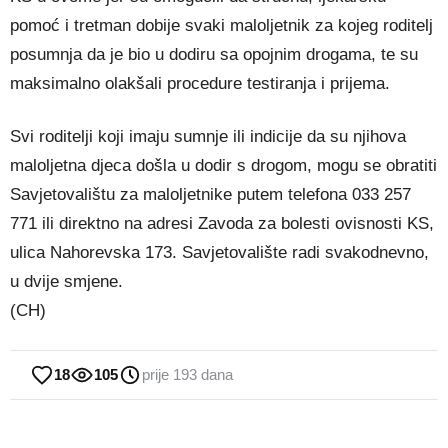
pomoć i tretman dobije svaki maloljetnik za kojeg roditelj
posumnja da je bio u dodiru sa opojnim drogama, te su
maksimalno olakšali procedure testiranja i prijema.
Svi roditelji koji imaju sumnje ili indicije da su njihova
maloljetna djeca došla u dodir s drogom, mogu se obratiti
Savjetovalištu za maloljetnike putem telefona 033 257
771 ili direktno na adresi Zavoda za bolesti ovisnosti KS,
ulica Nahorevska 173. Savjetovalište radi svakodnevno,
u dvije smjene.
(CH)
18
105
prije 193 dana