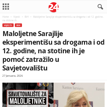
Home
Vijesti
BiH
Maloljetne Sarajlije eksperimentišu sa drogama i od 12. godine,
na stotine ih...
VIJESTI
BIH
Maloljetne Sarajlije
eksperimentišu sa drogama i od
12. godine, na stotine ih je
pomoć zatražilo u
Savjetovalištu
27 Januara, 2026