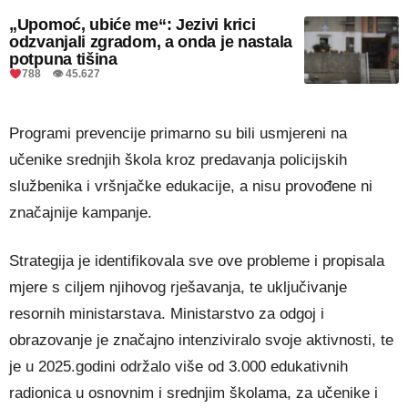
„Upomoć, ubiće me“: Jezivi krici
odzvanjali zgradom, a onda je nastala
potpuna tišina
788 👁 45.627
Programi prevencije primarno su bili usmjereni na
učenike srednjih škola kroz predavanja policijskih
službenika i vršnjačke edukacije, a nisu provođene ni
značajnije kampanje.
Strategija je identifikovala sve ove probleme i propisala
mjere s ciljem njihovog rješavanja, te uključivanje
resornih ministarstava. Ministarstvo za odgoj i
obrazovanje je značajno intenziviralo svoje aktivnosti, te
je u 2025.godini održalo više od 3.000 edukativnih
radionica u osnovnim i srednjim školama, za učenike i