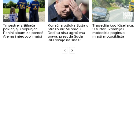
Tri sestre iz Bihaća
Konačna odluka Suda u
Tragedija kod Kiseljaka:
poklanjaju popunjeni
Strazburu: Miloradu
U sudaru kombija i
Panini album za pomoć
Dodiku nisu ugrožena
motocikla poginuo
Alemu i njegovoj majci
prava, presuda Suda
mladi motociklista
BiH ostaje na snazi!