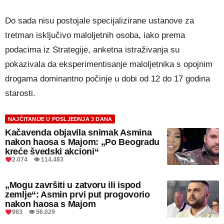
Do sada nisu postojale specijalizirane ustanove za
tretman isključivo maloljetnih osoba, iako prema
podacima iz Strategije, anketna istraživanja su
pokazivala da eksperimentisanje maloljetnika s opojnim
drogama dominantno počinje u dobi od 12 do 17 godina
starosti.
NAJČITANIJE U POSLJEDNJA 3 DANA
Kačavenda objavila snimak Asmina
nakon haosa s Majom: „Po Beogradu
kreće švedski akcioni“
2.074 👁 114.483
„Mogu završiti u zatvoru ili ispod
zemlje“: Asmin prvi put progovorio
nakon haosa s Majom
983 👁 56.029