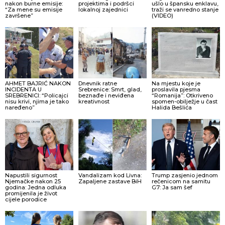
nakon burne emisije:
projektima i podršci
ušlo u špansku enklavu,
“Za mene su emisije
lokalnoj zajednici
traži se vanredno stanje
završene”
(VIDEO)
AHMET BAJRIĆ NAKON
Dnevnik ratne
Na mjestu koje je
INCIDENTA U
Srebrenice: Smrt, glad,
proslavila pjesma
SREBRENICI: “Policajci
beznađe i neviđena
“Romanija”: Otkriveno
nisu krivi, njima je tako
kreativnost
spomen-obilježje u čast
naređeno”
Halida Bešlića
Napustili sigurnost
Vandalizam kod Livna:
Trump zasjenio jednom
Njemačke nakon 25
Zapaljene zastave BiH
rečenicom na samitu
godina: Jedna odluka
G7: Ja sam šef
promijenila je život
cijele porodice