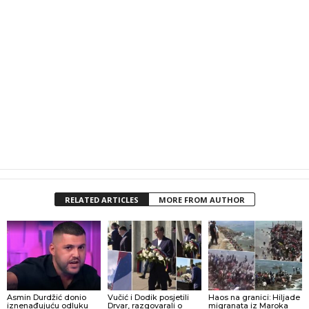
RELATED ARTICLES
MORE FROM AUTHOR
Asmin Durdžić donio
Vučić i Dodik posjetili
Haos na granici: Hiljade
iznenađujuću odluku
Drvar, razgovarali o
migranata iz Maroka