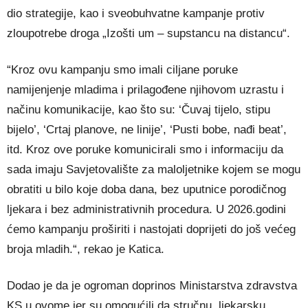
dio strategije, kao i sveobuhvatne kampanje protiv
zloupotrebe droga „Izošti um – supstancu na distancu“.
“Kroz ovu kampanju smo imali ciljane poruke
namijenjenje mladima i prilagođene njihovom uzrastu i
načinu komunikacije, kao što su: ‘Čuvaj tijelo, stipu
bijelo’, ‘Crtaj planove, ne linije’, ‘Pusti bobe, nađi beat’,
itd. Kroz ove poruke komunicirali smo i informaciju da
sada imaju Savjetovalište za maloljetnike kojem se mogu
obratiti u bilo koje doba dana, bez uputnice porodičnog
ljekara i bez administrativnih procedura. U 2026.godini
ćemo kampanju proširiti i nastojati doprijeti do još većeg
broja mladih.“, rekao je Katica.
Dodao je da je ogroman doprinos Ministarstva zdravstva
KS u ovome jer su omogućili da stručnu, ljekarsku