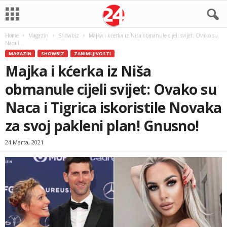
Home
Magazin
Showbiz
Majka i kćerka iz Niša obmanule cijeli svijet: Ovako su
Naca i...
MAGAZIN
SHOWBIZ
ZANIMLJIVOSTI
Majka i kćerka iz Niša
obmanule cijeli svijet: Ovako su
Naca i Tigrica iskoristile Novaka
za svoj pakleni plan! Gnusno!
24 Marta, 2021