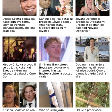
Diletta Leotta pokazala
Karleuša otkrila detalj iz
Jovana Jeremić o
kako održava formu:
prošlosti: „Živjela sam u
svadbi sa Draganom:
Snimak treninga
Arkanovom stanu,
„Postojat će granice
privukao pažnju miliona
njegova djeca su mi
kao kod Novaka
pratilaca
otvorila
Đokovića“
Nedović i Luka provodili
Sin člana Backstreet
Godinama najavljuje
se do jutra: Košarkaši
Boysa ponovo osvojio
renoviranje, ali radovi
Zvezde viđeni na
internet: Nastup
još nisu počeli: Ovako
luksuznoj zabavi u Crnoj
Bayleeja Littrella postao
danas izgleda Cecina
Gori
viralan
vila
Kristina Spalević nakon
Više od 30 hiljada
Odlučio preći viseći