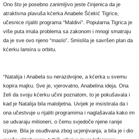
Ono što je posebno zanimljivo jeste činjenica da je
atraktivna plavuša kćerka Anabele Šćekić Tigrice,
učesnice rijaliti programa “Maldivi”. Popularna Tigrica je
više puta imala problema sa zakonom i mnogi smatraju
da je sve ovo njeno “maslo”. Smislila je savršen plan da
kćerku lansira u orbitu.
“Natalija i Anabela su nerazdvojne, a kćerka u svemu
kopira majku. Sve je, vjerovatno, Anabelina ideja. Ona
želi da svoju kćerku učini poznatom, to je pokušavala i
kad je Natalija bila maloljetna. Uvijek je insistirala da i
ona učestvuje u rijaliti programima i naglašavala kako im
se udvaraju milioneri, o čemu svjedoče njene ranije
izjave. Bila je osuđivana zbog ucjenjivanja, a bila je i dio