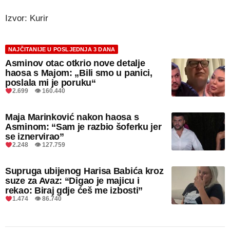
Izvor: Kurir
NAJČITANIJE U POSLJEDNJA 3 DANA
Asminov otac otkrio nove detalje
haosa s Majom: „Bili smo u panici,
poslala mi je poruku“
2.699 👁 160.440
Maja Marinković nakon haosa s
Asminom: “Sam je razbio šoferku jer
se iznervirao”
2.248 👁 127.759
Supruga ubijenog Harisa Babića kroz
suze za Avaz: “Digao je majicu i
rekao: Biraj gdje ćeš me izbosti”
1.474 👁 86.740