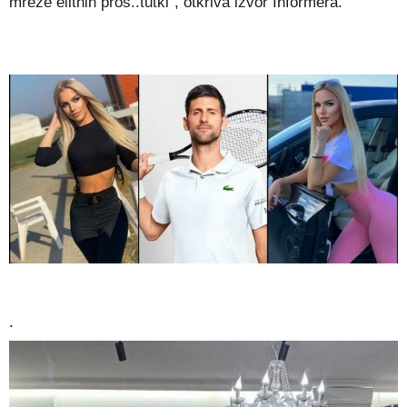
mreže elitnih pros..tutki”, otkriva izvor Informera.
.