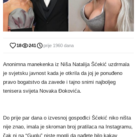
18
241
prije 1960 dana
Anonimna manekenka iz Niša Natalija Šćekić uzdrmala
je svjetsku javnost kada je otkrila da joj je ponuđeno
pravo bogatstvo da zavede i tajno snimi najboljeg
tenisera svijeta Novaka Đokovića.
Do prije par dana o izvesnoj gospođici Šćekić niko ništa
nije znao, imala je skroman broj pratilaca na Instagramu,
čak ni na “Guglu” niste mogli da nađete bilo kakav