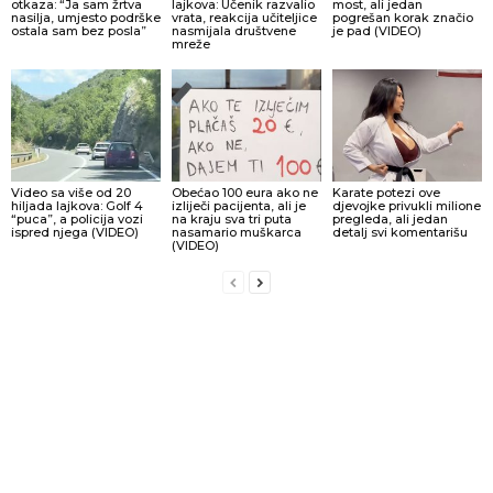
otkaza: “Ja sam žrtva
lajkova: Učenik razvalio
most, ali jedan
nasilja, umjesto podrške
vrata, reakcija učiteljice
pogrešan korak značio
ostala sam bez posla”
nasmijala društvene
je pad (VIDEO)
mreže
Video sa više od 20
Obećao 100 eura ako ne
Karate potezi ove
hiljada lajkova: Golf 4
izliječi pacijenta, ali je
djevojke privukli milione
“puca”, a policija vozi
na kraju sva tri puta
pregleda, ali jedan
ispred njega (VIDEO)
nasamario muškarca
detalj svi komentarišu
(VIDEO)