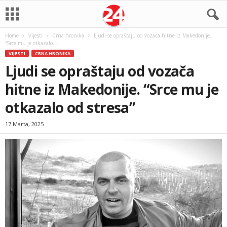
Home
Vijesti
Crna hronika
Ljudi se opraštaju od vozača hitne iz Makedonije.
“Srce mu je otkazalo...
VIJESTI
CRNA HRONIKA
Ljudi se opraštaju od vozača
hitne iz Makedonije. “Srce mu je
otkazalo od stresa”
17 Marta, 2025