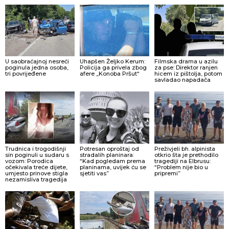
U saobraćajnoj nesreći
Uhapšen Željko Kerum:
Filmska drama u azilu
poginula jedna osoba,
Policija ga privela zbog
za pse: Direktor ranjen
tri povrijeđene
afere „Konoba Pršut“
hicem iz pištolja, potom
savladao napadača
Trudnica i trogodišnji
Potresan oproštaj od
Preživjeli bh. alpinista
sin poginuli u sudaru s
stradalih planinara:
otkrio šta je prethodilo
vozom: Porodica
“Kad pogledam prema
tragediji na Elbrusu:
očekivala treće dijete,
planinama, uvijek ću se
“Problem nije bio u
umjesto prinove stigla
sjetiti vas”
pripremi”
nezamisliva tragedija