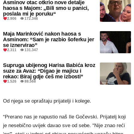
Asminov otac otkrio nove detalje
haosa s Majom: „Bili smo u panici,
poslala mi je poruku“
2.906 👁 172.346
Maja Marinković nakon haosa s
Asminom: “Sam je razbio šoferku jer
se iznervirao”
2.311 👁 131.347
Supruga ubijenog Harisa Babića kroz
suze za Avaz: “Digao je majicu i
rekao: Biraj gdje ćeš me izbosti”
1.526 👁 88.568
Od njega se opraštaju prijatelji i kolege.
“Prerano nas je napustio naš Ile Gočevski. Prijatelj koji
je nesebično uvijek davao sve od sebe. “Nije znao reći