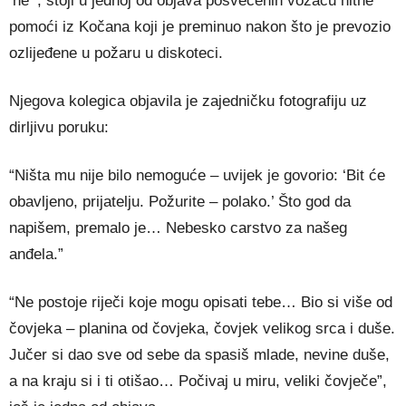
‘ne'”, stoji u jednoj od objava posvećenih vozaču hitne
pomoći iz Kočana koji je preminuo nakon što je prevozio
ozlijeđene u požaru u diskoteci.
Njegova kolegica objavila je zajedničku fotografiju uz
dirljivu poruku:​
“Ništa mu nije bilo nemoguće – uvijek je govorio: ‘Bit će
obavljeno, prijatelju. Požurite – polako.’ Što god da
napišem, premalo je… Nebesko carstvo za našeg
anđela.”
“Ne postoje riječi koje mogu opisati tebe… Bio si više od
čovjeka – planina od čovjeka, čovjek velikog srca i duše.
Jučer si dao sve od sebe da spasiš mlade, nevine duše,
a na kraju si i ti otišao… Počivaj u miru, veliki čovječe”,