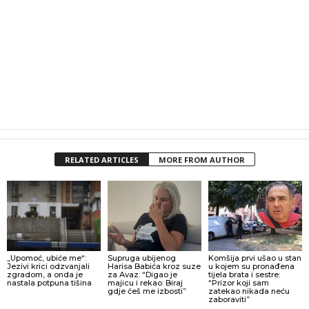
RELATED ARTICLES
MORE FROM AUTHOR
„Upomoć, ubiće me“:
Supruga ubijenog
Komšija prvi ušao u stan
Jezivi krici odzvanjali
Harisa Babića kroz suze
u kojem su pronađena
zgradom, a onda je
za Avaz: “Digao je
tijela brata i sestre:
nastala potpuna tišina
majicu i rekao: Biraj
“Prizor koji sam
gdje ćeš me izbosti”
zatekao nikada neću
zaboraviti”