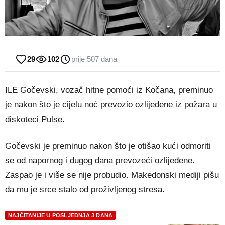
29
102
prije 507 dana
​ILE Gočevski, vozač hitne pomoći iz Kočana, preminuo
je nakon što je cijelu noć prevozio ozlijeđene iz požara u
diskoteci Pulse.
Gočevski je preminuo nakon što je otišao kući odmoriti
se od napornog i dugog dana prevozeći ozlijeđene.
Zaspao je i više se nije probudio. Makedonski mediji pišu
da mu je srce stalo od proživljenog stresa.
NAJČITANIJE U POSLJEDNJA 3 DANA