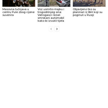
Masovna tučnjava u
Voz usmrtio majku i
Objavljeno tko su
centru Pule zbog cijene
trogodišnjeg sina:
planinari iz BiH koji su
suvenira
Vatrogasci rezali
poginuli u Rusiji
smrskani automobil
kako bi izvukli tijela