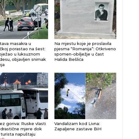
rtava masakra u
Na mjestu koje je proslavila
koj porastao na šest:
pjesma “Romanija”: Otkriveno
bježao u luksuznom
spomen-obilježje u čast
esu, objavljen snimak
Halida Bešlića
ja
ez goriva: Ruske vlasti
Vandalizam kod Livna:
drastične mjere dok
Zapaljene zastave BiH
 turista napuštaju