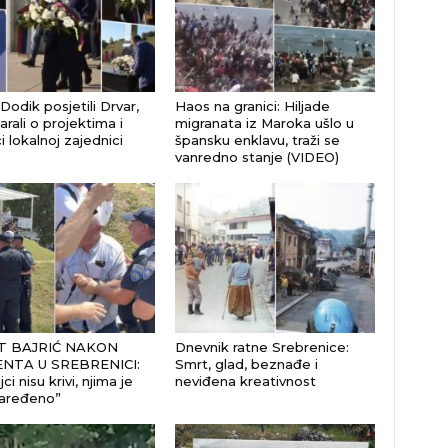
 Dodik posjetili Drvar,
Haos na granici: Hiljade
rali o projektima i
migranata iz Maroka ušlo u
 lokalnoj zajednici
špansku enklavu, traži se
vanredno stanje (VIDEO)
 BAJRIĆ NAKON
Dnevnik ratne Srebrenice:
ENTA U SREBRENICI:
Smrt, glad, beznađe i
jci nisu krivi, njima je
neviđena kreativnost
aređeno”