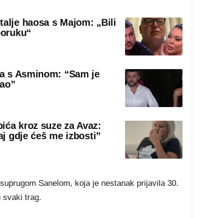
talje haosa s Majom: „Bili
poruku“
sa s Asminom: “Sam je
rao”
ića kroz suze za Avaz:
aj gdje ćeš me izbosti”
suprugom Sanelom, koja je nestanak prijavila 30.
svaki trag.