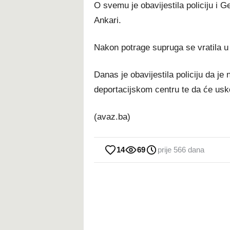
O svemu je obavijestila policiju i 
Ankari.
Nakon potrage supruga se vratila u 
Danas je obavijestila policiju da je
deportacijskom centru te da će usk
(avaz.ba)
14
69
prije 566 dana