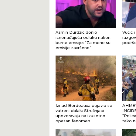
Asmin Durdžić donio
Vučić i
iznenađujuću odluku nakon
razgova
burne emisije: “Za mene su
podršci
emisije završene”
Iznad Bordeauxa pojavio se
AHMET
vatreni oblak: Stručnjaci
INCID
upozoravaju na izuzetno
“Polica
opasan fenomen
tako n