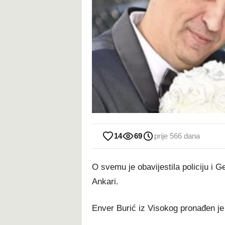
14
69
prije 566 dana
O svemu je obavijestila policiju i 
Ankari.
Enver Burić iz Visokog pronađen je