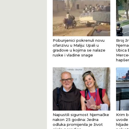
Pobunjenici pokrenuli novu
Broj ž
ofanzivu u Maliju: Upali u
Njemač
gradove u kojima se nalaze
Ubica 
ruske i vladine snage
Merced
hapšen
Napustili sigurnost Njemačke
Krim b
nakon 25 godina: Jedna
uvode 
odluka promijenila je život
hiljade