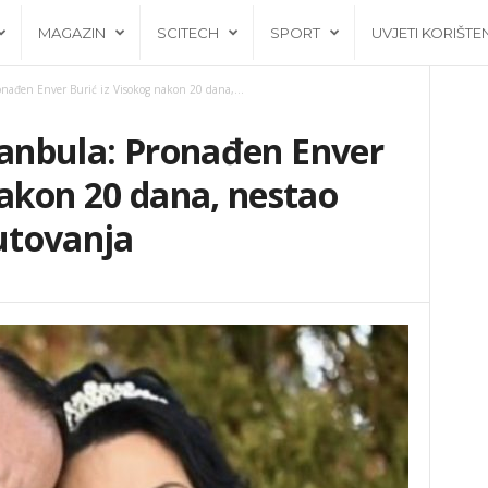
MAGAZIN
SCITECH
SPORT
UVJETI KORIŠTE
Pronađen Enver Burić iz Visokog nakon 20 dana,...
Istanbula: Pronađen Enver
nakon 20 dana, nestao
utovanja