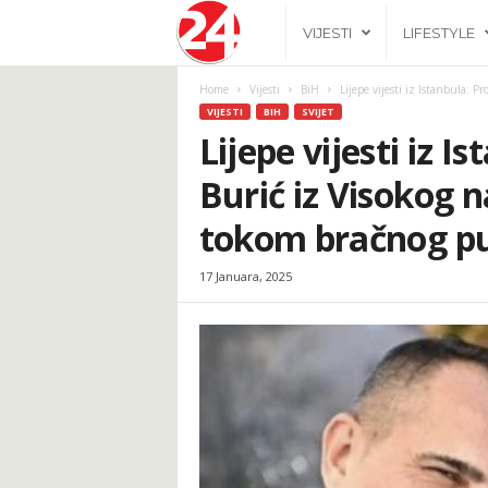
2
VIJESTI
LIFESTYLE
4
Home
Vijesti
BiH
Lijepe vijesti iz Istanbula: 
VIJESTI
BIH
SVIJET
h
Lijepe vijesti iz 
Burić iz Visokog 
.
tokom bračnog p
b
17 Januara, 2025
a