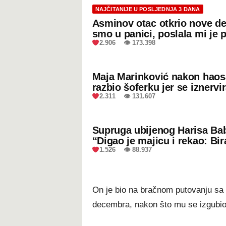
NAJČITANIJE U POSLJEDNJA 3 DANA
Asminov otac otkrio nove de
smo u panici, poslala mi je 
2.906 👁 173.398
Maja Marinković nakon hao
razbio šoferku jer se iznervi
2.311 👁 131.607
Supruga ubijenog Harisa Bab
“Digao je majicu i rekao: Bir
1.526 👁 88.937
On je bio na bračnom putovanju sa 
decembra, nakon što mu se izgubio 