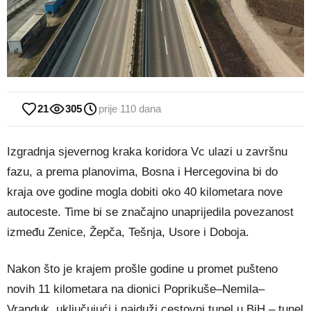
21
305
prije 110 dana
Izgradnja sjevernog kraka koridora Vc ulazi u završnu
fazu, a prema planovima, Bosna i Hercegovina bi do
kraja ove godine mogla dobiti oko 40 kilometara nove
autoceste. Time bi se značajno unaprijedila povezanost
između Zenice, Žepča, Tešnja, Usore i Doboja.
Nakon što je krajem prošle godine u promet pušteno
novih 11 kilometara na dionici Poprikuše–Nemila–
Vranduk, uključujući i najduži cestovni tunel u BiH – tunel