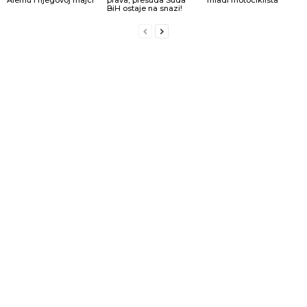
Alemu i njegovoj majci
prava, presuda Suda
mladi motociklista
BiH ostaje na snazi!