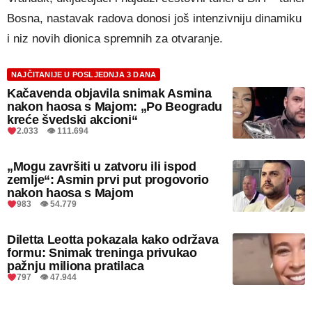
Bosna, nastavak radova donosi još intenzivniju dinamiku
i niz novih dionica spremnih za otvaranje.
NAJČITANIJE U POSLJEDNJA 3 DANA
Kačavenda objavila snimak Asmina
nakon haosa s Majom: „Po Beogradu
kreće švedski akcioni“
2.033 👁 111.694
„Mogu završiti u zatvoru ili ispod
zemlje“: Asmin prvi put progovorio
nakon haosa s Majom
983 👁 54.779
Diletta Leotta pokazala kako održava
formu: Snimak treninga privukao
pažnju miliona pratilaca
797 👁 47.944