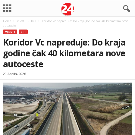
Home
Vijesti
BiH
Koridor Vc napreduje: Do kraja godine čak 40 kilometara nove
autoceste
VIJESTI
BIH
Koridor Vc napreduje: Do kraja
godine čak 40 kilometara nove
autoceste
20 Aprila, 2026