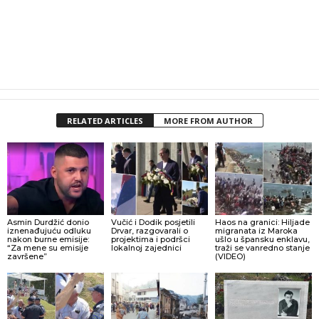
RELATED ARTICLES
MORE FROM AUTHOR
Asmin Durdžić donio
Vučić i Dodik posjetili
Haos na granici: Hiljade
iznenađujuću odluku
Drvar, razgovarali o
migranata iz Maroka
nakon burne emisije:
projektima i podršci
ušlo u špansku enklavu,
“Za mene su emisije
lokalnoj zajednici
traži se vanredno stanje
završene”
(VIDEO)