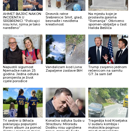
AHMET BAJRIĆ NAKON
Dnevnik ratne
Na mjestu koje je
INCIDENTA U
Srebrenice: Smrt, glad,
proslavila pjesma
SREBRENICI: “Policajci
beznađe i neviđena
“Romanija”: Otkriveno
nisu krivi, njima je tako
kreativnost
spomen-obilježje u čast
naređeno”
Halida Bešlića
Napustili sigurnost
Vandalizam kod Livna:
Trump zasjenio jednom
Njemačke nakon 25
Zapaljene zastave BiH
rečenicom na samitu
godina: Jedna odluka
G7: Ja sam šef
promijenila je život
cijele porodice
Tri sestre iz Bihaća
Konačna odluka Suda u
Tragedija kod Kiseljaka:
poklanjaju popunjeni
Strazburu: Miloradu
U sudaru kombija i
Panini album za pomoć
Dodiku nisu ugrožena
motocikla poginuo