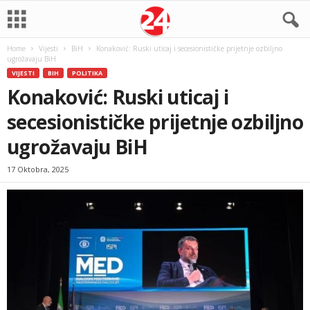
Home
Vijesti
BiH
Konaković: Ruski uticaj i secesionističke prijetnje ozbiljno
ugrožavaju BiH
VIJESTI
BIH
POLITIKA
Konaković: Ruski uticaj i
secesionističke prijetnje ozbiljno
ugrožavaju BiH
17 Oktobra, 2025