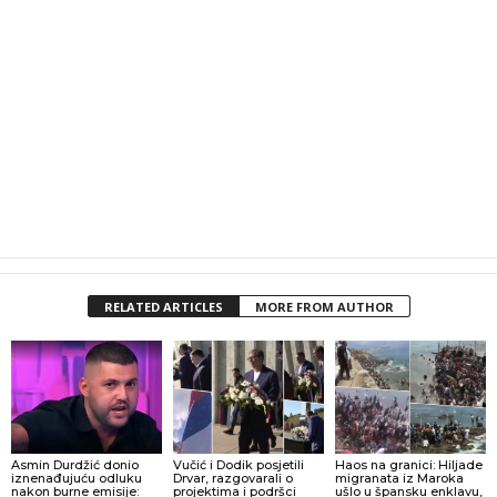
RELATED ARTICLES
MORE FROM AUTHOR
Asmin Durdžić donio
Vučić i Dodik posjetili
Haos na granici: Hiljade
iznenađujuću odluku
Drvar, razgovarali o
migranata iz Maroka
nakon burne emisije:
projektima i podršci
ušlo u špansku enklavu,