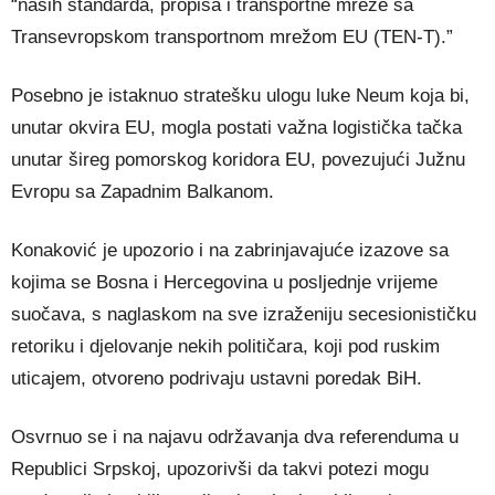
“naših standarda, propisa i transportne mreže sa
Transevropskom transportnom mrežom EU (TEN-T).”
Posebno je istaknuo stratešku ulogu luke Neum koja bi,
unutar okvira EU, mogla postati važna logistička tačka
unutar šireg pomorskog koridora EU, povezujući Južnu
Evropu sa Zapadnim Balkanom.
Konaković je upozorio i na zabrinjavajuće izazove sa
kojima se Bosna i Hercegovina u posljednje vrijeme
suočava, s naglaskom na sve izraženiju secesionističku
retoriku i djelovanje nekih političara, koji pod ruskim
uticajem, otvoreno podrivaju ustavni poredak BiH.
Osvrnuo se i na najavu održavanja dva referenduma u
Republici Srpskoj, upozorivši da takvi potezi mogu