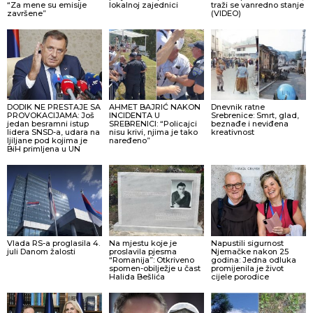
“Za mene su emisije
lokalnoj zajednici
traži se vanredno stanje
završene”
(VIDEO)
DODIK NE PRESTAJE SA
AHMET BAJRIĆ NAKON
Dnevnik ratne
PROVOKACIJAMA: Još
INCIDENTA U
Srebrenice: Smrt, glad,
jedan besramni istup
SREBRENICI: “Policajci
beznađe i neviđena
lidera SNSD-a, udara na
nisu krivi, njima je tako
kreativnost
ljiljane pod kojima je
naređeno”
BiH primljena u UN
Vlada RS-a proglasila 4.
Na mjestu koje je
Napustili sigurnost
juli Danom žalosti
proslavila pjesma
Njemačke nakon 25
“Romanija”: Otkriveno
godina: Jedna odluka
spomen-obilježje u čast
promijenila je život
Halida Bešlića
cijele porodice