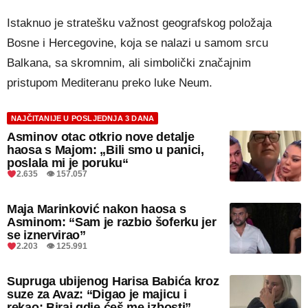
Istaknuo je stratešku važnost geografskog položaja
Bosne i Hercegovine, koja se nalazi u samom srcu
Balkana, sa skromnim, ali simbolički značajnim
pristupom Mediteranu preko luke Neum.
NAJČITANIJE U POSLJEDNJA 3 DANA
Asminov otac otkrio nove detalje
haosa s Majom: „Bili smo u panici,
poslala mi je poruku“
2.635 👁 157.057
Maja Marinković nakon haosa s
Asminom: “Sam je razbio šoferku jer
se iznervirao”
2.203 👁 125.991
Supruga ubijenog Harisa Babića kroz
suze za Avaz: “Digao je majicu i
rekao: Biraj gdje ćeš me izbosti”