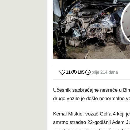
11
195
prije 214 dana
Učesnik saobraćajne nesreće u Biha
drugo vozilo je došlo nenormalno v
Kemal Miskić, vozač Golfa 4 koji je
smrtno stradao 22-godišnji Adem Juš