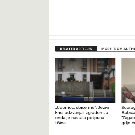
RELATED ARTICLES
MORE FROM AUTH
„Upomoć, ubiće me“: Jezivi
Suprug
krici odzvanjali zgradom, a
Babića
onda je nastala potpuna
“Digao 
tišina
gdje ć