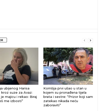
OR
a ubijenog Harisa
Komšija prvi ušao u stan u
 kroz suze za Avaz:
kojem su pronađena tijela
je majicu i rekao: Biraj
brata i sestre: “Prizor koji sam
eš me izbosti”
zatekao nikada neću
zaboraviti”