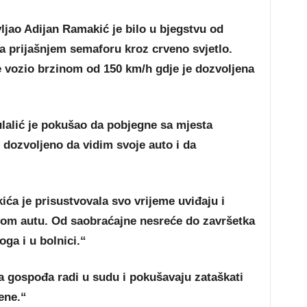
ljao Adijan Ramakić je bilo u bjegstvu od
 na prijašnjem semaforu kroz crveno svjetlo.
e vozio brzinom od 150 km/h gdje je dozvoljena
lalić je pokušao da pobjegne sa mjesta
 dozvoljeno da vidim svoje auto i da
a je prisustvovala svo vrijeme uviđaju i
hovom autu. Od saobraćajne nesreće do završetka
oga i u bolnici.“
 gospođa radi u sudu i pokušavaju zataškati
mene.“