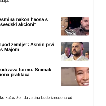
đaja.
Asmina nakon haosa s
švedski akcioni“
 ispod zemlje“: Asmin prvi
 s Majom
o održava formu: Snimak
iona pratilaca
ako kaže, želi da „istina bude iznesena od