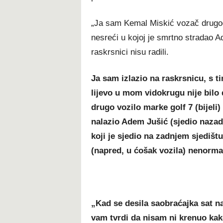
„Ja sam Kemal Miskić vozač drugog 
nesreći u kojoj je smrtno stradao 
raskrsnici nisu radili.
Ja sam izlazio na raskrsnicu, s 
lijevo u mom vidokrugu nije bilo
drugo vozilo marke golf 7 (bijeli
nalazio Adem Jušić (sjedio nazad
koji je sjedio na zadnjem sjedišt
(napred, u ćošak vozila) nenorm
„Kad se desila saobraćajka sat n
vam tvrdi da nisam ni krenuo kak