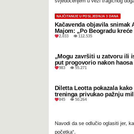
svjedočenjem u vezi tragičnog doga
NAJČITANIJE U POSLJEDNJA 3 DANA
Kačavenda objavila snimak 
Majom: „Po Beogradu kreće 
2.033 👁 112.535
„Mogu završiti u zatvoru ili
put progovorio nakon haosa
983 👁 55.271
Diletta Leotta pokazala kak
treninga privukao pažnju mil
845 👁 50.264
Navodi da se odlučio oglasiti jer, k
početka“.