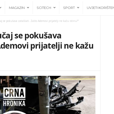
MAGAZIN
SCITECH
SPORT
UVJETI KORIŠTE
aj se pokušava zataškati. Zašto Ademovi prijatelji ne kažu istinu?”
učaj se pokušava
demovi prijatelji ne kažu