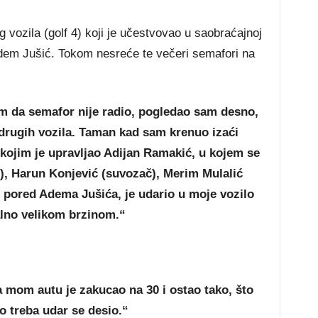
vozila (golf 4) koji je učestvovao u saobraćajnoj
Adem Jušić. Tokom nesreće te večeri semafori na
tim da semafor nije radio, pogledao sam desno,
 drugih vozila. Taman kad sam krenuo izaći
) kojim je upravljao Adijan Ramakić, u kojem se
), Harun Konjević (suvozač), Merim Mulalić
u pored Adema Jušića, je udario u moje vozilo
alno velikom brzinom.“
a mom autu je zakucao na 30 i ostao tako, što
o treba udar se desio.“