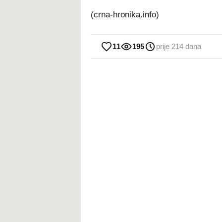
(crna-hronika.info)
11
195
prije 214 dana