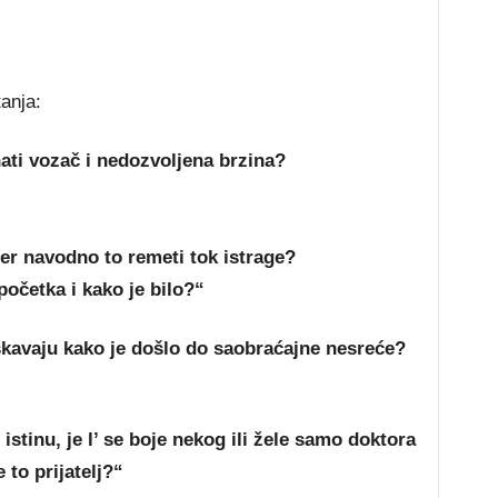
anja:
ati vozač i nedozvoljena brzina?
jer navodno to remeti tok istrage?
početka i kako je bilo?“
aškavaju kako je došlo do saobraćajne nesreće?
istinu, je l’ se boje nekog ili žele samo doktora
e to prijatelj?“