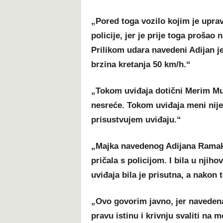
„Pored toga vozilo kojim je uprav
policije, jer je prije toga prošao
Prilikom udara navedeni Adijan j
brzina kretanja 50 km/h.“
„Tokom uviđaja dotični Merim Mu
nesreće. Tokom uviđaja meni nije
prisustvujem uviđaju.“
„Majka navedenog Adijana Ramakić
pričala s policijom. I bila u nji
uviđaja bila je prisutna, a nakon t
„Ovo govorim javno, jer navedena
pravu istinu i krivnju svaliti na 