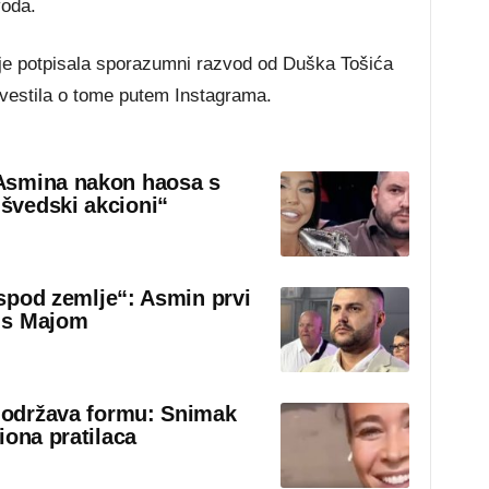
voda.
e potpisala sporazumni razvod od Duška Tošića
avestila o tome putem Instagrama.
Asmina nakon haosa s
švedski akcioni“
 ispod zemlje“: Asmin prvi
 s Majom
o održava formu: Snimak
iona pratilaca