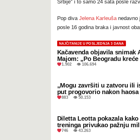
Srbije” i to samo 24 sata posle raz
Pop diva
Jelena Karleuša
nedavno j
posle 16 godina braka i javnost ob
NAJČITANIJE U POSLJEDNJA 3 DANA
Kačavenda objavila snimak 
Majom: „Po Beogradu kreće 
1.902 👁 106.694
„Mogu završiti u zatvoru ili
put progovorio nakon haosa
883 👁 50.153
Diletta Leotta pokazala kak
treninga privukao pažnju mil
746 👁 43.263