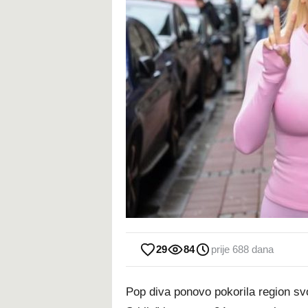
29
84
prije 688 dana
Pop diva ponovo pokorila region svoj