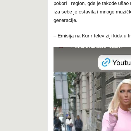
pokori i region, gde je takođe ušao
iza sebe je ostavila i mnoge muzičke
generacije.
– Emisija na Kurir televiziji kida u