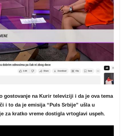
 gostovanje na Kurir televiziji i da je ova tema
i i to da je emisija “Puls Srbije” ušla u
 je za kratko vreme dostigla vrtoglavi uspeh.