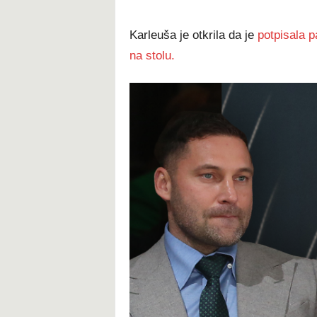
Karleuša je otkrila da je
potpisala p
na stolu.