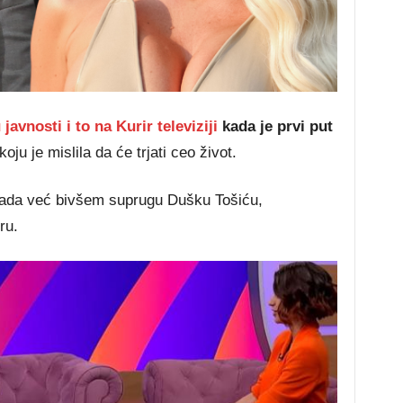
ć
avnosti i to na Kurir televiziji
kada je prvi put
oju je mislila da će trjati ceo život.
 sada već bivšem suprugu Dušku Tošiću,
ru.