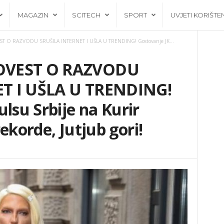
MAGAZIN
SCITECH
SPORT
UVJETI KORIŠTE
T O RAZVODU SRUŠILA INTERNET I UŠLA U TRENDING! Gostovanje JK...
OVEST O RAZVODU
T I UŠLA U TRENDING!
lsu Srbije na Kurir
 rekorde, Jutjub gori!