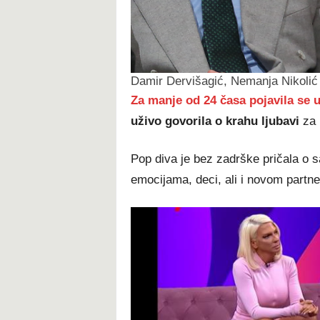
Damir Dervišagić, Nemanja Nikoli
Za manje od 24 časa pojavila se u j
uživo govorila o krahu ljubavi
za k
Pop diva je bez zadrške pričala o
emocijama, deci, ali i novom partne