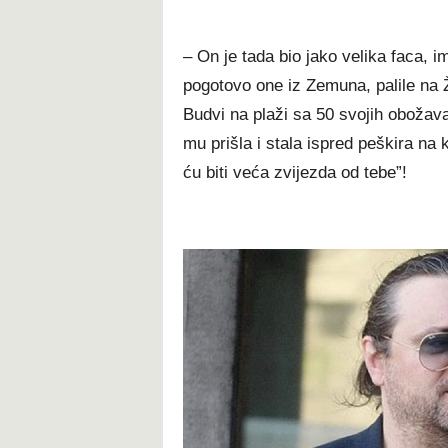
– On je tada bio jako velika faca, 
pogotovo one iz Zemuna, palile na Ž
Budvi na plaži sa 50 svojih obožavat
mu prišla i stala ispred peškira na 
ću biti veća zvijezda od tebe”!