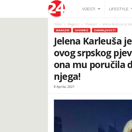
2
VIJESTI
LIFESTYLE
4
Home
Magazin
Showbiz
Jelena Karleuša je bil
MAGAZIN
SHOWBIZ
ZANIMLJIVOSTI
h
Jelena Karleuša je
ovog srpskog pjev
.
ona mu poručila da
b
njega!
a
8 Aprila, 2021