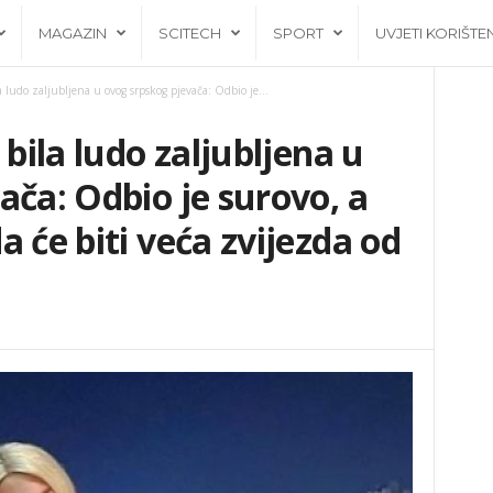
MAGAZIN
SCITECH
SPORT
UVJETI KORIŠTE
a ludo zaljubljena u ovog srpskog pjevača: Odbio je...
 bila ludo zaljubljena u
ača: Odbio je surovo, a
 će biti veća zvijezda od