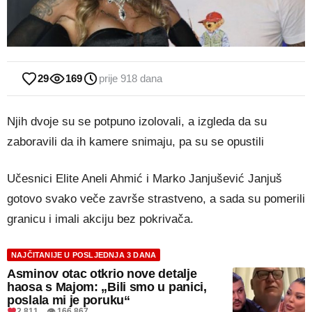
29
169
prije 918 dana
Njih dvoje su se potpuno izolovali, a izgleda da su
zaboravili da ih kamere snimaju, pa su se opustili
Učesnici Elite Aneli Ahmić i Marko Janjušević Janjuš
gotovo svako veče završe strastveno, a sada su pomerili
granicu i imali akciju bez pokrivača.
NAJČITANIJE U POSLJEDNJA 3 DANA
Asminov otac otkrio nove detalje
haosa s Majom: „Bili smo u panici,
poslala mi je poruku“
2.811 👁 166.867