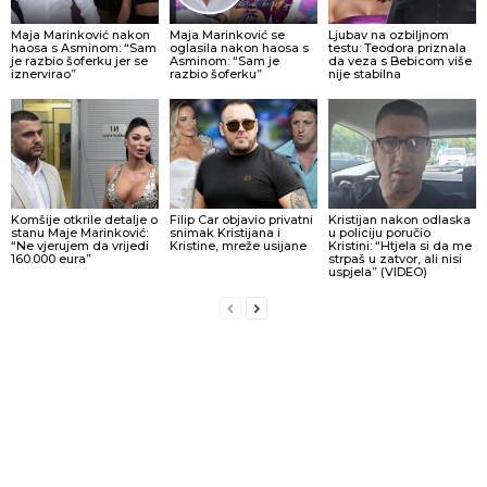
Maja Marinković nakon
Maja Marinković se
Ljubav na ozbiljnom
haosa s Asminom: “Sam
oglasila nakon haosa s
testu: Teodora priznala
je razbio šoferku jer se
Asminom: “Sam je
da veza s Bebicom više
iznervirao”
razbio šoferku”
nije stabilna
Komšije otkrile detalje o
Filip Car objavio privatni
Kristijan nakon odlaska
stanu Maje Marinković:
snimak Kristijana i
u policiju poručio
“Ne vjerujem da vrijedi
Kristine, mreže usijane
Kristini: “Htjela si da me
160.000 eura”
strpaš u zatvor, ali nisi
uspjela” (VIDEO)