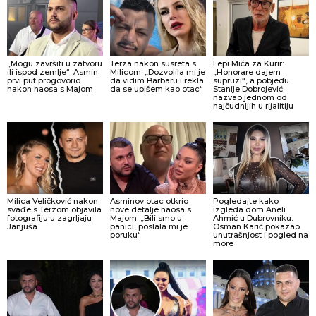
„Mogu završiti u zatvoru
Terza nakon susreta s
Lepi Mića za Kurir:
ili ispod zemlje“: Asmin
Milicom: „Dozvolila mi je
„Honorare dajem
prvi put progovorio
da vidim Barbaru i rekla
supruzi“, a pobjedu
nakon haosa s Majom
da se upišem kao otac“
Stanije Dobrojević
nazvao jednom od
najčudnijih u rijalitiju
Milica Veličković nakon
Asminov otac otkrio
Pogledajte kako
svađe s Terzom objavila
nove detalje haosa s
izgleda dom Aneli
fotografiju u zagrljaju
Majom: „Bili smo u
Ahmić u Dubrovniku:
Janjuša
panici, poslala mi je
Osman Karić pokazao
poruku“
unutrašnjost i pogled na
more