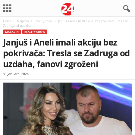
Home
Magazin
Reality show
Janjuš i Aneli imali akciju bez pokrivača: Tresla se
Zadruga od uzdaha,...
MAGAZIN
REALITY SHOW
Janjuš i Aneli imali akciju bez
pokrivača: Tresla se Zadruga od
uzdaha, fanovi zgroženi
31 Januara, 2024