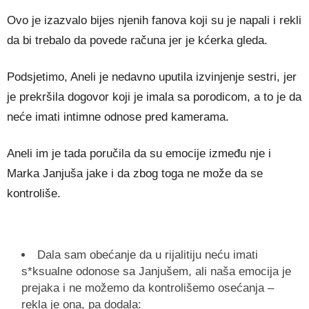
Ovo je izazvalo bijes njenih fanova koji su je napali i rekli
da bi trebalo da povede računa jer je kćerka gleda.
Podsjetimo, Aneli je nedavno uputila izvinjenje sestri, jer
je prekršila dogovor koji je imala sa porodicom, a to je da
neće imati intimne odnose pred kamerama.
Aneli im je tada poručila da su emocije između nje i
Marka Janjuša jake i da zbog toga ne može da se
kontroliše.
Dala sam obećanje da u rijalitiju neću imati
s*ksualne odonose sa Janjušem, ali naša emocija je
prejaka i ne možemo da kontrolišemo osećanja –
rekla je ona, pa dodala: