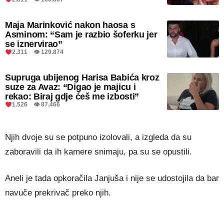
Maja Marinković nakon haosa s
Asminom: “Sam je razbio šoferku jer
se iznervirao”
2.311 👁 129.874
Supruga ubijenog Harisa Babića kroz
suze za Avaz: “Digao je majicu i
rekao: Biraj gdje ćeš me izbosti”
1.526 👁 87.466
Njih dvoje su se potpuno izolovali, a izgleda da su
zaboravili da ih kamere snimaju, pa su se opustili.
Aneli je tada opkoračila Janjuša i nije se udostojila da bar
navuče prekrivač preko njih.