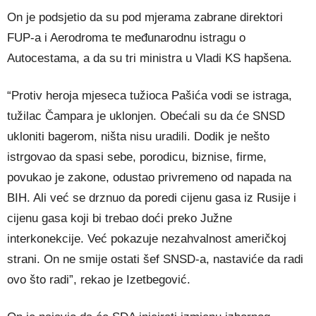
On je podsjetio da su pod mjerama zabrane direktori
FUP-a i Aerodroma te međunarodnu istragu o
Autocestama, a da su tri ministra u Vladi KS hapšena.
“Protiv heroja mjeseca tužioca Pašića vodi se istraga,
tužilac Čampara je uklonjen. Obećali su da će SNSD
ukloniti bagerom, ništa nisu uradili. Dodik je nešto
istrgovao da spasi sebe, porodicu, biznise, firme,
povukao je zakone, odustao privremeno od napada na
BIH. Ali već se drznuo da poredi cijenu gasa iz Rusije i
cijenu gasa koji bi trebao doći preko Južne
interkonekcije. Već pokazuje nezahvalnost američkoj
strani. On ne smije ostati šef SNSD-a, nastaviće da radi
ovo što radi”, rekao je Izetbegović.