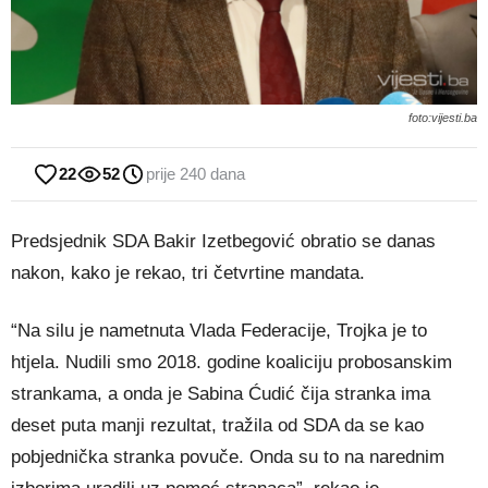
foto:vijesti.ba
22
52
prije 240 dana
Predsjednik SDA Bakir Izetbegović obratio se danas
nakon, kako je rekao, tri četvrtine mandata.
“Na silu je nametnuta Vlada Federacije, Trojka je to
htjela. Nudili smo 2018. godine koaliciju probosanskim
strankama, a onda je Sabina Ćudić čija stranka ima
deset puta manji rezultat, tražila od SDA da se kao
pobjednička stranka povuče. Onda su to na narednim