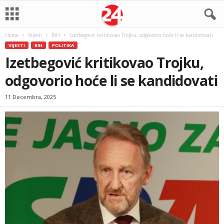
Home
Vijesti
BiH
Izetbegović kritikovao Trojku, odgovorio hoće li se kandidovati
VIJESTI
BIH
POLITIKA
Izetbegović kritikovao Trojku,
odgovorio hoće li se kandidovati
11 Decembra, 2025