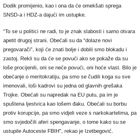
Dodik promijenio, kao i ona da će omekšati sprega
SNSD-a i HDZ-a dajući im ustupke.
“To se u politici ne radi, to je znak slabosti i samo otvara
apetit drugoj strani. Obećali su da “dolaze novi
pregovarači”, koji će znati bolje i dobili smo blokadu i
zastoj. Rekli su da će se povući ako se pokaže da su
loše procijenili, oni se neće povući, oni hoće vlast. Bilo je
obećanje o meritokratiju, pa smo se čudili koga su sve
imenovali, loši kadrovi su jedna od glavnih grešaka
Trojke. Obećali su napredak na EU putu, pa im je
spuštena ljestvica kao lošem đaku. Obećali su borbu
protiv korupcije, pa smo vidjeli veze s narkokartelima, pa
smo svjedočili aferi spengavanje, o tome kako su se
ustupile Autoceste FBIH”, rekao je Izetbegović.