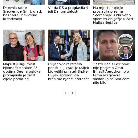
Dnevnik ratne
Vlada RS-a proglasila 4.
Na mjestu koje je
Srebrenice: Smrt, glad,
juli Danom žalosti
proslavila pjesma
beznađe i neviđena
“Romanija”: Otkriveno
kreativnost
spomen-obilježje u čast
Halida Bešlića
Napustili sigurnost
Cvijanović iz Izraela
Zašto Denis Bećirović
Njemačke nakon 25
poručila: „Izrael je uvijek
nije posjetio Grad
godina: Jedna odluka
bio veliki prijatelj Srpke,
Bihać? Aerodrom bio
promijenila je život
Uvijek spremni da
tema razgovora,
cijele porodice
branimo njene interese“
sastanka sa Sedićem
nije bilo