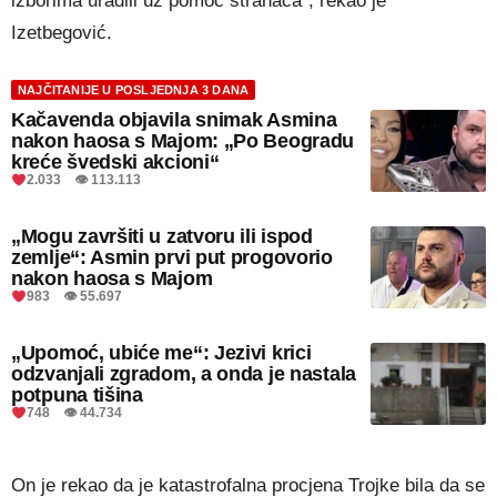
izborima uradili uz pomoć stranaca”, rekao je
Izetbegović.
NAJČITANIJE U POSLJEDNJA 3 DANA
Kačavenda objavila snimak Asmina
nakon haosa s Majom: „Po Beogradu
kreće švedski akcioni“
2.033 👁 113.113
„Mogu završiti u zatvoru ili ispod
zemlje“: Asmin prvi put progovorio
nakon haosa s Majom
983 👁 55.697
„Upomoć, ubiće me“: Jezivi krici
odzvanjali zgradom, a onda je nastala
potpuna tišina
748 👁 44.734
On je rekao da je katastrofalna procjena Trojke bila da se