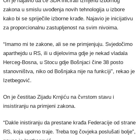
On je najavio da će SDA inicirati izmjenu izbornog
zakona u smislu uvođenja novih tehnologija u izbore
kako bi se spriječile izborne krađe. Najavio je inicijativu
za proporcionalnu zastupljenost na svim nivoima.
“Imamo mi te zakone, ali se ne primjenjuju. Svjedočimo
aparthejdu u RS, ili u dijelovima gdje je nekad vladala
Herceg-Bosna, u Stocu gdje Bošnjaci čine 38 posto
stanovništva, niko od Bošnjaka nije na funkciji”, rekao je
Izetbegović.
On je čestitao Zijadu Krnjiću na čvrstom stavu i
insistiranju na primjeni zakona.
“Dakle inistiranju da prestane krađa Federacije od strane
RS, koja uporno traje. Treba tog čovjeka poslušati bolje”,