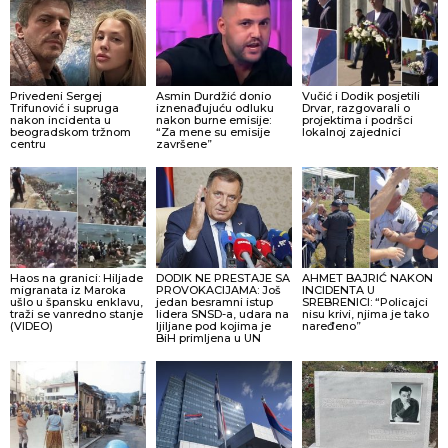
Privedeni Sergej
Asmin Durdžić donio
Vučić i Dodik posjetili
Trifunović i supruga
iznenađujuću odluku
Drvar, razgovarali o
nakon incidenta u
nakon burne emisije:
projektima i podršci
beogradskom tržnom
“Za mene su emisije
lokalnoj zajednici
centru
završene”
Haos na granici: Hiljade
DODIK NE PRESTAJE SA
AHMET BAJRIĆ NAKON
migranata iz Maroka
PROVOKACIJAMA: Još
INCIDENTA U
ušlo u špansku enklavu,
jedan besramni istup
SREBRENICI: “Policajci
traži se vanredno stanje
lidera SNSD-a, udara na
nisu krivi, njima je tako
(VIDEO)
ljiljane pod kojima je
naređeno”
BiH primljena u UN