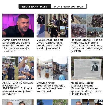
RELATED ARTICLES
MORE FROM AUTHOR
Asmin Durdžić donio
Vučić i Dodik posjetili
Haos na granici: Hiljade
iznenađujuću odluku
Drvar, razgovarali o
migranata iz Maroka
nakon burne emisije:
projektima i podršci
ušlo u špansku enklavu,
“Za mene su emisije
lokalnoj zajednici
traži se vanredno stanje
završene”
(VIDEO)
AHMET BAJRIĆ NAKON
Dnevnik ratne
Na mjestu koje je
INCIDENTA U
Srebrenice: Smrt, glad,
proslavila pjesma
SREBRENICI: “Policajci
beznađe i neviđena
“Romanija”: Otkriveno
nisu krivi, njima je tako
kreativnost
spomen-obilježje u čast
naređeno”
Halida Bešlića