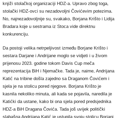
knjiži stolačkoj organizaciji HDZ-a. Upravo zbog toga,
stolački HDZ-ovci su nezadovoljni Čovićevim potezima.
No, najnezadovoljnije su, svakako, Borjana Krišto i Lidija
Bradara koje u sestrama iz Stoca vide direktnu
konkurenciju.
Da postoji velika netrpeljivost između Borjane Krišto i
sestara Darjane i Andrijane moglo se vidjeti i u živom
prijenosu 2023. godine tokom Davis Cup meča
reprezentacija BiH i Njemačke. Tada je, naime, Andrijana
Katić na tribine došla zajedno sa Draganom Čovićem i
sjela je na stolicu pored njegove. Borjana Krišto je
kasnila nekoliko minuta, ali kada se pojavila, naredila je
Katićki da ustane, kako bi ona sjela pored predsjednika
HDZ-a BiH Dragana Čovića. Tada još uvijek politički
slabašna Andrijana Katić je ustupila svoju stolicu Borjani