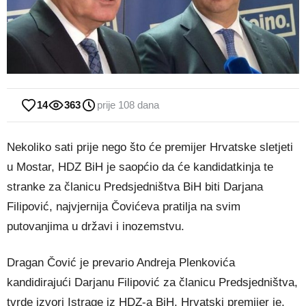
14
363
prije 108 dana
Nekoliko sati prije nego što će premijer Hrvatske sletjeti
u Mostar, HDZ BiH je saopćio da će kandidatkinja te
stranke za članicu Predsjedništva BiH biti Darjana
Filipović, najvjernija Čovićeva pratilja na svim
putovanjima u državi i inozemstvu.
Dragan Čović je prevario Andreja Plenkovića
kandidirajući Darjanu Filipović za članicu Predsjedništva,
tvrde izvori Istrage iz HDZ-a BiH. Hrvatski premijer je,