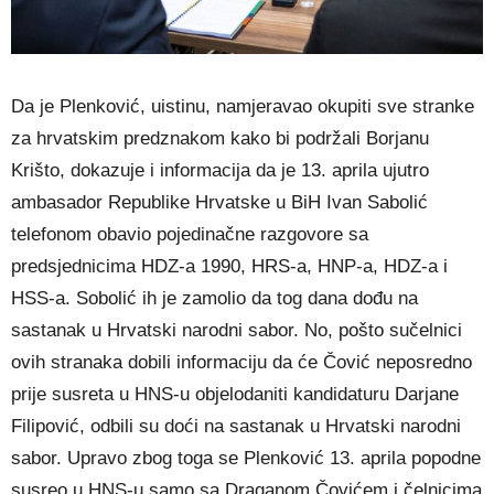
Da je Plenković, uistinu, namjeravao okupiti sve stranke
za hrvatskim predznakom kako bi podržali Borjanu
Krišto, dokazuje i informacija da je 13. aprila ujutro
ambasador Republike Hrvatske u BiH Ivan Sabolić
telefonom obavio pojedinačne razgovore sa
predsjednicima HDZ-a 1990, HRS-a, HNP-a, HDZ-a i
HSS-a. Sobolić ih je zamolio da tog dana dođu na
sastanak u Hrvatski narodni sabor. No, pošto sučelnici
ovih stranaka dobili informaciju da će Čović neposredno
prije susreta u HNS-u objelodaniti kandidaturu Darjane
Filipović, odbili su doći na sastanak u Hrvatski narodni
sabor. Upravo zbog toga se Plenković 13. aprila popodne
susreo u HNS-u samo sa Draganom Čovićem i čelnicima