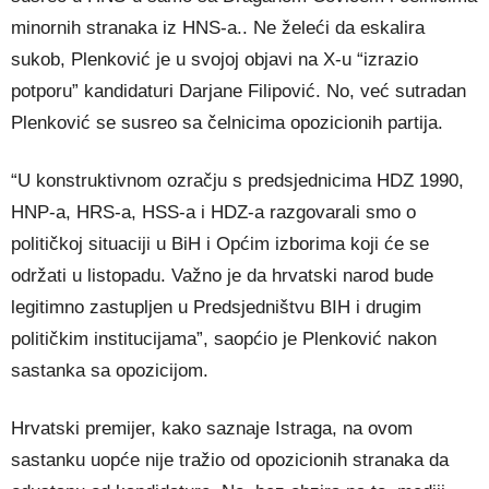
minornih stranaka iz HNS-a.. Ne želeći da eskalira
sukob, Plenković je u svojoj objavi na X-u “izrazio
potporu” kandidaturi Darjane Filipović. No, već sutradan
Plenković se susreo sa čelnicima opozicionih partija.
“U konstruktivnom ozračju s predsjednicima HDZ 1990,
HNP-a, HRS-a, HSS-a i HDZ-a razgovarali smo o
političkoj situaciji u BiH i Općim izborima koji će se
održati u listopadu. Važno je da hrvatski narod bude
legitimno zastupljen u Predsjedništvu BIH i drugim
političkim institucijama”, saopćio je Plenković nakon
sastanka sa opozicijom.
Hrvatski premijer, kako saznaje Istraga, na ovom
sastanku uopće nije tražio od opozicionih stranaka da