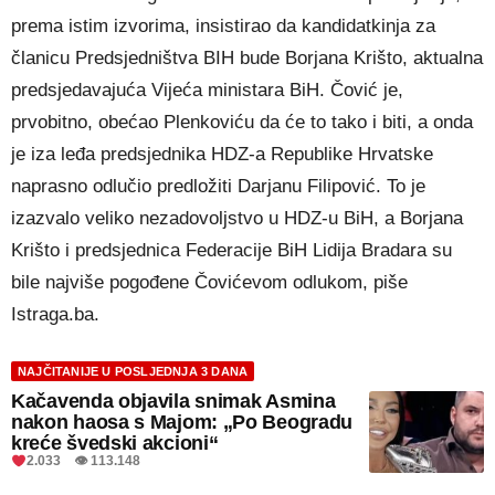
prema istim izvorima, insistirao da kandidatkinja za
članicu Predsjedništva BIH bude Borjana Krišto, aktualna
predsjedavajuća Vijeća ministara BiH. Čović je,
prvobitno, obećao Plenkoviću da će to tako i biti, a onda
je iza leđa predsjednika HDZ-a Republike Hrvatske
naprasno odlučio predložiti Darjanu Filipović. To je
izazvalo veliko nezadovoljstvo u HDZ-u BiH, a Borjana
Krišto i predsjednica Federacije BiH Lidija Bradara su
bile najviše pogođene Čovićevom odlukom, piše
Istraga.ba.
NAJČITANIJE U POSLJEDNJA 3 DANA
Kačavenda objavila snimak Asmina
nakon haosa s Majom: „Po Beogradu
kreće švedski akcioni“
2.033 👁 113.148