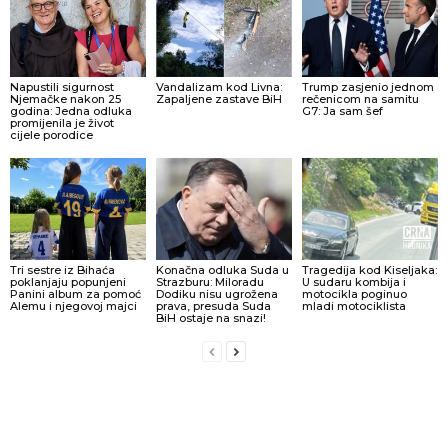
Napustili sigurnost
Vandalizam kod Livna:
Trump zasjenio jednom
Njemačke nakon 25
Zapaljene zastave BiH
rečenicom na samitu
godina: Jedna odluka
G7: Ja sam šef
promijenila je život
cijele porodice
Tri sestre iz Bihaća
Konačna odluka Suda u
Tragedija kod Kiseljaka:
poklanjaju popunjeni
Strazburu: Miloradu
U sudaru kombija i
Panini album za pomoć
Dodiku nisu ugrožena
motocikla poginuo
Alemu i njegovoj majci
prava, presuda Suda
mladi motociklista
BiH ostaje na snazi!