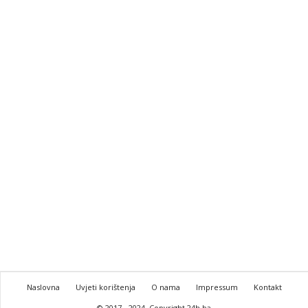
Naslovna
Uvjeti korištenja
O nama
Impressum
Kontakt
© 2017 - 2024. Copyright 24h.ba