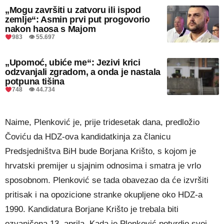
„Mogu završiti u zatvoru ili ispod
zemlje“: Asmin prvi put progovorio
nakon haosa s Majom
983 👁 55.697
„Upomoć, ubiće me“: Jezivi krici
odzvanjali zgradom, a onda je nastala
potpuna tišina
748 👁 44.734
Naime, Plenković je, prije tridesetak dana, predložio
Čoviću da HDZ-ova kandidatkinja za članicu
Predsjedništva BiH bude Borjana Krišto, s kojom je
hrvatski premijer u sjajnim odnosima i smatra je vrlo
sposobnom. Plenković se tada obavezao da će izvršiti
pritisak i na opozicione stranke okupljene oko HDZ-a
1990. Kandidatura Borjane Krišto je trebala biti
ozvaničena 13. aprila. Kada je Plenković potvrdio svoj