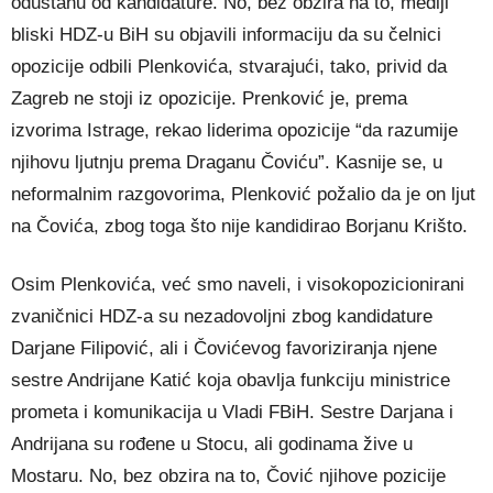
odustanu od kandidature. No, bez obzira na to, mediji
bliski HDZ-u BiH su objavili informaciju da su čelnici
opozicije odbili Plenkovića, stvarajući, tako, privid da
Zagreb ne stoji iz opozicije. Prenković je, prema
izvorima Istrage, rekao liderima opozicije “da razumije
njihovu ljutnju prema Draganu Čoviću”. Kasnije se, u
neformalnim razgovorima, Plenković požalio da je on ljut
na Čovića, zbog toga što nije kandidirao Borjanu Krišto.
Osim Plenkovića, već smo naveli, i visokopozicionirani
zvaničnici HDZ-a su nezadovoljni zbog kandidature
Darjane Filipović, ali i Čovićevog favoriziranja njene
sestre Andrijane Katić koja obavlja funkciju ministrice
prometa i komunikacija u Vladi FBiH. Sestre Darjana i
Andrijana su rođene u Stocu, ali godinama žive u
Mostaru. No, bez obzira na to, Čović njihove pozicije