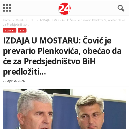
Home
Vijesti
BiH
IZDAJA U MOSTARU: Čović je prevario Plenkovića, obećao da će
za Predsjedništvo...
VIJESTI
BIH
IZDAJA U MOSTARU: Čović je
prevario Plenkovića, obećao da
će za Predsjedništvo BiH
predložiti…
22 Aprila, 2026